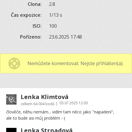
Clona:
2.8
Čas expozice:
1/13 s
ISO:
100
Pořízeno:
23.6.2025 17:48
Nemůžete komentovat. Nejste přihlášen(a).
Lenka Klimtová
03.07.2025 12:00
|
celkem
64 004 bodů
člověče, něhu nemám... vidím tam něco jako "napadení",
ale to bude asi můj problém :-)
Lenka Strnadová