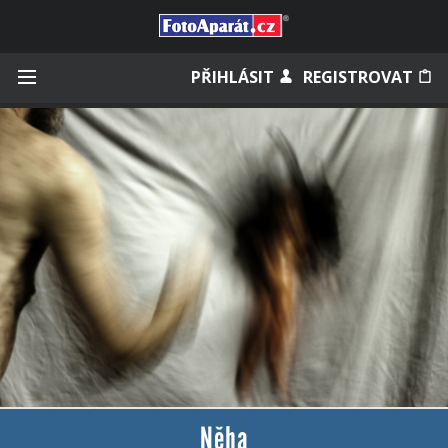
Přihlásit se
PŘIHLÁSIT
REGISTROVAT
Zapamatovat
Zapomněli jste heslo?
Měli jste účet na starém webu?
Něha