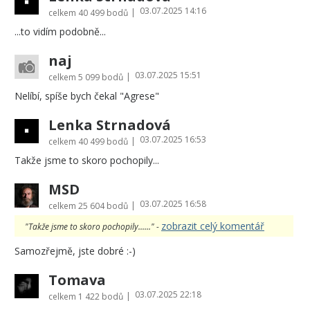
03.07.2025 14:16
|
celkem
40 499 bodů
...to vidím podobně...
naj
03.07.2025 15:51
|
celkem
5 099 bodů
Nelíbí, spíše bych čekal "Agrese"
Lenka Strnadová
03.07.2025 16:53
|
celkem
40 499 bodů
Takže jsme to skoro pochopily...
MSD
03.07.2025 16:58
|
celkem
25 604 bodů
zobrazit celý komentář
"Takže jsme to skoro pochopily......" -
Samozřejmě, jste dobré :-)
Tomava
03.07.2025 22:18
|
celkem
1 422 bodů