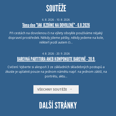
SOUTĚŽE
6.
8.
2026 - 10.
8.
2026
Téma dne "JAK JEZDÍME NA DOVOLENÉ" - 6.8.2026
Při cestách na dovolenou či na výlety obvykle používáme nějaký
dopravní prostředek. Někdy jdeme pěšky, někdy jedeme na kole,
někteří jezdí autem či…
4.
8.
2026 - 20.
9.
2026
BAREVNÁ PARTITURA ANEB KOMPONUJTE BAREVNĚ - 20.9.
Cvičení: Vyberte si alespoň 3 ze základních skladebných postupů a
zkuste je uplatnit pouze na jednom námětu např. na jednom zátiší, na
portrétu, aktu…
VŠECHNY SOUTĚŽE
DALŠÍ STRÁNKY