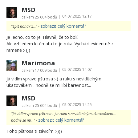
MSD
04.07.2025 12:17
|
celkem
25 604 bodů
zobrazit celý komentář
"Spíš noha? :)..." -
Je jedno, co to je. Hlavně, že to bolí.
Ale vzhledem k tématu to je ruka. Vychází evidentně z
ramene :-)))
Marimona
05.07.2025 14:07
|
celkem
17 009 bodů
já vidím vpravo pštrosa :-) a ruku s neviditelným
ukazovákem... hodně se mi líbí barevnost...
MSD
05.07.2025 14:25
|
celkem
25 604 bodů
"já vidím vpravo pštrosa :-) a ruku s neviditelným ukazovákem...
zobrazit celý komentář
hodně se mi..." -
Toho pštrosa ti závidím :-)))