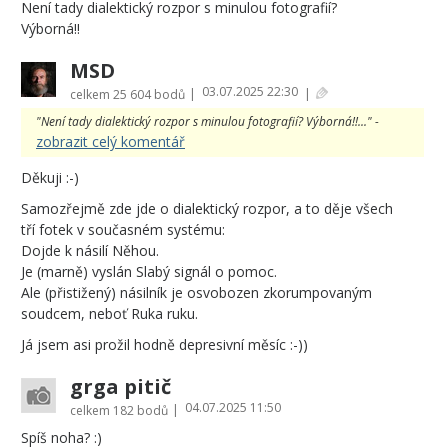
Není tady dialektický rozpor s minulou fotografií?
Výborná!!
MSD
03.07.2025 22:30
|
|
celkem
25 604 bodů
"Není tady dialektický rozpor s minulou fotografií? Výborná!!..." -
zobrazit celý komentář
Děkuji :-)
Samozřejmě zde jde o dialektický rozpor, a to děje všech
tří fotek v současném systému:
Dojde k násilí Něhou.
Je (marně) vyslán Slabý signál o pomoc.
Ale (přistižený) násilník je osvobozen zkorumpovaným
soudcem, neboť Ruka ruku.
Já jsem asi prožil hodně depresivní měsíc :-))
grga pitič
04.07.2025 11:50
|
celkem
182 bodů
Spíš noha? :)