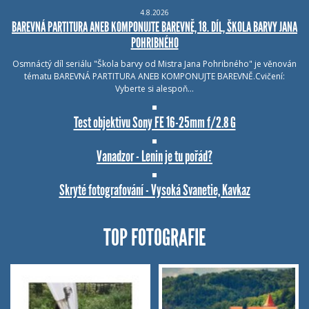
4.8.2026
BAREVNÁ PARTITURA ANEB KOMPONUJTE BAREVNĚ, 18. DÍL, ŠKOLA BARVY JANA
POHRIBNÉHO
Osmnáctý díl seriálu "Škola barvy od Mistra Jana Pohribného" je věnován
tématu BAREVNÁ PARTITURA ANEB KOMPONUJTE BAREVNĚ.Cvičení:
Vyberte si alespoň…
Test objektivu Sony FE 16-25mm f/2.8 G
Vanadzor - Lenin je tu pořád?
Skryté fotografování - Vysoká Svanetie, Kavkaz
TOP FOTOGRAFIE