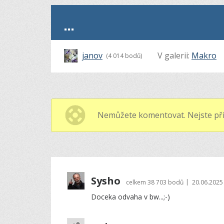
...
janov
V galerii:
Makro
(4 014 bodů)
Nemůžete komentovat. Nejste při
Sysho
|
celkem
38 703 bodů
20.06.2025
Doceka odvaha v bw...;-)