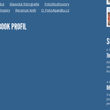
dce
Klasická fotografie
FotoRozhovory
topisy
Recenze knih
O FotoAparátu.cz
BOOK PROFIL
S
6.
Té
Př
do
ko
4.
BA
Cv
po
je