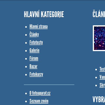
HLAVNÍ KATEGORIE
ČLÁN
Hlavní strana
Články
Fototesty
Galerie
Fórum
Bazar
Tes
Fotokurzy
Vana
Skr
O fotoaparat.cz
VYBR
Seznam změn