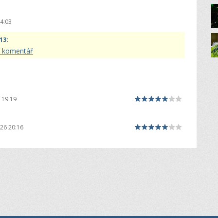
4:03
:13
:
lý komentář
 19:19
26 20:16