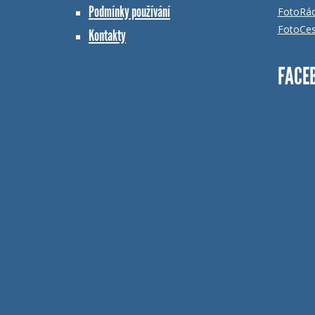
Podmínky používání
FotoRá
FotoCes
Kontakty
FACE