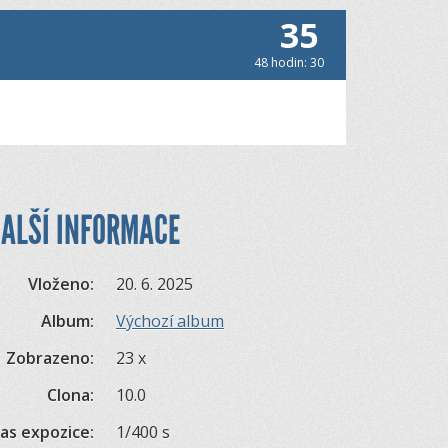
35
48 hodin: 30
ALŠÍ INFORMACE
Vloženo:
20. 6. 2025
Album:
Výchozí album
Zobrazeno:
23 x
Clona:
10.0
as expozice:
1/400 s