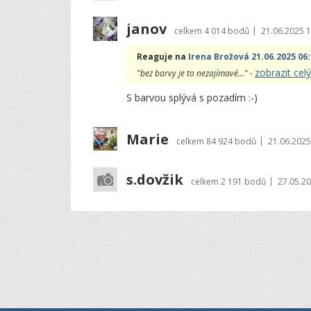
janov
|
celkem
4 014 bodů
21.06.2025 1
Reaguje na
Irena Brožová 21.06.2025 06
zobrazit ce
"bez barvy je to nezajímavé..." -
S barvou splývá s pozadím :-)
Marie
|
celkem
84 924 bodů
21.06.2025
s.dovžik
|
celkem
2 191 bodů
27.05.20