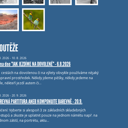
OUTĚŽE
8.
2026 - 10.
8.
2026
ma dne "JAK JEZDÍME NA DOVOLENÉ" - 6.8.2026
i cestách na dovolenou či na výlety obvykle používáme nějaký
pravní prostředek. Někdy jdeme pěšky, někdy jedeme na
le, někteří jezdí autem či…
8.
2026 - 20.
9.
2026
REVNÁ PARTITURA ANEB KOMPONUJTE BAREVNĚ - 20.9.
ičení: Vyberte si alespoň 3 ze základních skladebných
stupů a zkuste je uplatnit pouze na jednom námětu např. na
dnom zátiší, na portrétu, aktu…