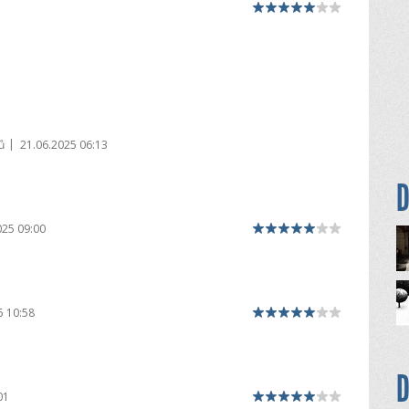
|
ů
21.06.2025 06:13
D
025 09:00
5 10:58
D
01