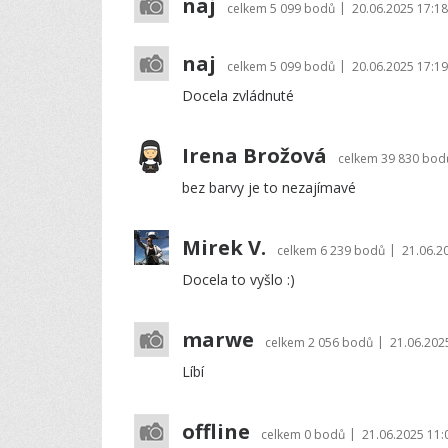
naj
|
celkem
5 099 bodů
20.06.2025 17:18
naj
|
celkem
5 099 bodů
20.06.2025 17:19
Docela zvládnuté
Irena Brožová
celkem
39 830 bod
bez barvy je to nezajímavé
Mirek V.
|
celkem
6 239 bodů
21.06.2
Docela to vyšlo :)
marwe
|
celkem
2 056 bodů
21.06.202
Líbí
offline
|
celkem
0 bodů
21.06.2025 11: