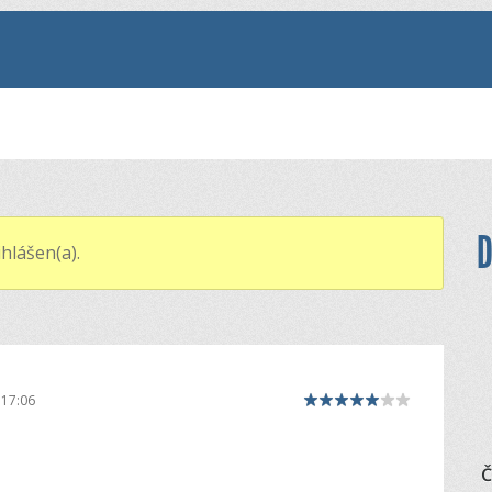
D
hlášen(a).
 17:06
Č