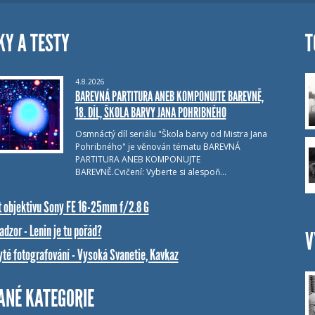
KY A TESTY
T
4.8.2026
BAREVNÁ PARTITURA ANEB KOMPONUJTE BAREVNĚ,
18. DÍL, ŠKOLA BARVY JANA POHRIBNÉHO
Osmnáctý díl seriálu "Škola barvy od Mistra Jana
Pohribného" je věnován tématu BAREVNÁ
PARTITURA ANEB KOMPONUJTE
BAREVNĚ.Cvičení: Vyberte si alespoň…
t objektivu Sony FE 16-25mm f/2.8 G
dzor - Lenin je tu pořád?
V
yté fotografování - Vysoká Svanetie, Kavkaz
ANÉ KATEGORIE