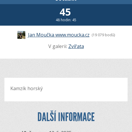
45
48 hodin: 45
Jan Moučka www.moucka.cz
(19 079 bodů)
V galerii:
Zvířata
Kamzík horský
DALŠÍ INFORMACE