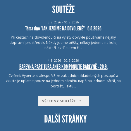
SOUTĚŽE
6.
8.
2026 - 10.
8.
2026
Téma dne "JAK JEZDÍME NA DOVOLENÉ" - 6.8.2026
Při cestách na dovolenou či na výlety obvykle používáme nějaký
dopravní prostředek. Někdy jdeme pěšky, někdy jedeme na kole,
někteří jezdí autem či…
4.
8.
2026 - 20.
9.
2026
BAREVNÁ PARTITURA ANEB KOMPONUJTE BAREVNĚ - 20.9.
Cvičení: Vyberte si alespoň 3 ze základních skladebných postupů a
zkuste je uplatnit pouze na jednom námětu např. na jednom zátiší, na
portrétu, aktu…
VŠECHNY SOUTĚŽE
DALŠÍ STRÁNKY