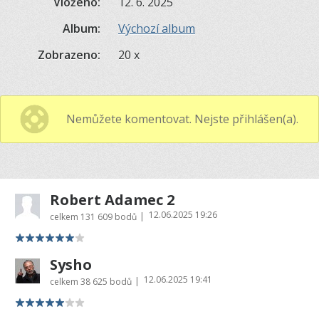
Vloženo:
12. 6. 2025
Album:
Výchozí album
Zobrazeno:
20 x
Nemůžete komentovat. Nejste přihlášen(a).
Robert Adamec 2
12.06.2025 19:26
|
celkem
131 609 bodů
Sysho
12.06.2025 19:41
|
celkem
38 625 bodů