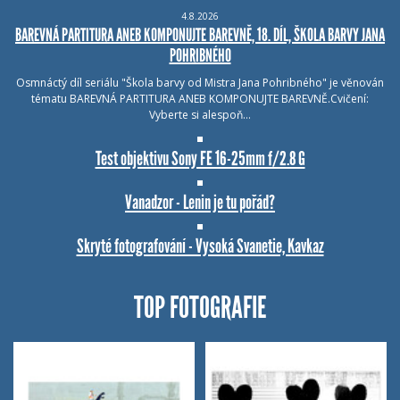
4.8.2026
BAREVNÁ PARTITURA ANEB KOMPONUJTE BAREVNĚ, 18. DÍL, ŠKOLA BARVY JANA
POHRIBNÉHO
Osmnáctý díl seriálu "Škola barvy od Mistra Jana Pohribného" je věnován
tématu BAREVNÁ PARTITURA ANEB KOMPONUJTE BAREVNĚ.Cvičení:
Vyberte si alespoň…
Test objektivu Sony FE 16-25mm f/2.8 G
Vanadzor - Lenin je tu pořád?
Skryté fotografování - Vysoká Svanetie, Kavkaz
TOP FOTOGRAFIE