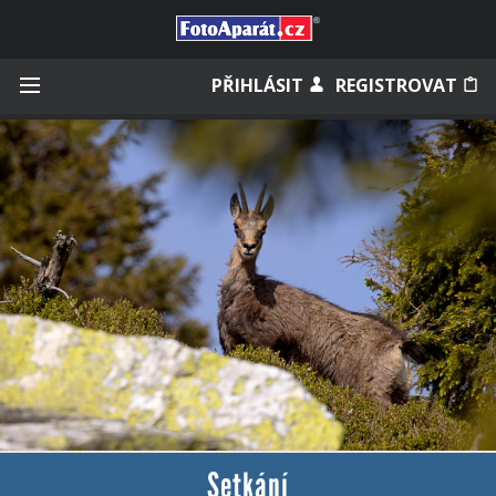
Přihlásit se
PŘIHLÁSIT
REGISTROVAT
Zapamatovat
Zapomněli jste heslo?
Měli jste účet na starém webu?
Setkání