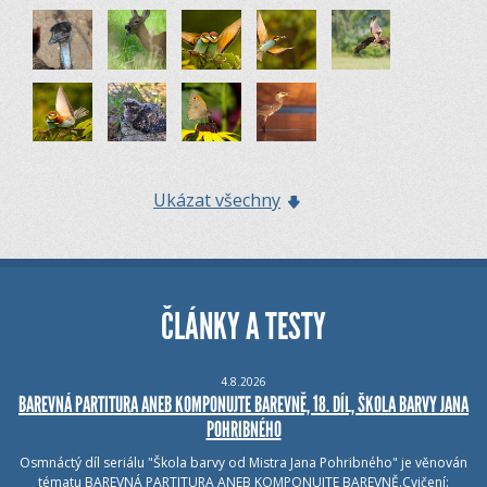
Ukázat všechny
ČLÁNKY A TESTY
4.8.2026
BAREVNÁ PARTITURA ANEB KOMPONUJTE BAREVNĚ, 18. DÍL, ŠKOLA BARVY JANA
POHRIBNÉHO
Osmnáctý díl seriálu "Škola barvy od Mistra Jana Pohribného" je věnován
tématu BAREVNÁ PARTITURA ANEB KOMPONUJTE BAREVNĚ.Cvičení: