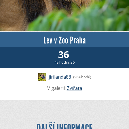
Lev v Zoo Praha
36
48 hodin: 36
jirilanda88
(984 bodů)
V galerii:
Zvířata
DALŠÍ INFORMACE