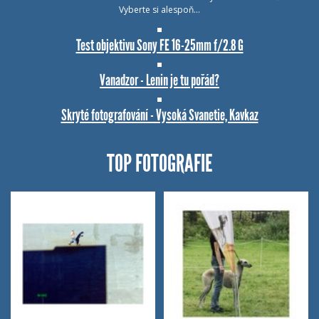
Vyberte si alespoň…
Test objektivu Sony FE 16-25mm f/2.8 G
Vanadzor - Lenin je tu pořád?
Skryté fotografování - Vysoká Svanetie, Kavkaz
TOP FOTOGRAFIE