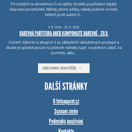
Při cestách na dovolenou či na výlety obvykle používáme nějaký
dopravní prostředek. Někdy jdeme pěšky, někdy jedeme na kole,
někteří jezdí autem či…
4.
8.
2026 - 20.
9.
2026
BAREVNÁ PARTITURA ANEB KOMPONUJTE BAREVNĚ - 20.9.
Cvičení: Vyberte si alespoň 3 ze základních skladebných postupů a
zkuste je uplatnit pouze na jednom námětu např. na jednom zátiší, na
portrétu, aktu…
VŠECHNY SOUTĚŽE
DALŠÍ STRÁNKY
O fotoaparat.cz
Seznam změn
Podmínky používání
Kontakty