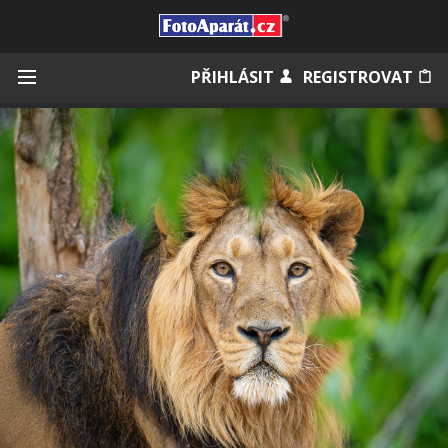
Přihlásit se
PŘIHLÁSIT
REGISTROVAT
Zapamatovat
Zapomněli jste heslo?
Měli jste účet na starém webu?