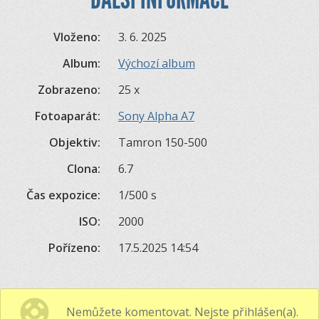
Vloženo:
3. 6. 2025
Album:
Výchozí album
Zobrazeno:
25 x
Fotoaparát:
Sony Alpha A7
Objektiv:
Tamron 150-500
Clona:
6.7
Čas expozice:
1/500 s
ISO:
2000
Pořízeno:
17.5.2025 14:54
Nemůžete komentovat. Nejste přihlášen(a).