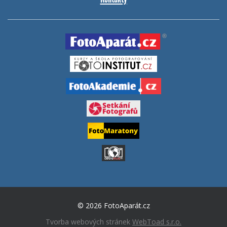
© 2026 FotoAparát.cz
Tvorba webových stránek
WebToad s.r.o.