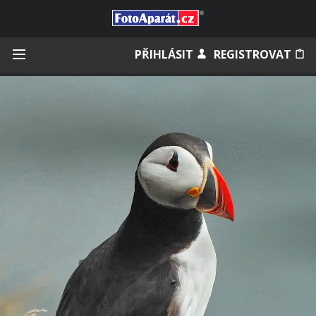
Přihlásit se
PŘIHLÁSIT
REGISTROVAT
Zapamatovat
Zapomněli jste heslo?
Měli jste účet na starém webu?