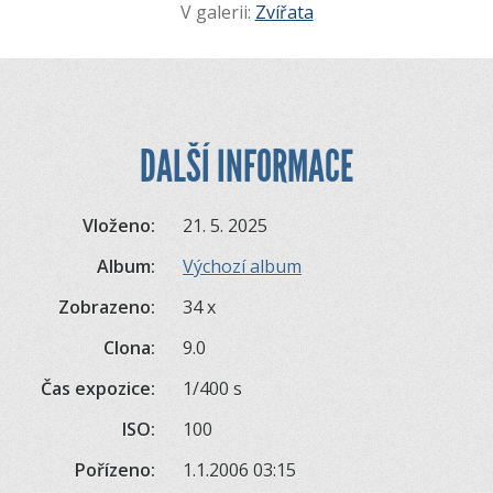
V galerii:
Zvířata
DALŠÍ INFORMACE
Vloženo:
21. 5. 2025
Album:
Výchozí album
Zobrazeno:
34 x
Clona:
9.0
Čas expozice:
1/400 s
ISO:
100
Pořízeno:
1.1.2006 03:15