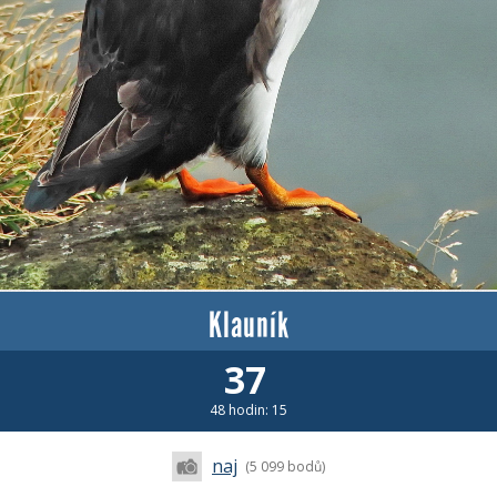
Klauník
37
48 hodin: 15
naj
(5 099 bodů)