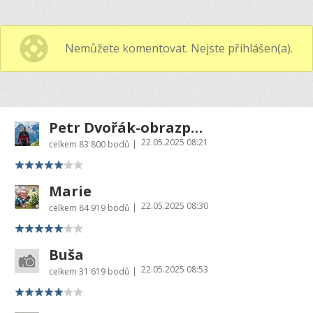
Nemůžete komentovat. Nejste přihlášen(a).
Petr Dvořák-obrazprovas.cz
22.05.2025 08:21
|
celkem
83 800 bodů
Marie
22.05.2025 08:30
|
celkem
84 919 bodů
Buša
22.05.2025 08:53
|
celkem
31 619 bodů