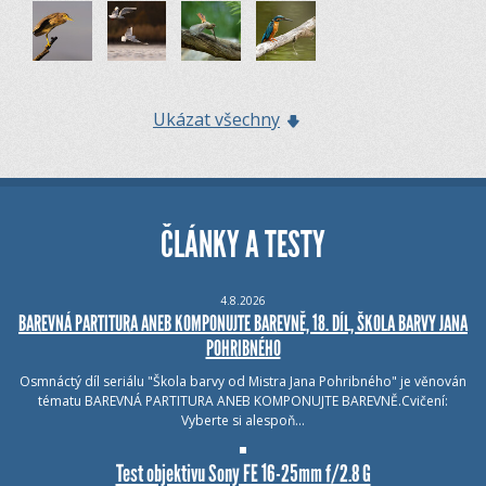
Ukázat všechny
ČLÁNKY A TESTY
4.8.2026
BAREVNÁ PARTITURA ANEB KOMPONUJTE BAREVNĚ, 18. DÍL, ŠKOLA BARVY JANA
POHRIBNÉHO
Osmnáctý díl seriálu "Škola barvy od Mistra Jana Pohribného" je věnován
tématu BAREVNÁ PARTITURA ANEB KOMPONUJTE BAREVNĚ.Cvičení:
Vyberte si alespoň…
Test objektivu Sony FE 16-25mm f/2.8 G