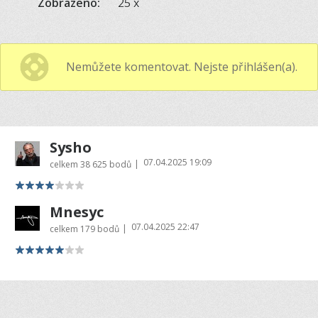
Zobrazeno:
25 x
Nemůžete komentovat. Nejste přihlášen(a).
Sysho
07.04.2025 19:09
|
celkem
38 625 bodů
Mnesyc
07.04.2025 22:47
|
celkem
179 bodů