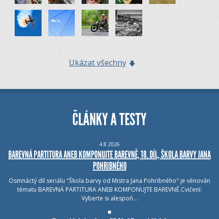
Ukázat všechny
ČLÁNKY A TESTY
4.8.2026
BAREVNÁ PARTITURA ANEB KOMPONUJTE BAREVNĚ, 18. DÍL, ŠKOLA BARVY JANA
POHRIBNÉHO
Osmnáctý díl seriálu "Škola barvy od Mistra Jana Pohribného" je věnován
tématu BAREVNÁ PARTITURA ANEB KOMPONUJTE BAREVNĚ.Cvičení:
Vyberte si alespoň…