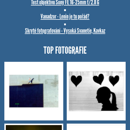
Test objektivu Sony FE 16-25mm f/2.8 G
Vanadzor - Lenin je tu pořád?
Skryté fotografování - Vysoká Svanetie, Kavkaz
TOP FOTOGRAFIE