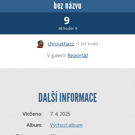
bez názvu
9
48 hodin: 9
chroustjazz
(1 201 bodů)
V galerii:
Reportáž
DALŠÍ INFORMACE
Vloženo:
7. 4. 2025
Album:
Výchozí album