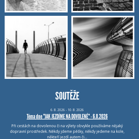
SOUTĚŽE
6.
8.
2026 - 10.
8.
2026
Téma dne "JAK JEZDÍME NA DOVOLENÉ" - 6.8.2026
Při cestách na dovolenou či na výlety obvykle používáme nějaký
dopravní prostředek. Někdy jdeme pěšky, někdy jedeme na kole,
někteří jezdí autem či…