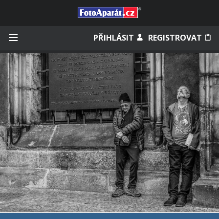
Přihlásit se
PŘIHLÁSIT
REGISTROVAT
Zapamatovat
Zapomněli jste heslo?
Měli jste účet na starém webu?