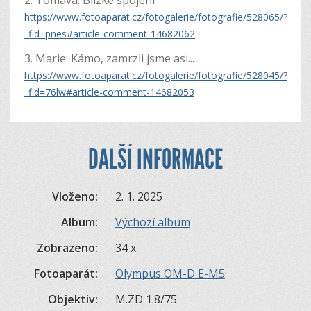
2. Tomava: Blízké spojení
https://www.fotoaparat.cz/fotogalerie/fotografie/528065/?
_fid=pnes#article-comment-14682062
3. Marie: Kámo, zamrzli jsme asi...
https://www.fotoaparat.cz/fotogalerie/fotografie/528045/?
_fid=76lw#article-comment-14682053
DALŠÍ INFORMACE
Vloženo:
2. 1. 2025
Album:
Výchozí album
Zobrazeno:
34 x
Fotoaparát:
Olympus OM-D E-M5
Objektiv:
M.ZD 1.8/75