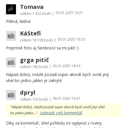
Tomava
03.01.2025 16:27
|
celkem
1 422 bodů
Pěkná, klidná.
KáStefi
03.01.2025 18:53
|
celkem
18 109 bodů
Príjemné foto aj farebnosť sa mi páči :)
grga pitič
03.01.2025 18:54
|
celkem
182 bodů
Nápad dobrý, mázlé pozadí super akorát bych zvolil jiný
uhel bo jedno jabko je zakryté
dpryl
06.01.2025 16:37
|
celkem
155 bodů
"Nápad dobrý, mázlé pozadí super akorát bych zvolil jiný uhel
zobrazit celý komentář
bo jedno jabko..." -
Díky za komentář, úhel pohledu mi vyplynul z roviny