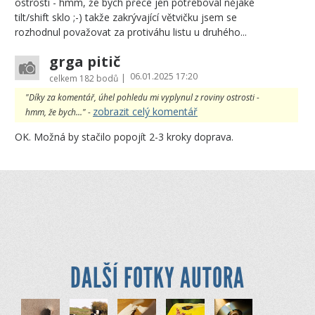
ostrosti - hmm, že bych přece jen potřeboval nějaké
tilt/shift sklo ;-) takže zakrývající větvičku jsem se
rozhodnul považovat za protiváhu listu u druhého...
grga pitič
06.01.2025 17:20
|
celkem
182 bodů
"Díky za komentář, úhel pohledu mi vyplynul z roviny ostrosti -
zobrazit celý komentář
hmm, že bych..." -
OK. Možná by stačilo popojít 2-3 kroky doprava.
DALŠÍ FOTKY AUTORA