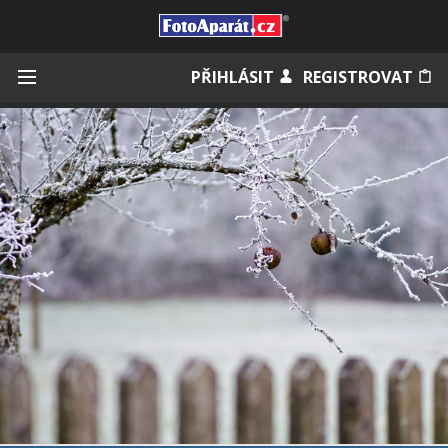
Přihlásit se
PŘIHLÁSIT
REGISTROVAT
Zapamatovat
Zapomněli jste heslo?
Měli jste účet na starém webu?