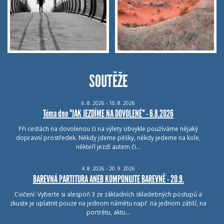
SOUTĚŽE
6.
8.
2026 - 10.
8.
2026
Téma dne "JAK JEZDÍME NA DOVOLENÉ" - 6.8.2026
Při cestách na dovolenou či na výlety obvykle používáme nějaký
dopravní prostředek. Někdy jdeme pěšky, někdy jedeme na kole,
někteří jezdí autem či…
4.
8.
2026 - 20.
9.
2026
BAREVNÁ PARTITURA ANEB KOMPONUJTE BAREVNĚ - 20.9.
Cvičení: Vyberte si alespoň 3 ze základních skladebných postupů a
zkuste je uplatnit pouze na jednom námětu např. na jednom zátiší, na
portrétu, aktu…