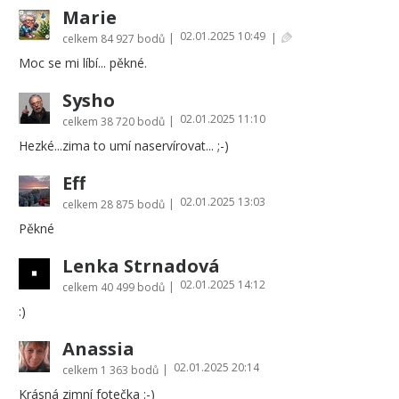
Marie
02.01.2025 10:49
|
|
celkem
84 927 bodů
Moc se mi líbí... pěkné.
Sysho
02.01.2025 11:10
|
celkem
38 720 bodů
Hezké...zima to umí naservírovat... ;-)
Eff
02.01.2025 13:03
|
celkem
28 875 bodů
Pěkné
Lenka Strnadová
02.01.2025 14:12
|
celkem
40 499 bodů
:)
Anassia
02.01.2025 20:14
|
celkem
1 363 bodů
Krásná zimní fotečka :-)