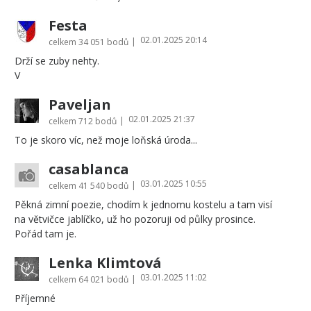
Festa
02.01.2025 20:14
|
celkem
34 051 bodů
Drží se zuby nehty.
V
Paveljan
02.01.2025 21:37
|
celkem
712 bodů
To je skoro víc, než moje loňská úroda...
casablanca
03.01.2025 10:55
|
celkem
41 540 bodů
Pěkná zimní poezie, chodím k jednomu kostelu a tam visí
na větvičce jablíčko, už ho pozoruji od půlky prosince.
Pořád tam je.
Lenka Klimtová
03.01.2025 11:02
|
celkem
64 021 bodů
Příjemné