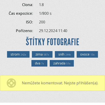
Clona:
1.8
Čas expozice:
1/800 s
ISO:
200
Pořízeno:
29.12.2024 11:40
ŠTÍTKY FOTOGRAFIE
strom
zima
sníh
ovoce
242x
587x
244x
13x
dva
zahrada
7x
51x
Nemůžete komentovat. Nejste přihlášen(a).