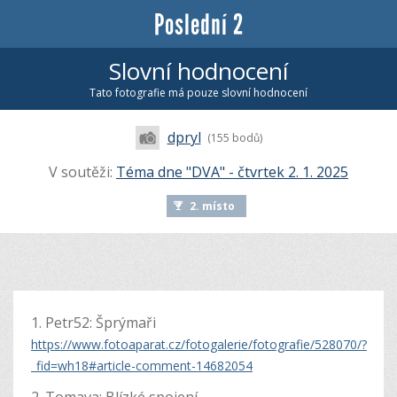
Poslední 2
Slovní hodnocení
Tato fotografie má pouze slovní hodnocení
dpryl
(155 bodů)
V soutěži:
Téma dne "DVA" - čtvrtek 2. 1. 2025
2. místo
1. Petr52: Šprýmaři
https://www.fotoaparat.cz/fotogalerie/fotografie/528070/?
_fid=wh18#article-comment-14682054