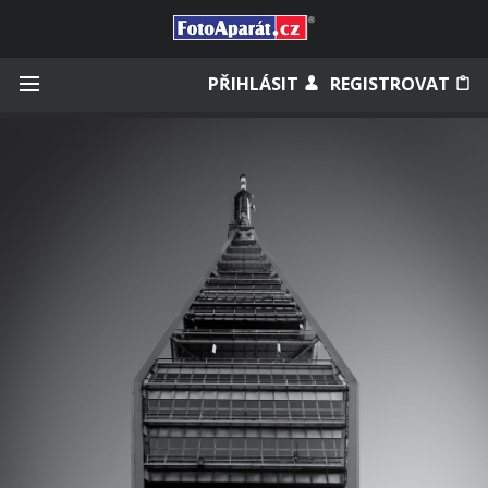
Přihlásit se
PŘIHLÁSIT
REGISTROVAT
Zapamatovat
Zapomněli jste heslo?
Měli jste účet na starém webu?