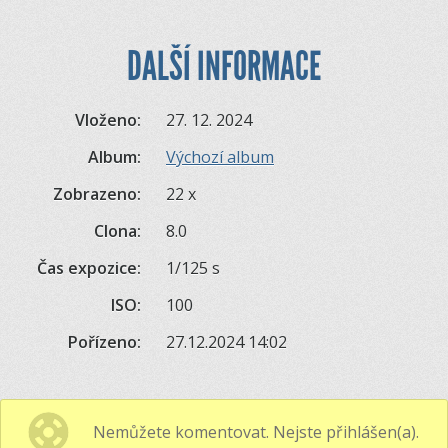
DALŠÍ INFORMACE
Vloženo:
27. 12. 2024
Album:
Výchozí album
Zobrazeno:
22 x
Clona:
8.0
Čas expozice:
1/125 s
ISO:
100
Pořízeno:
27.12.2024 14:02
Nemůžete komentovat. Nejste přihlášen(a).