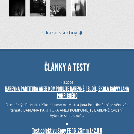
Ukázat všechny
ČLÁNKY A TESTY
4.8.2026
BAREVNÁ PARTITURA ANEB KOMPONUJTE BAREVNĚ, 18. DÍL, ŠKOLA BARVY JANA
POHRIBNÉHO
Osmnáctý díl seriálu "Škola barvy od Mistra Jana Pohribného" je věnován
tématu BAREVNÁ PARTITURA ANEB KOMPONUJTE BAREVNĚ.Cvičení:
Vyberte si alespoň…
Test objektivu Sony FE 16-25mm f/2.8 G