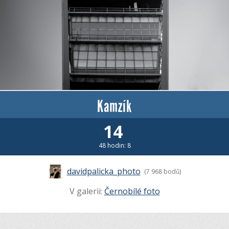
Kamzík
14
48 hodin: 8
davidpalicka_photo
(7 968 bodů)
V galerii:
Černobílé foto