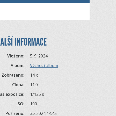
ALŠÍ INFORMACE
Vloženo:
5. 9. 2024
Album:
Výchozí album
Zobrazeno:
14 x
Clona:
11.0
as expozice:
1/125 s
ISO:
100
Pořízeno:
3.2.2024 14:45