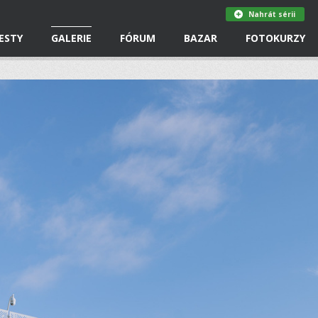
Nahrát sérii
ESTY
GALERIE
FÓRUM
BAZAR
FOTOKURZY