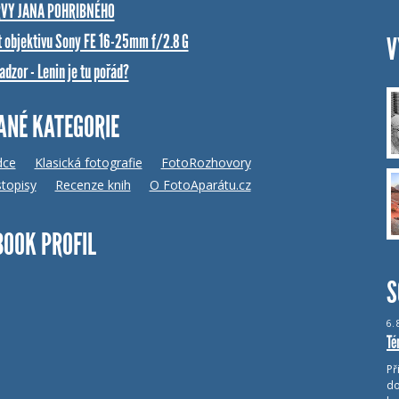
VY JANA POHRIBNÉHO
t objektivu Sony FE 16-25mm f/2.8 G
V
dzor - Lenin je tu pořád?
ANÉ KATEGORIE
dce
Klasická fotografie
FotoRozhovory
topisy
Recenze knih
O FotoAparátu.cz
BOOK PROFIL
S
6.
Té
Př
do