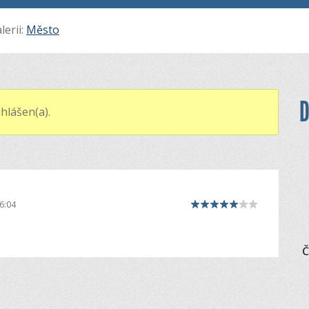
lerii:
Město
D
hlášen(a).
6:04
Č