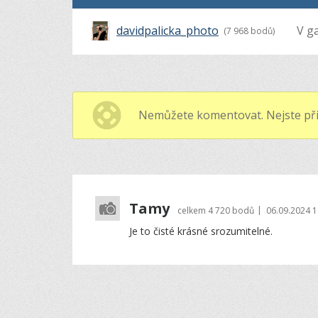
davidpalicka_photo
V ga
(7 968 bodů)
Nemůžete komentovat. Nejste při
Tamy
|
celkem
4 720 bodů
06.09.2024 1
Je to čisté krásné srozumitelné.