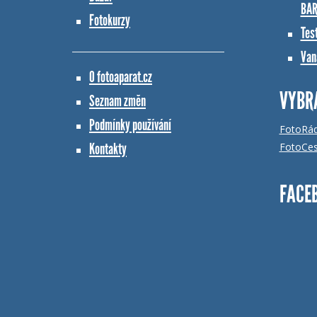
BAR
Fotokurzy
Tes
Vana
O fotoaparat.cz
VYBR
Seznam změn
Podmínky používání
FotoRá
Kontakty
FotoCes
FACE