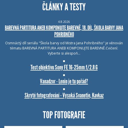
ČLÁNKY A TESTY
4.8.2026
BAREVNÁ PARTITURA ANEB KOMPONUJTE BAREVNĚ, 18. DÍL, ŠKOLA BARVY JANA
POHRIBNÉHO
Osmnáctý díl seriálu "Škola barvy od Mistra Jana Pohribného" je věnován
tématu BAREVNÁ PARTITURA ANEB KOMPONUJTE BAREVNĚ.Cvičení:
Vyberte si alespoň…
Test objektivu Sony FE 16-25mm f/2.8 G
Vanadzor - Lenin je tu pořád?
Skryté fotografování - Vysoká Svanetie, Kavkaz
TOP FOTOGRAFIE