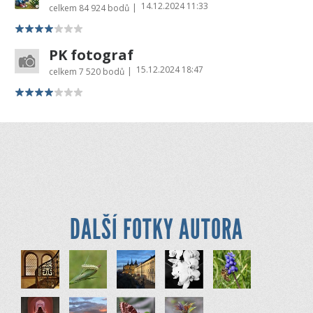
14.12.2024 11:33
|
celkem
84 924 bodů
PK fotograf
15.12.2024 18:47
|
celkem
7 520 bodů
DALŠÍ FOTKY AUTORA