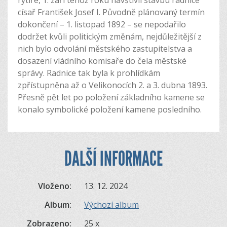
rytíře, 1. září téhož roku navštívil stavbu radnice
císař František Josef I. Původně plánovaný termín
dokončení – 1. listopad 1892 – se nepodařilo
dodržet kvůli politickým změnám, nejdůležitější z
nich bylo odvolání městského zastupitelstva a
dosazení vládního komisaře do čela městské
správy. Radnice tak byla k prohlídkám
zpřístupněna až o Velikonocích 2. a 3. dubna 1893.
Přesně pět let po položení základního kamene se
konalo symbolické položení kamene posledního.
DALŠÍ INFORMACE
Vloženo:
13. 12. 2024
Album:
Výchozí album
Zobrazeno:
25 x