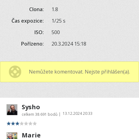
Clona:
1.8
Čas expozice:
1/25 s
ISO:
500
Pořízeno:
20.3.2024 15:18
Nemůžete komentovat. Nejste přihlášen(a).
Sysho
13.12.2024 20:33
|
celkem
38 691 bodů
Marie