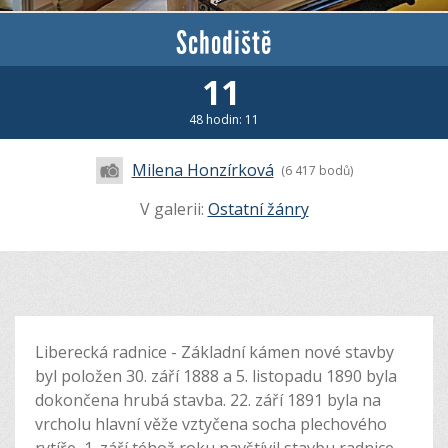
Schodiště
11
48 hodin: 11
Milena Honzírková
(6 417 bodů)
V galerii:
Ostatní žánry
Liberecká radnice - Základní kámen nové stavby
byl položen 30. září 1888 a 5. listopadu 1890 byla
dokončena hrubá stavba. 22. září 1891 byla na
vrcholu hlavní věže vztyčena socha plechového