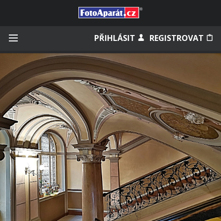
Přihlásit se
PŘIHLÁSIT
REGISTROVAT
Zapamatovat
Zapomněli jste heslo?
Měli jste účet na starém webu?