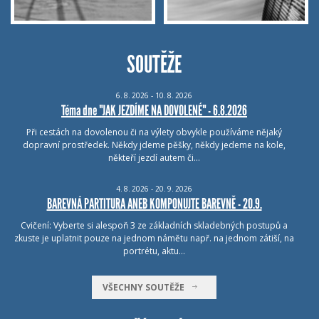
SOUTĚŽE
6.
8.
2026 - 10.
8.
2026
Téma dne "JAK JEZDÍME NA DOVOLENÉ" - 6.8.2026
Při cestách na dovolenou či na výlety obvykle používáme nějaký
dopravní prostředek. Někdy jdeme pěšky, někdy jedeme na kole,
někteří jezdí autem či…
4.
8.
2026 - 20.
9.
2026
BAREVNÁ PARTITURA ANEB KOMPONUJTE BAREVNĚ - 20.9.
Cvičení: Vyberte si alespoň 3 ze základních skladebných postupů a
zkuste je uplatnit pouze na jednom námětu např. na jednom zátiší, na
portrétu, aktu…
VŠECHNY SOUTĚŽE