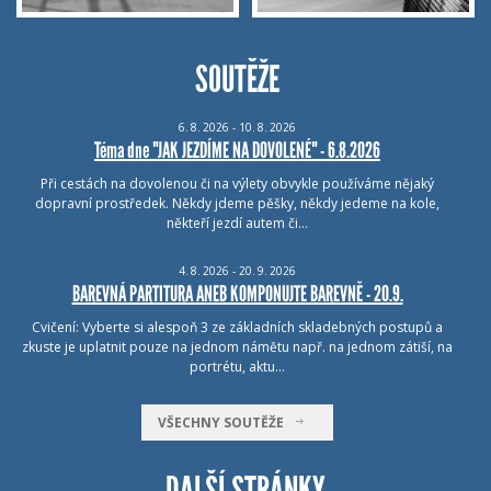
SOUTĚŽE
6.
8.
2026 - 10.
8.
2026
Téma dne "JAK JEZDÍME NA DOVOLENÉ" - 6.8.2026
Při cestách na dovolenou či na výlety obvykle používáme nějaký
dopravní prostředek. Někdy jdeme pěšky, někdy jedeme na kole,
někteří jezdí autem či…
4.
8.
2026 - 20.
9.
2026
BAREVNÁ PARTITURA ANEB KOMPONUJTE BAREVNĚ - 20.9.
Cvičení: Vyberte si alespoň 3 ze základních skladebných postupů a
zkuste je uplatnit pouze na jednom námětu např. na jednom zátiší, na
portrétu, aktu…
VŠECHNY SOUTĚŽE
DALŠÍ STRÁNKY