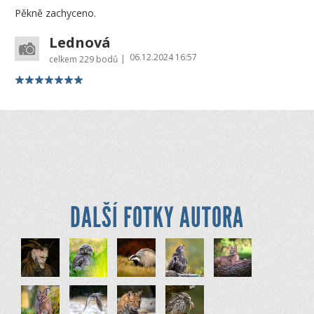
Pěkně zachyceno.
Lednová
06.12.2024 16:57
|
celkem
229 bodů
DALŠÍ FOTKY AUTORA