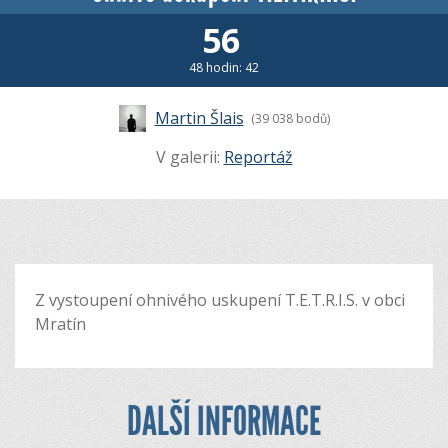
56
48 hodin: 42
Martin Šlais
(39 038 bodů)
V galerii:
Reportáž
Z vystoupení ohnivého uskupení T.E.T.R.I.S. v obci
Mratín
DALŠÍ INFORMACE