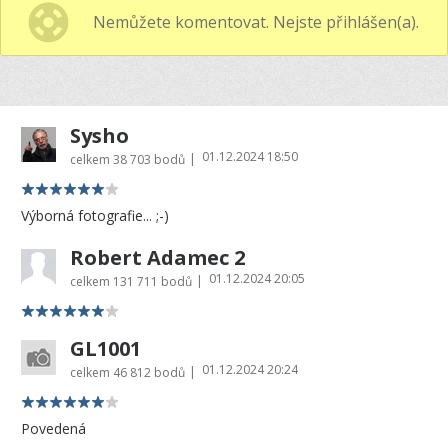
Nemůžete komentovat. Nejste přihlášen(a).
Sysho
01.12.2024 18:50
|
celkem
38 703 bodů
Výborná fotografie... ;-)
Robert Adamec 2
01.12.2024 20:05
|
celkem
131 711 bodů
GL1001
01.12.2024 20:24
|
celkem
46 812 bodů
Povedená