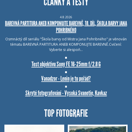
ČLÁNKY A TESTY
4.8.2026
BAREVNÁ PARTITURA ANEB KOMPONUJTE BAREVNĚ, 18. DÍL, ŠKOLA BARVY JANA
POHRIBNÉHO
Osmnáctý díl seriálu "Škola barvy od Mistra Jana Pohribného" je věnován
tématu BAREVNÁ PARTITURA ANEB KOMPONUJTE BAREVNĚ.Cvičení:
Vyberte si alespoň…
Test objektivu Sony FE 16-25mm f/2.8 G
Vanadzor - Lenin je tu pořád?
Skryté fotografování - Vysoká Svanetie, Kavkaz
TOP FOTOGRAFIE