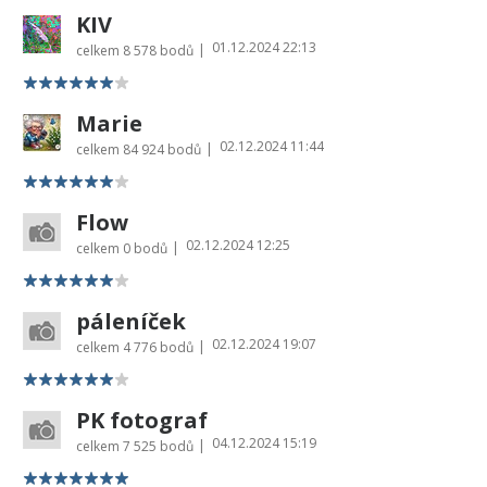
KIV
01.12.2024 22:13
|
celkem
8 578 bodů
Marie
02.12.2024 11:44
|
celkem
84 924 bodů
Flow
02.12.2024 12:25
|
celkem
0 bodů
páleníček
02.12.2024 19:07
|
celkem
4 776 bodů
PK fotograf
04.12.2024 15:19
|
celkem
7 525 bodů