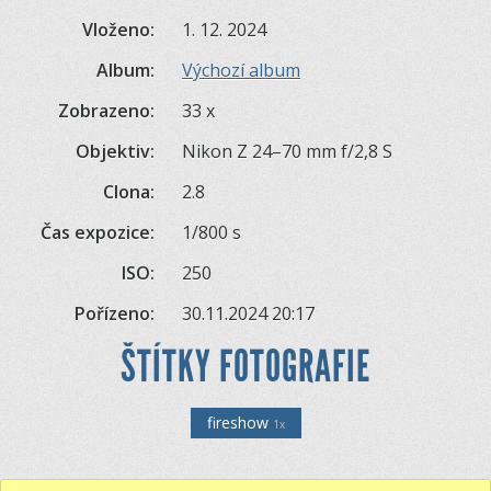
Vloženo:
1. 12. 2024
Album:
Výchozí album
Zobrazeno:
33 x
Objektiv:
Nikon Z 24–70 mm f/2,8 S
Clona:
2.8
Čas expozice:
1/800 s
ISO:
250
Pořízeno:
30.11.2024 20:17
ŠTÍTKY FOTOGRAFIE
fireshow
1x