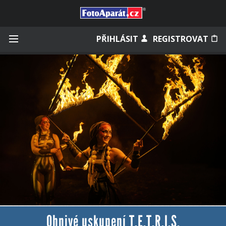
Přihlásit se
PŘIHLÁSIT
REGISTROVAT
Zapamatovat
Zapomněli jste heslo?
Měli jste účet na starém webu?
Ohnivé uskupení T.E.T.R.I.S.