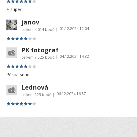
+ super !
janov
01.12.2024 12:04
|
celkem
4 014 bodů
PK fotograf
04.12.2024 14:32
|
celkem
7 525 bodů
Pěkná série.
Lednová
06.12.2024 16:57
|
celkem
229 bodů