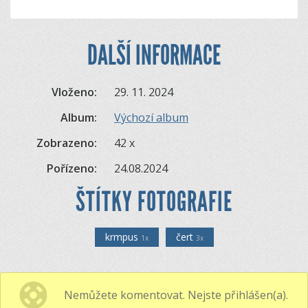
DALŠÍ INFORMACE
Vloženo:
29. 11. 2024
Album:
Výchozí album
Zobrazeno:
42 x
Pořízeno:
24.08.2024
ŠTÍTKY FOTOGRAFIE
krmpus
čert
1x
3x
Nemůžete komentovat. Nejste přihlášen(a).