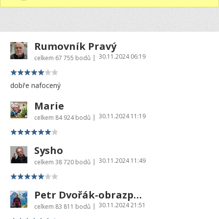
Rumovník Pravý
30.11.2024 06:19
|
celkem
67 755 bodů
dobře nafocený
Marie
30.11.2024 11:19
|
celkem
84 924 bodů
Sysho
30.11.2024 11:49
|
celkem
38 720 bodů
Petr Dvořák-obrazprovas.cz
30.11.2024 21:51
|
celkem
83 811 bodů