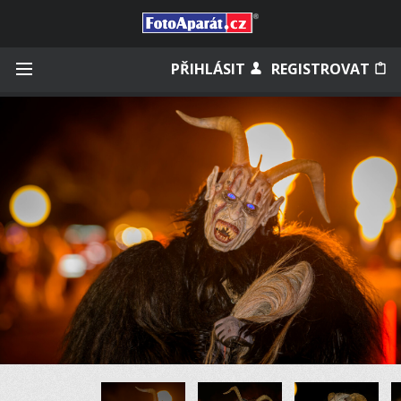
Přihlásit se
PŘIHLÁSIT
REGISTROVAT
Zapamatovat
Zapomněli jste heslo?
Měli jste účet na starém webu?