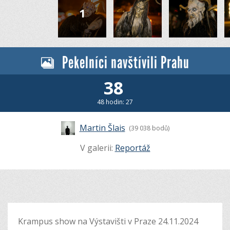
Pekelníci navštívili Prahu
38
48 hodin: 27
Martin Šlais
(39 038 bodů)
V galerii:
Reportáž
Krampus show na Výstavišti v Praze 24.11.2024