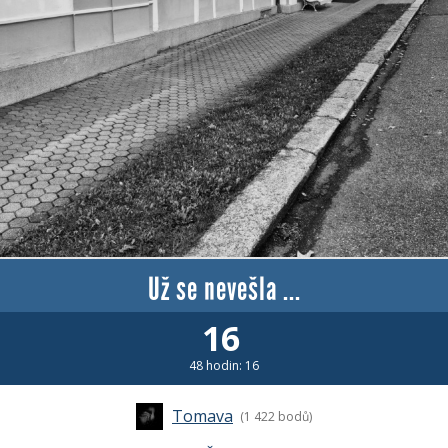
Už se nevešla ...
16
48 hodin: 16
Tomava
(1 422 bodů)