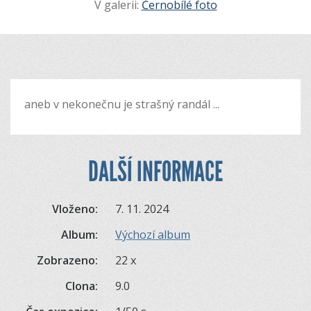
V galerii:
Černobílé foto
aneb v nekonečnu je strašný randál ...
DALŠÍ INFORMACE
Vloženo:
7. 11. 2024
Album:
Výchozí album
Zobrazeno:
22 x
Clona:
9.0