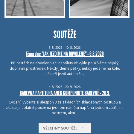
SOUTĚŽE
6.
8.
2026 - 10.
8.
2026
Téma dne "JAK JEZDÍME NA DOVOLENÉ" - 6.8.2026
Při cestách na dovolenou či na výlety obvykle používáme nějaký
dopravní prostředek. Někdy jdeme pěšky, někdy jedeme na kole,
někteří jezdí autem či…
4.
8.
2026 - 20.
9.
2026
BAREVNÁ PARTITURA ANEB KOMPONUJTE BAREVNĚ - 20.9.
Cvičení: Vyberte si alespoň 3 ze základních skladebných postupů a
zkuste je uplatnit pouze na jednom námětu např. na jednom zátiší, na
portrétu, aktu…
VŠECHNY SOUTĚŽE