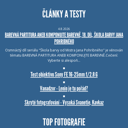
ČLÁNKY A TESTY
4.8.2026
BAREVNÁ PARTITURA ANEB KOMPONUJTE BAREVNĚ, 18. DÍL, ŠKOLA BARVY JANA
POHRIBNÉHO
Osmnáctý díl seriálu "Škola barvy od Mistra Jana Pohribného" je věnován
tématu BAREVNÁ PARTITURA ANEB KOMPONUJTE BAREVNĚ.Cvičení:
Vyberte si alespoň…
Test objektivu Sony FE 16-25mm f/2.8 G
Vanadzor - Lenin je tu pořád?
Skryté fotografování - Vysoká Svanetie, Kavkaz
TOP FOTOGRAFIE