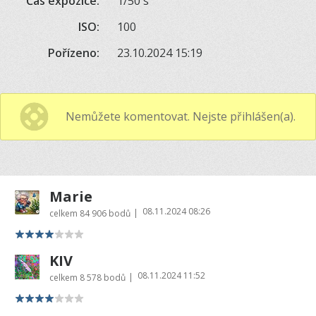
Čas expozice:
1/50 s
ISO:
100
Pořízeno:
23.10.2024 15:19
Nemůžete komentovat. Nejste přihlášen(a).
Marie
08.11.2024 08:26
|
celkem
84 906 bodů
KIV
08.11.2024 11:52
|
celkem
8 578 bodů