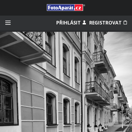
Přihlásit se
PŘIHLÁSIT
REGISTROVAT
Zapamatovat
Zapomněli jste heslo?
Měli jste účet na starém webu?