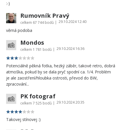
:-)
Rumovník Pravý
29.10.2024 12:40
|
celkem
67 744 bodů
věrná podoba
Mondos
29.10.2024 16:36
|
celkem
1 781 bodů
Potenciálně pěkná fotka, hezký záběr, takové retro, dobrá
atmoška, pokud by se dala pryč spodní ca. 1/4. Problém
je ale zaostření/hloubka ostrosti, převod do BW,
zpracování...
PK fotograf
29.10.2024 20:35
|
celkem
7 525 bodů
Takovej stínovej :)