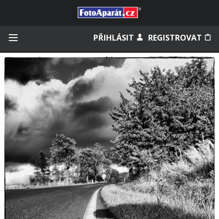
Přihlásit se
PŘIHLÁSIT
REGISTROVAT
Zapamatovat
Zapomněli jste heslo?
Měli jste účet na starém webu?