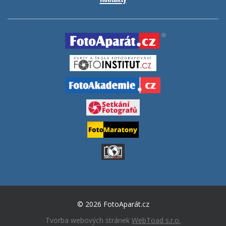
© 2026 FotoAparát.cz
Tvorba webových stránek
WebToad s.r.o.