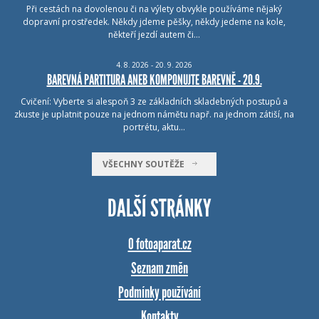
Při cestách na dovolenou či na výlety obvykle používáme nějaký
dopravní prostředek. Někdy jdeme pěšky, někdy jedeme na kole,
někteří jezdí autem či…
4.
8.
2026 - 20.
9.
2026
BAREVNÁ PARTITURA ANEB KOMPONUJTE BAREVNĚ - 20.9.
Cvičení: Vyberte si alespoň 3 ze základních skladebných postupů a
zkuste je uplatnit pouze na jednom námětu např. na jednom zátiší, na
portrétu, aktu…
VŠECHNY SOUTĚŽE
DALŠÍ STRÁNKY
O fotoaparat.cz
Seznam změn
Podmínky používání
Kontakty