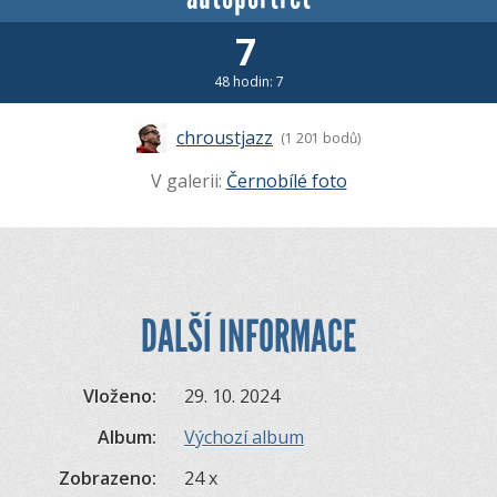
7
48 hodin: 7
chroustjazz
(1 201 bodů)
V galerii:
Černobílé foto
DALŠÍ INFORMACE
Vloženo:
29. 10. 2024
Album:
Výchozí album
Zobrazeno:
24 x