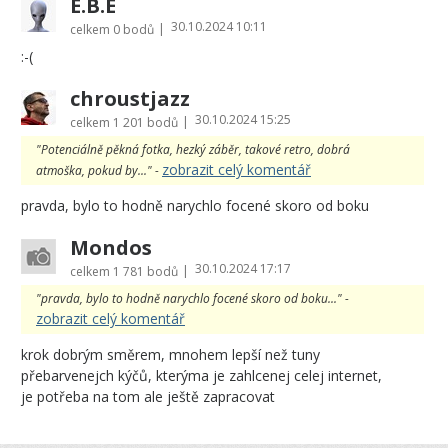
E.B.E
30.10.2024 10:11
|
celkem
0 bodů
:-(
chroustjazz
30.10.2024 15:25
|
celkem
1 201 bodů
"Potenciálně pěkná fotka, hezký záběr, takové retro, dobrá
zobrazit celý komentář
atmoška, pokud by..." -
pravda, bylo to hodně narychlo focené skoro od boku
Mondos
30.10.2024 17:17
|
celkem
1 781 bodů
"pravda, bylo to hodně narychlo focené skoro od boku..." -
zobrazit celý komentář
krok dobrým směrem, mnohem lepší než tuny
přebarvenejch kýčů, kterýma je zahlcenej celej internet,
je potřeba na tom ale ještě zapracovat