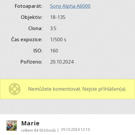
Fotoaparát:
Sony Alpha A6000
Objektiv:
18-135
Clona:
3.5
Čas expozice:
1/500 s
ISO:
160
Pořízeno:
20.10.2024
Nemůžete komentovat. Nejste přihlášen(a).
Marie
29.10.2024 12:10
|
celkem
84 924 bodů