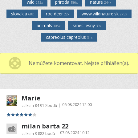
wild
príroda
nature
213x
186x
244x
slovakia
roe deer
www.wildnature.sk
68x
22x
275x
animals
srnec lesný
105x
39x
capreolus capreolus
31x
Nemůžete komentovat. Nejste přihlášen(a).
Marie
06.08.2024 12:00
|
celkem
84 919 bodů
milan barta 22
07.08.2024 10:12
|
celkem
3 882 bodů