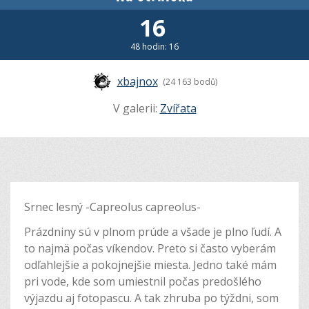
16
48 hodin: 16
xbajnox
(24 163 bodů)
V galerii:
Zvířata
Srnec lesný -Capreolus capreolus-
Prázdniny sú v plnom prúde a všade je plno ľudí. A
to najmä počas víkendov. Preto si často vyberám
odľahlejšie a pokojnejšie miesta. Jedno také mám
pri vode, kde som umiestnil počas predošlého
výjazdu aj fotopascu. A tak zhruba po týždni, som