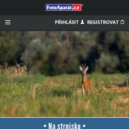
Přihlásit se
PŘIHLÁSIT
REGISTROVAT
Zapamatovat
Zapomněli jste heslo?
Měli jste účet na starém webu?
• Na strnisku •