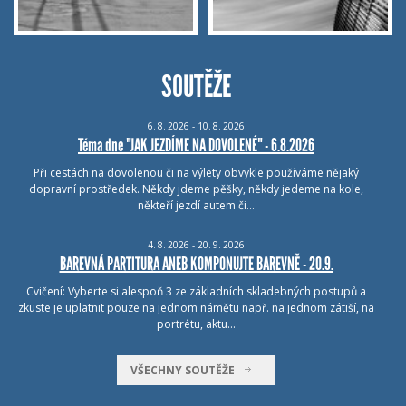
SOUTĚŽE
6.
8.
2026 - 10.
8.
2026
Téma dne "JAK JEZDÍME NA DOVOLENÉ" - 6.8.2026
Při cestách na dovolenou či na výlety obvykle používáme nějaký
dopravní prostředek. Někdy jdeme pěšky, někdy jedeme na kole,
někteří jezdí autem či…
4.
8.
2026 - 20.
9.
2026
BAREVNÁ PARTITURA ANEB KOMPONUJTE BAREVNĚ - 20.9.
Cvičení: Vyberte si alespoň 3 ze základních skladebných postupů a
zkuste je uplatnit pouze na jednom námětu např. na jednom zátiší, na
portrétu, aktu…
VŠECHNY SOUTĚŽE