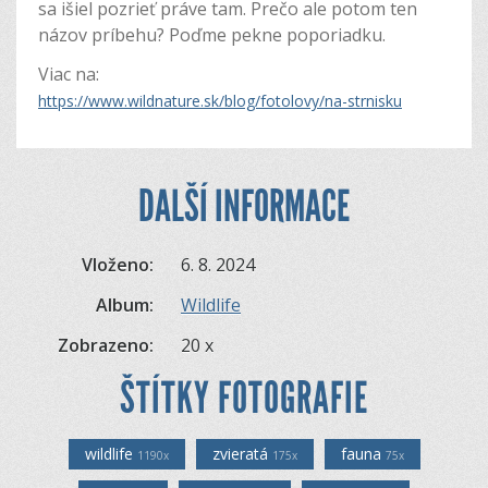
sa išiel pozrieť práve tam. Prečo ale potom ten
názov príbehu? Poďme pekne poporiadku.
Viac na:
https://www.wildnature.sk/blog/fotolovy/na-strnisku
DALŠÍ INFORMACE
Vloženo:
6. 8. 2024
Album:
Wildlife
Zobrazeno:
20 x
ŠTÍTKY FOTOGRAFIE
wildlife
zvieratá
fauna
1190x
175x
75x