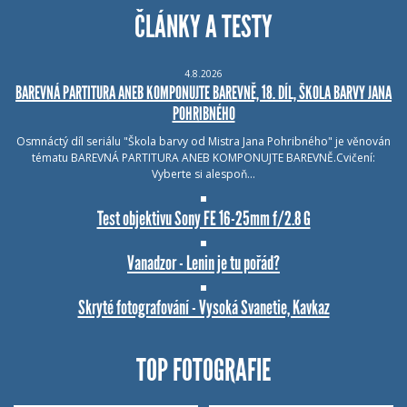
ČLÁNKY A TESTY
4.8.2026
BAREVNÁ PARTITURA ANEB KOMPONUJTE BAREVNĚ, 18. DÍL, ŠKOLA BARVY JANA
POHRIBNÉHO
Osmnáctý díl seriálu "Škola barvy od Mistra Jana Pohribného" je věnován
tématu BAREVNÁ PARTITURA ANEB KOMPONUJTE BAREVNĚ.Cvičení:
Vyberte si alespoň…
Test objektivu Sony FE 16-25mm f/2.8 G
Vanadzor - Lenin je tu pořád?
Skryté fotografování - Vysoká Svanetie, Kavkaz
TOP FOTOGRAFIE