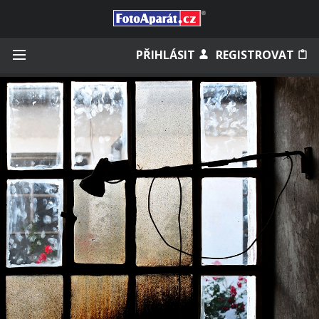
Přihlásit se
PŘIHLÁSIT
REGISTROVAT
Zapamatovat
Zapomněli jste heslo?
Měli jste účet na starém webu?