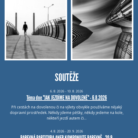
SOUTĚŽE
6.
8.
2026 - 10.
8.
2026
Téma dne "JAK JEZDÍME NA DOVOLENÉ" - 6.8.2026
Při cestách na dovolenou či na výlety obvykle používáme nějaký
dopravní prostředek. Někdy jdeme pěšky, někdy jedeme na kole,
někteří jezdí autem či…
4.
8.
2026 - 20.
9.
2026
BAREVNÁ PARTITURA ANEB KOMPONUJTE BAREVNĚ - 20.9.