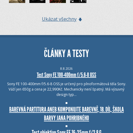
Ukázat všechny
ČLÁNKY A TESTY
8.8.2026
Test Sony FE 100-400mm f/5.6-8 OSS
Sony FE 100-400mm f/5.6-8 OSS je určený pro plnoformátová těla Sony.
Váží jen 650g a cena je 22,990Kč. Mechanicky není špatný. Má výsuvný
design typ…
BAREVNÁ PARTITURA ANEB KOMPONUJTE BAREVNĚ, 18. DÍL, ŠKOLA
BARVY JANA POHRIBNÉHO
Test objektivu Sony FE 16-25mm f/2.8 G