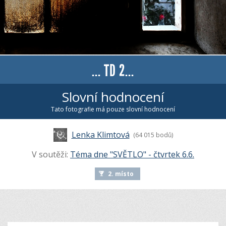
... TD 2...
Slovní hodnocení
Tato fotografie má pouze slovní hodnocení
Lenka Klimtová
(64 015 bodů)
V soutěži:
Téma dne "SVĚTLO" - čtvrtek 6.6.
2. místo