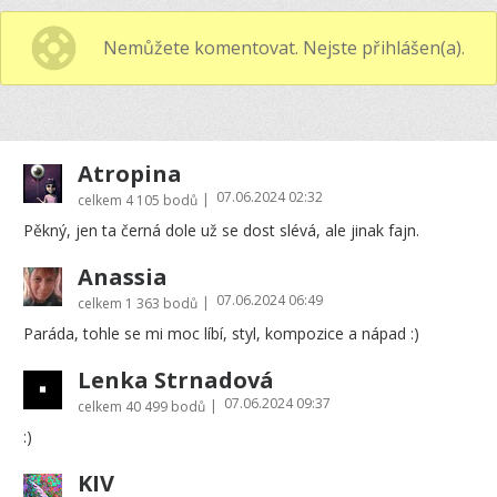
Nemůžete komentovat. Nejste přihlášen(a).
Atropina
07.06.2024 02:32
|
celkem
4 105 bodů
Pěkný, jen ta černá dole už se dost slévá, ale jinak fajn.
Anassia
07.06.2024 06:49
|
celkem
1 363 bodů
Paráda, tohle se mi moc líbí, styl, kompozice a nápad :)
Lenka Strnadová
07.06.2024 09:37
|
celkem
40 499 bodů
:)
KIV