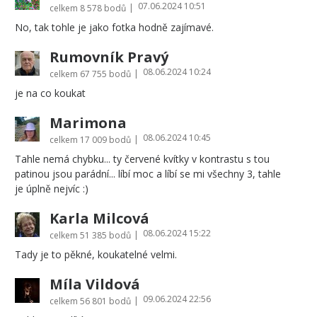
07.06.2024 10:51
|
celkem
8 578 bodů
No, tak tohle je jako fotka hodně zajímavé.
Rumovník Pravý
08.06.2024 10:24
|
celkem
67 755 bodů
je na co koukat
Marimona
08.06.2024 10:45
|
celkem
17 009 bodů
Tahle nemá chybku... ty červené kvítky v kontrastu s tou
patinou jsou parádní... líbí moc a líbí se mi všechny 3, tahle
je úplně nejvíc :)
Karla Milcová
08.06.2024 15:22
|
celkem
51 385 bodů
Tady je to pěkné, koukatelné velmi.
Míla Vildová
09.06.2024 22:56
|
celkem
56 801 bodů