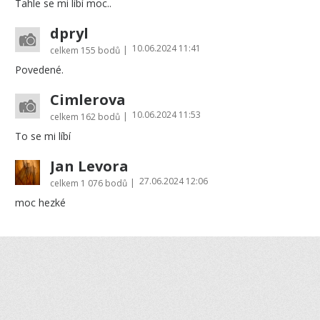
Tahle se mi líbí moc..
dpryl
10.06.2024 11:41
|
celkem
155 bodů
Povedené.
Cimlerova
10.06.2024 11:53
|
celkem
162 bodů
To se mi líbí
Jan Levora
27.06.2024 12:06
|
celkem
1 076 bodů
moc hezké