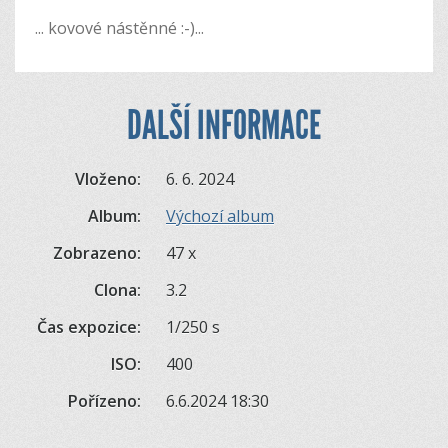
... kovové nástěnné :-)...
DALŠÍ INFORMACE
Vloženo:
6. 6. 2024
Album:
Výchozí album
Zobrazeno:
47 x
Clona:
3.2
Čas expozice:
1/250 s
ISO:
400
Pořízeno:
6.6.2024 18:30