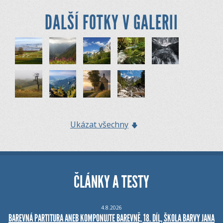
DALŠÍ FOTKY V GALERII
Ukázat všechny
ČLÁNKY A TESTY
4.8.2026
BAREVNÁ PARTITURA ANEB KOMPONUJTE BAREVNĚ, 18. DÍL, ŠKOLA BARVY JANA