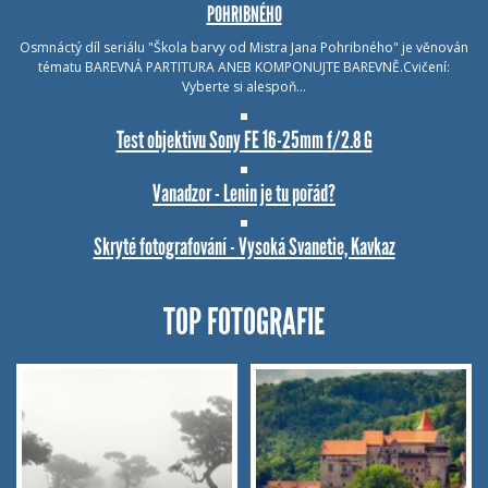
POHRIBNÉHO
Osmnáctý díl seriálu "Škola barvy od Mistra Jana Pohribného" je věnován
tématu BAREVNÁ PARTITURA ANEB KOMPONUJTE BAREVNĚ.Cvičení:
Vyberte si alespoň…
Test objektivu Sony FE 16-25mm f/2.8 G
Vanadzor - Lenin je tu pořád?
Skryté fotografování - Vysoká Svanetie, Kavkaz
TOP FOTOGRAFIE