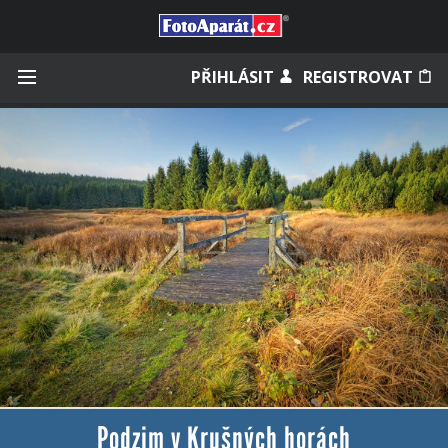
Přihlásit se
PŘIHLÁSIT
REGISTROVAT
Zapamatovat
Zapomněli jste heslo?
Měli jste účet na starém webu?
Podzim v Krušných horách