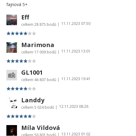
fajnová 5+
Eff
11.11.2023 07:50
|
celkem
28 875 bodů
Marimona
11.11.2023 13:01
|
celkem
17 009 bodů
GL1001
11.11.2023 19:41
|
celkem
46 807 bodů
Landdy
12.11.2023 08:26
|
celkem
5 024 bodů
Míla Vildová
13.11.2023 01:02
|
celkem
56 801 bodů