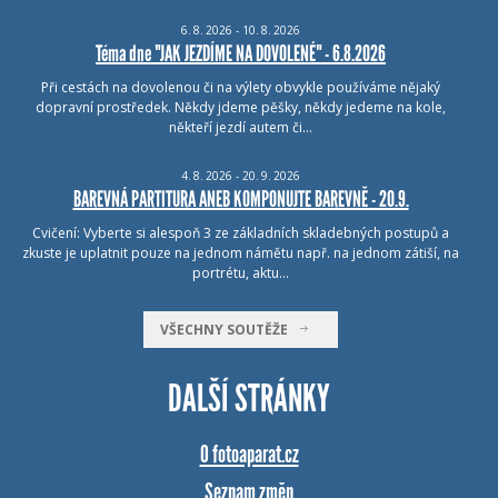
6.
8.
2026 - 10.
8.
2026
Téma dne "JAK JEZDÍME NA DOVOLENÉ" - 6.8.2026
Při cestách na dovolenou či na výlety obvykle používáme nějaký
dopravní prostředek. Někdy jdeme pěšky, někdy jedeme na kole,
někteří jezdí autem či…
4.
8.
2026 - 20.
9.
2026
BAREVNÁ PARTITURA ANEB KOMPONUJTE BAREVNĚ - 20.9.
Cvičení: Vyberte si alespoň 3 ze základních skladebných postupů a
zkuste je uplatnit pouze na jednom námětu např. na jednom zátiší, na
portrétu, aktu…
VŠECHNY SOUTĚŽE
DALŠÍ STRÁNKY
O fotoaparat.cz
Seznam změn