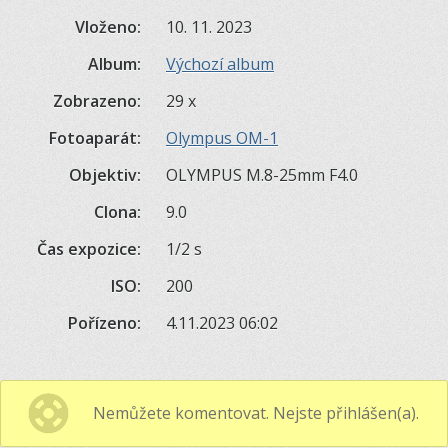
Vloženo:
10. 11. 2023
Album:
Výchozí album
Zobrazeno:
29 x
Fotoaparát:
Olympus OM-1
Objektiv:
OLYMPUS M.8-25mm F4.0
Clona:
9.0
Čas expozice:
1/2 s
ISO:
200
Pořízeno:
4.11.2023 06:02
Nemůžete komentovat. Nejste přihlášen(a).