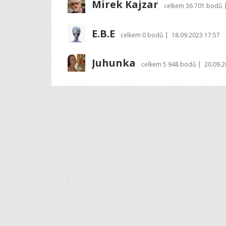
Mirek Kajzar
celkem
36 701 bodů
E.B.E
|
celkem
0 bodů
18.09.2023 17:57
Juhunka
|
celkem
5 948 bodů
20.09.2