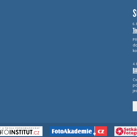
S
6.
Té
Př
do
ko
4.
BA
Cv
po
je