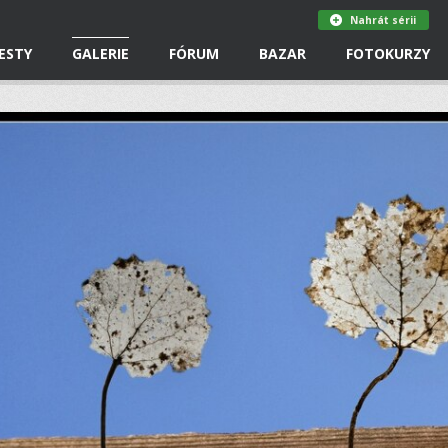
Nahrát sérii
ESTY
GALERIE
FÓRUM
BAZAR
FOTOKURZY