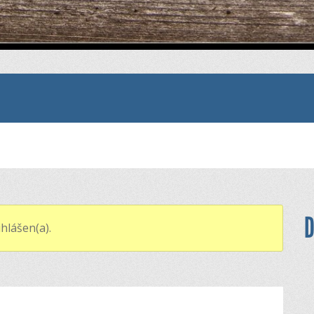
D
hlášen(a).