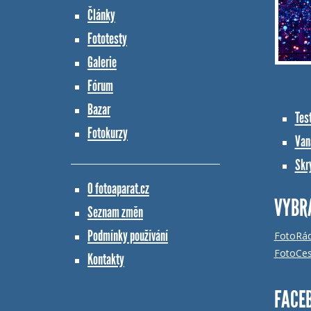
Články
Fototesty
Galerie
Fórum
Bazar
Tes
Fotokurzy
Vana
Skr
O fotoaparat.cz
VYBR
Seznam změn
Podmínky používání
FotoRá
FotoCes
Kontakty
FACE