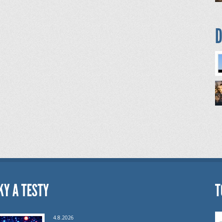
D
KY A TESTY
T
4.8.2026