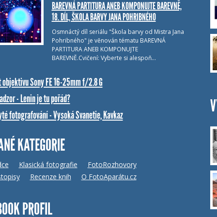
BAREVNÁ PARTITURA ANEB KOMPONUJTE BAREVNĚ,
18. DÍL, ŠKOLA BARVY JANA POHRIBNÉHO
Osmnáctý díl seriálu "Škola barvy od Mistra Jana
Pohribného" je věnován tématu BAREVNÁ
PARTITURA ANEB KOMPONUJTE
BAREVNĚ.Cvičení: Vyberte si alespoň…
t objektivu Sony FE 16-25mm f/2.8 G
dzor - Lenin je tu pořád?
V
yté fotografování - Vysoká Svanetie, Kavkaz
ANÉ KATEGORIE
dce
Klasická fotografie
FotoRozhovory
topisy
Recenze knih
O FotoAparátu.cz
BOOK PROFIL