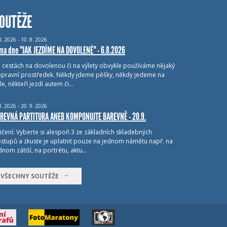
OUTĚŽE
8.
2026 - 10.
8.
2026
ma dne "JAK JEZDÍME NA DOVOLENÉ" - 6.8.2026
i cestách na dovolenou či na výlety obvykle používáme nějaký
pravní prostředek. Někdy jdeme pěšky, někdy jedeme na
le, někteří jezdí autem či…
8.
2026 - 20.
9.
2026
REVNÁ PARTITURA ANEB KOMPONUJTE BAREVNĚ - 20.9.
ičení: Vyberte si alespoň 3 ze základních skladebných
stupů a zkuste je uplatnit pouze na jednom námětu např. na
dnom zátiší, na portrétu, aktu…
VŠECHNY SOUTĚŽE