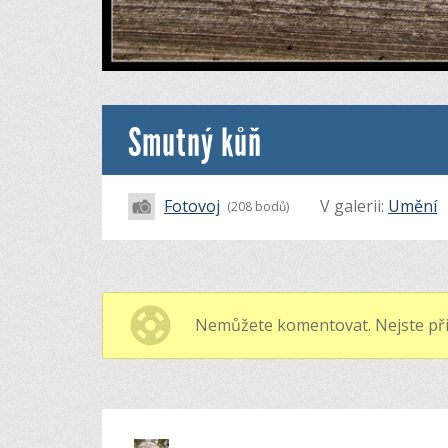
Smutný kůň
Fotovoj
V galerii:
Umění
(208 bodů)
Nemůžete komentovat. Nejste při