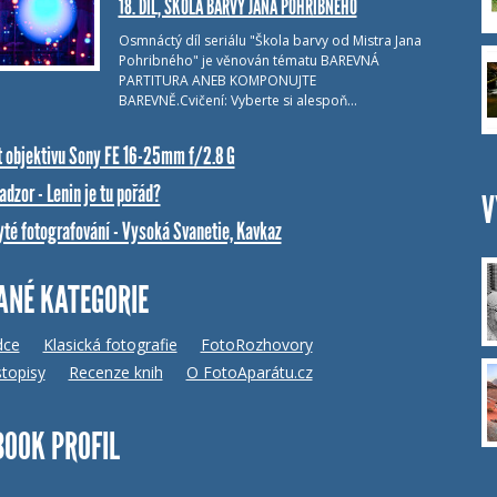
18. DÍL, ŠKOLA BARVY JANA POHRIBNÉHO
Osmnáctý díl seriálu "Škola barvy od Mistra Jana
Pohribného" je věnován tématu BAREVNÁ
PARTITURA ANEB KOMPONUJTE
BAREVNĚ.Cvičení: Vyberte si alespoň…
t objektivu Sony FE 16-25mm f/2.8 G
dzor - Lenin je tu pořád?
V
yté fotografování - Vysoká Svanetie, Kavkaz
ANÉ KATEGORIE
dce
Klasická fotografie
FotoRozhovory
topisy
Recenze knih
O FotoAparátu.cz
BOOK PROFIL