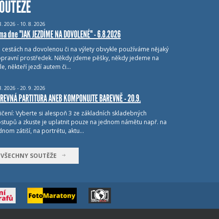
OUTĚŽE
8.
2026 - 10.
8.
2026
ma dne "JAK JEZDÍME NA DOVOLENÉ" - 6.8.2026
i cestách na dovolenou či na výlety obvykle používáme nějaký
pravní prostředek. Někdy jdeme pěšky, někdy jedeme na
le, někteří jezdí autem či…
8.
2026 - 20.
9.
2026
REVNÁ PARTITURA ANEB KOMPONUJTE BAREVNĚ - 20.9.
ičení: Vyberte si alespoň 3 ze základních skladebných
stupů a zkuste je uplatnit pouze na jednom námětu např. na
dnom zátiší, na portrétu, aktu…
VŠECHNY SOUTĚŽE