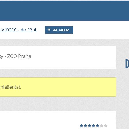
 v ZOO" - do 13.4.
44. místo
ky - ZOO Praha
D
hlášen(a).