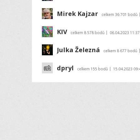
Mirek Kajzar
celkem
36 701 bodů
KIV
|
celkem
8 578 bodů
06.04.2023 11:37
Julka Železná
celkem
8 677 bodů
dpryl
|
celkem
155 bodů
15.04.2023 09: