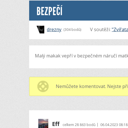
BEZPEČÍ
drezny
V soutěži:
"Zvířata
(304 bodů)
Malý makak vepří v bezpečném náručí mat
Nemůžete komentovat. Nejste při
Eff
|
celkem
28 863 bodů
06.04.2023 08:18