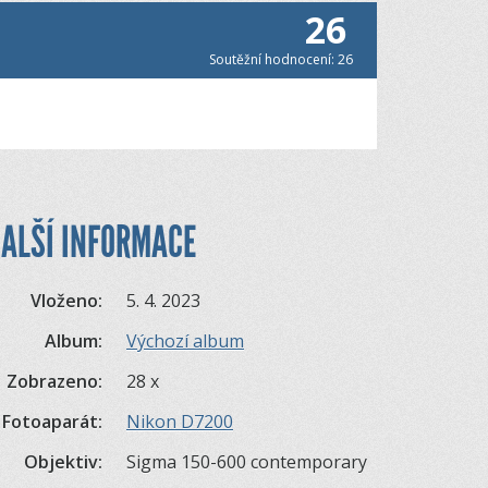
26
Soutěžní hodnocení: 26
ALŠÍ INFORMACE
Vloženo:
5. 4. 2023
Album:
Výchozí album
Zobrazeno:
28 x
Fotoaparát:
Nikon D7200
Objektiv:
Sigma 150-600 contemporary