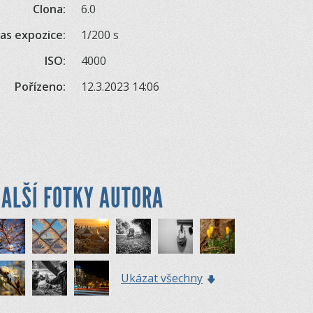
Clona:
6.0
as expozice:
1/200 s
ISO:
4000
Pořízeno:
12.3.2023 14:06
ALŠÍ FOTKY AUTORA
Ukázat všechny