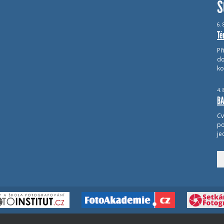
S
6.
Té
Př
do
ko
4.
BA
Cv
po
je