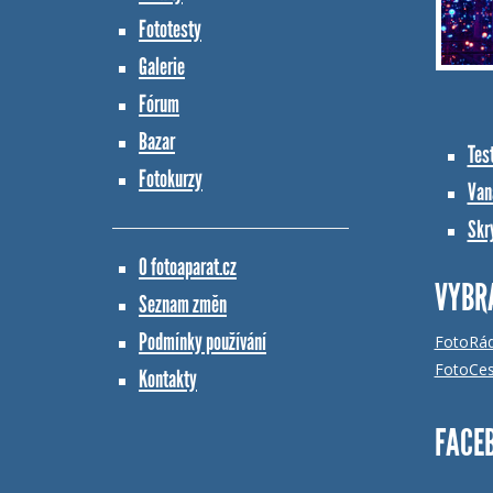
Fototesty
Galerie
Fórum
Bazar
Tes
Fotokurzy
Vana
Skr
O fotoaparat.cz
VYBR
Seznam změn
Podmínky používání
FotoRá
FotoCes
Kontakty
FACE