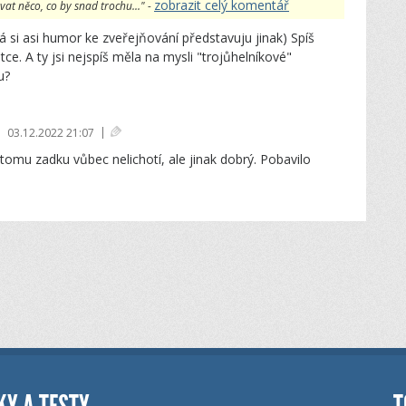
zobrazit celý komentář
vat něco, co by snad trochu..." -
á si asi humor ke zveřejňování představuju jinak) Spíš
tce. A ty jsi nejspíš měla na mysli "trojůhelníkové"
u?
|
|
03.12.2022 21:07
tomu zadku vůbec nelichotí, ale jinak dobrý. Pobavilo