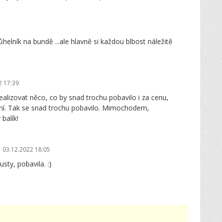
helník na bundě ...ale hlavně si každou blbost náležitě
2 17:39
ealizovat něco, co by snad trochu pobavilo i za cenu,
ění. Tak se snad trochu pobavilo. Mimochodem,
balík!
03.12.2022 18:05
sty, pobavila. :)