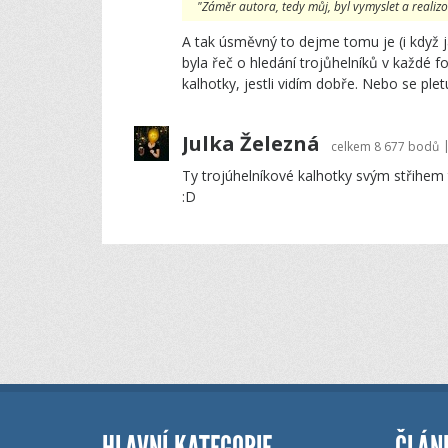
"Záměr autora, tedy můj, byl vymyslet a realizo
A tak úsměvný to dejme tomu je (i když j
byla řeč o hledání trojůhelníků v každé fo
kalhotky, jestli vidím dobře. Nebo se plet
Julka Železná
celkem
8 677 bodů
Ty trojúhelníkové kalhotky svým střihem 
:D