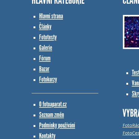
HLAVNÍ KATEGORIE
ČLÁN
Hlavní strana
Články
Fototesty
Galerie
Fórum
Bazar
Tes
Fotokurzy
Vana
Skr
O fotoaparat.cz
VYBR
Seznam změn
Podmínky používání
FotoRá
FotoCes
Kontakty