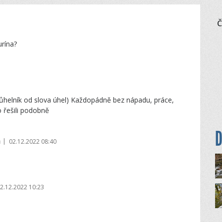
Č
urína?
rojůhelník od slova úhel) Každopádně bez nápadu, práce,
to řešili podobně
D
|
ů
02.12.2022 08:40
2.12.2022 10:23