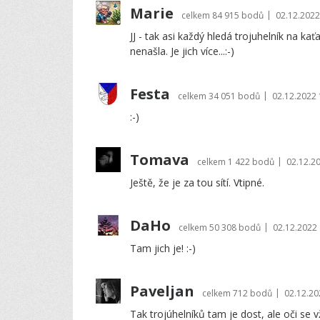
Marie
|
celkem
84 915 bodů
02.12.2022
JJ - tak asi každý hledá trojuhelník na kať
nenašla. Je jich více...:-)
Festa
|
celkem
34 051 bodů
02.12.2022 
:-)
Tomava
|
celkem
1 422 bodů
02.12.2
Ještě, že je za tou sítí. Vtipné.
DaHo
|
celkem
50 308 bodů
02.12.2022 
Tam jich je! :-)
Paveljan
|
celkem
712 bodů
02.12.20
Tak trojúhelníků tam je dost, ale oči se 