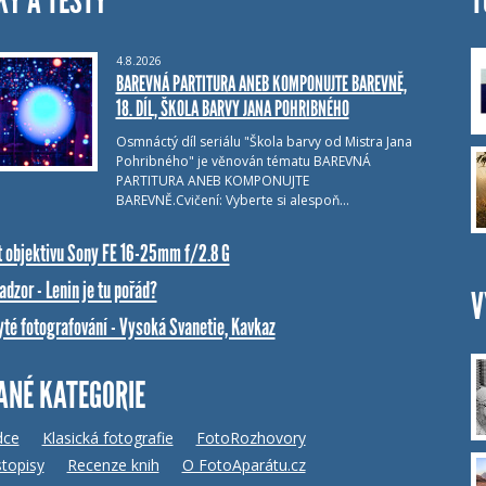
KY A TESTY
T
4.8.2026
BAREVNÁ PARTITURA ANEB KOMPONUJTE BAREVNĚ,
18. DÍL, ŠKOLA BARVY JANA POHRIBNÉHO
Osmnáctý díl seriálu "Škola barvy od Mistra Jana
Pohribného" je věnován tématu BAREVNÁ
PARTITURA ANEB KOMPONUJTE
BAREVNĚ.Cvičení: Vyberte si alespoň…
t objektivu Sony FE 16-25mm f/2.8 G
dzor - Lenin je tu pořád?
V
yté fotografování - Vysoká Svanetie, Kavkaz
ANÉ KATEGORIE
dce
Klasická fotografie
FotoRozhovory
topisy
Recenze knih
O FotoAparátu.cz