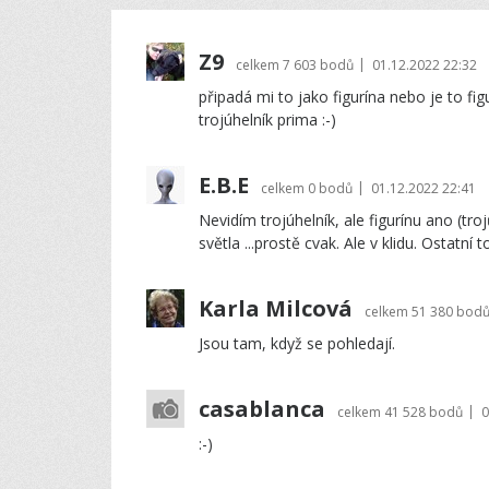
Z9
|
celkem
7 603 bodů
01.12.2022 22:32
připadá mi to jako figurína nebo je to fig
trojúhelník prima :-)
E.B.E
|
celkem
0 bodů
01.12.2022 22:41
Nevidím trojúhelník, ale figurínu ano (t
světla ...prostě cvak. Ale v klidu. Ostatní 
Karla Milcová
celkem
51 380 bod
Jsou tam, když se pohledají.
casablanca
|
celkem
41 528 bodů
0
:-)