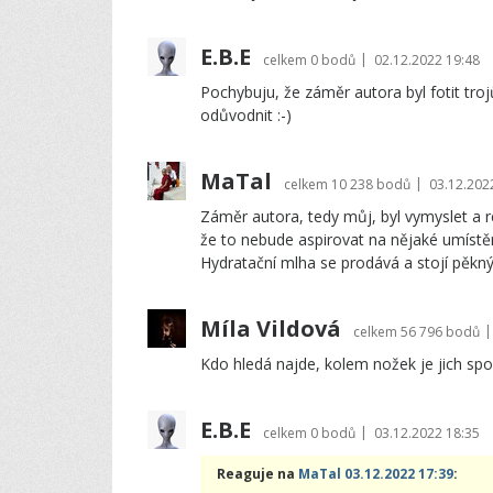
E.B.E
|
celkem
0 bodů
02.12.2022 19:48
Pochybuju, že záměr autora byl fotit trojů
odůvodnit :-)
MaTal
|
celkem
10 238 bodů
03.12.202
Záměr autora, tedy můj, byl vymyslet a r
že to nebude aspirovat na nějaké umíst
Hydratační mlha se prodává a stojí pěkný 
Míla Vildová
|
celkem
56 796 bodů
Kdo hledá najde, kolem nožek je jich spou
E.B.E
|
celkem
0 bodů
03.12.2022 18:35
Reaguje na
MaTal 03.12.2022 17:39
: