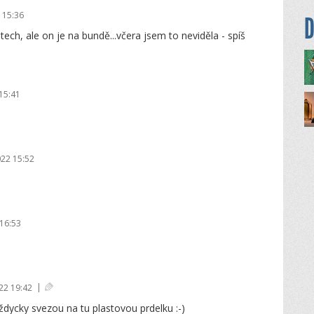
 15:36
D
atech, ale on je na bundě...včera jsem to neviděla - spíš
15:41
022 15:52
16:53
|
22 19:42
vždycky svezou na tu plastovou prdelku :-)