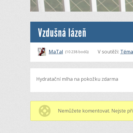
Vzdušná lázeň
MaTal
V soutěži:
Téma 
(10 238 bodů)
Hydratační mlha na pokožku zdarma
Nemůžete komentovat. Nejste při