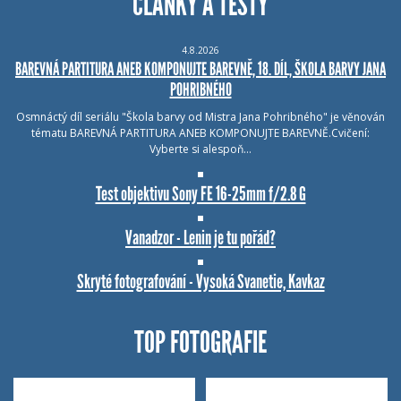
ČLÁNKY A TESTY
4.8.2026
BAREVNÁ PARTITURA ANEB KOMPONUJTE BAREVNĚ, 18. DÍL, ŠKOLA BARVY JANA
POHRIBNÉHO
Osmnáctý díl seriálu "Škola barvy od Mistra Jana Pohribného" je věnován
tématu BAREVNÁ PARTITURA ANEB KOMPONUJTE BAREVNĚ.Cvičení:
Vyberte si alespoň…
Test objektivu Sony FE 16-25mm f/2.8 G
Vanadzor - Lenin je tu pořád?
Skryté fotografování - Vysoká Svanetie, Kavkaz
TOP FOTOGRAFIE