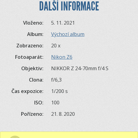
DALŠÍ INFORMACE
Vloženo:
5. 11. 2021
Album:
Výchozí album
Zobrazeno:
20 x
Fotoaparát:
Nikon Z6
Objektiv:
NIKKOR Z 24-70mm f/4 S
Clona:
f/6,3
Čas expozice:
1/200 s
ISO:
100
Pořízeno:
21. 8. 2020