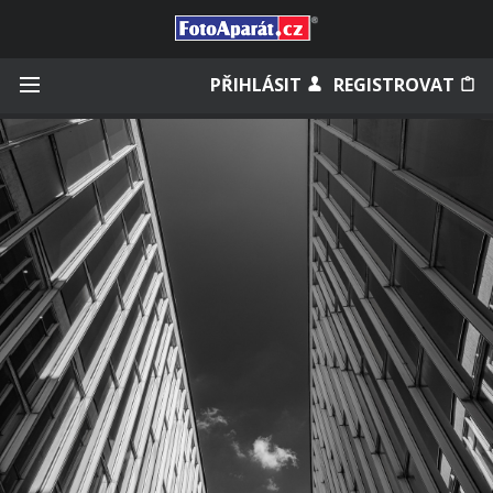
Přihlásit se
PŘIHLÁSIT
REGISTROVAT
Zapamatovat
Zapomněli jste heslo?
Měli jste účet na starém webu?