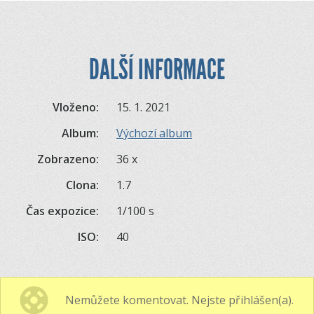
DALŠÍ INFORMACE
Vloženo:
15. 1. 2021
Album:
Výchozí album
Zobrazeno:
36 x
Clona:
1.7
Čas expozice:
1/100 s
ISO:
40
Nemůžete komentovat. Nejste přihlášen(a).