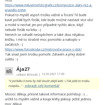
řezu.
https://www.milujemefotografii.cz/kompozice-zlaty-rez-a-
pravidlo-tretin
Pokud to myslíš aspoň trošku vážně a focení Tě bude
bavit pořídil bych foťák, kde bude možné nastavit více věcí
a mobil si nechat jen pro případné rychlo akce, když
nebude foťák na krku :-)
Nenech se odradit neúspěchem a také zkus nějakou
knížku. I mě to strašně moc pomohlo a nakoplo v
začátcích :-)
https://www.fotoskoda.cz/mistrovstvi-prace-s-dslr/
Tak snad jsem trošku pomohl. Zdravím a přeji dobré
světlo :-)
Ája27
13.03.2021 17:49
|
celkem
40 bodů
"V pořádku k tomu by měl sloužit zdejší web :-) Tak ještě to trošku
zobrazit celý komentář
rozepíšu..." -
Moooc děkuji, přesně takové informace potřebuji :-) ...
určitě to myslím vážně a koupi knihy plánuji. Ještě jednou
moc děkuji.