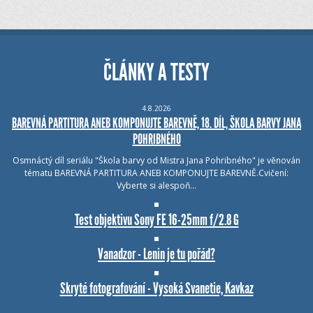
ČLÁNKY A TESTY
4.8.2026
BAREVNÁ PARTITURA ANEB KOMPONUJTE BAREVNĚ, 18. DÍL, ŠKOLA BARVY JANA
POHRIBNÉHO
Osmnáctý díl seriálu "Škola barvy od Mistra Jana Pohribného" je věnován
tématu BAREVNÁ PARTITURA ANEB KOMPONUJTE BAREVNĚ.Cvičení:
Vyberte si alespoň…
Test objektivu Sony FE 16-25mm f/2.8 G
Vanadzor - Lenin je tu pořád?
Skryté fotografování - Vysoká Svanetie, Kavkaz