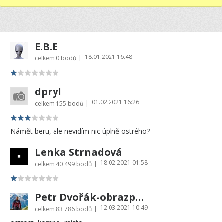
E.B.E
18.01.2021 16:48
|
celkem
0 bodů
dpryl
01.02.2021 16:26
|
celkem
155 bodů
Námět beru, ale nevidím nic úplně ostrého?
Lenka Strnadová
18.02.2021 01:58
|
celkem
40 499 bodů
Petr Dvořák-obrazprovas.cz
12.03.2021 10:49
|
celkem
83 786 bodů