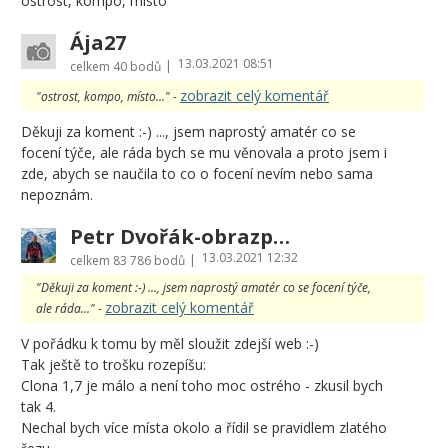
ostrost, kompo, místo
Ája27
13.03.2021 08:51
|
celkem
40 bodů
zobrazit celý komentář
"ostrost, kompo, místo..." -
Děkuji za koment :-) ..., jsem naprostý amatér co se
focení týče, ale ráda bych se mu věnovala a proto jsem i
zde, abych se naučila to co o focení nevím nebo sama
nepoznám.
Petr Dvořák-obrazprovas.cz
13.03.2021 12:32
|
celkem
83 786 bodů
"Děkuji za koment :-) ..., jsem naprostý amatér co se focení týče,
zobrazit celý komentář
ale ráda..." -
V pořádku k tomu by měl sloužit zdejší web :-)
Tak ještě to trošku rozepíšu:
Clona 1,7 je málo a není toho moc ostrého - zkusil bych
tak 4.
Nechal bych více místa okolo a řídil se pravidlem zlatého