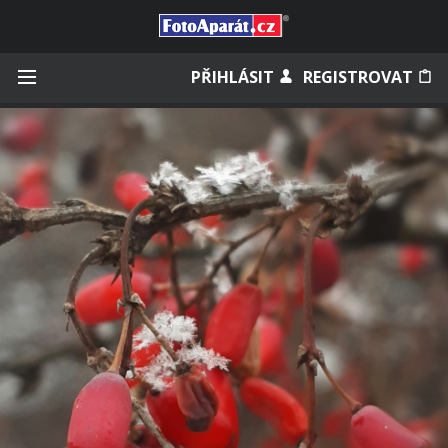
Přihlásit se
PŘIHLÁSIT
REGISTROVAT
Zapamatovat
Zapomněli jste heslo?
Měli jste účet na starém webu?