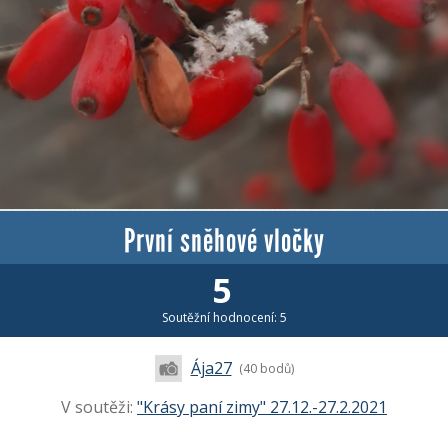
První sněhové vločky
5
Soutěžní hodnocení: 5
Ája27
(40 bodů)
V soutěži:
"Krásy paní zimy" 27.12.-27.2.2021