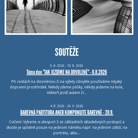
SOUTĚŽE
6.
8.
2026 - 10.
8.
2026
Téma dne "JAK JEZDÍME NA DOVOLENÉ" - 6.8.2026
Při cestách na dovolenou či na výlety obvykle používáme nějaký
dopravní prostředek. Někdy jdeme pěšky, někdy jedeme na kole,
někteří jezdí autem či…
4.
8.
2026 - 20.
9.
2026
BAREVNÁ PARTITURA ANEB KOMPONUJTE BAREVNĚ - 20.9.
Cvičení: Vyberte si alespoň 3 ze základních skladebných postupů a
zkuste je uplatnit pouze na jednom námětu např. na jednom zátiší, na
portrétu, aktu…