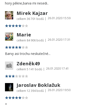
hory pěkne,barva mi nesedi..
Mirek Kajzar
26.01.2020 15:59
|
celkem
36 701 bodů
Marie
26.01.2020 17:31
|
celkem
84 906 bodů
Barvy asi trochu neskutečné...
Zdeněk49
26.01.2020 17:41
|
celkem
5 141 bodů
Jaroslav Boklažuk
26.01.2020 19:50
|
celkem
12 394 bodů
+