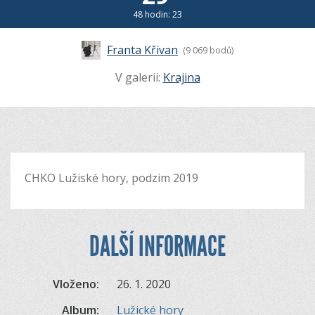
48 hodin: 23
Franta Křivan
(9 069 bodů)
V galerii:
Krajina
CHKO Lužiské hory, podzim 2019
DALŠÍ INFORMACE
Vloženo:
26. 1. 2020
Album:
Lužické hory