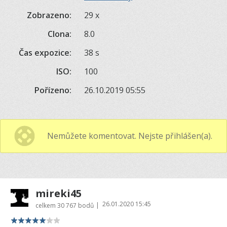
Zobrazeno:
29 x
Clona:
8.0
Čas expozice:
38 s
ISO:
100
Pořízeno:
26.10.2019 05:55
Nemůžete komentovat. Nejste přihlášen(a).
mireki45
26.01.2020 15:45
|
celkem
30 767 bodů