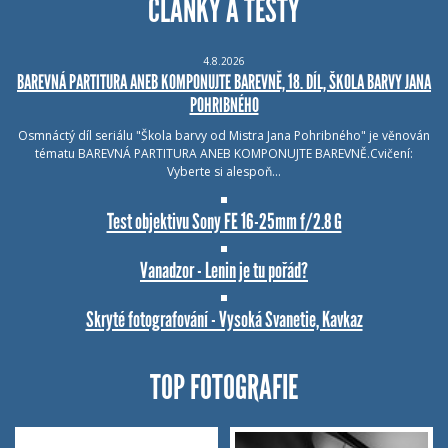
ČLÁNKY A TESTY
4.8.2026
BAREVNÁ PARTITURA ANEB KOMPONUJTE BAREVNĚ, 18. DÍL, ŠKOLA BARVY JANA
POHRIBNÉHO
Osmnáctý díl seriálu "Škola barvy od Mistra Jana Pohribného" je věnován
tématu BAREVNÁ PARTITURA ANEB KOMPONUJTE BAREVNĚ.Cvičení:
Vyberte si alespoň…
Test objektivu Sony FE 16-25mm f/2.8 G
Vanadzor - Lenin je tu pořád?
Skryté fotografování - Vysoká Svanetie, Kavkaz
TOP FOTOGRAFIE