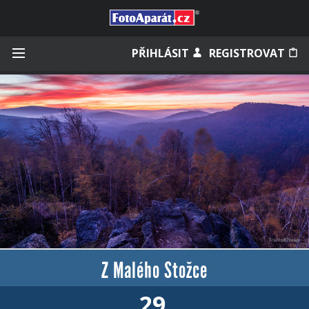
Přihlásit se
PŘIHLÁSIT
REGISTROVAT
Zapamatovat
Zapomněli jste heslo?
Měli jste účet na starém webu?
Z Malého Stožce
29