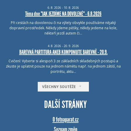
6.
8.
2026 - 10.
8.
2026
Téma dne "JAK JEZDÍME NA DOVOLENÉ" - 6.8.2026
Při cestách na dovolenou či na výlety obvykle používáme nějaký
dopravní prostředek. Někdy jdeme pěšky, někdy jedeme na kole,
někteří jezdí autem či…
4.
8.
2026 - 20.
9.
2026
BAREVNÁ PARTITURA ANEB KOMPONUJTE BAREVNĚ - 20.9.
Cvičení: Vyberte si alespoň 3 ze základních skladebných postupů a
zkuste je uplatnit pouze na jednom námětu např. na jednom zátiší, na
portrétu, aktu…
VŠECHNY SOUTĚŽE
DALŠÍ STRÁNKY
O fotoaparat.cz
Seznam změn