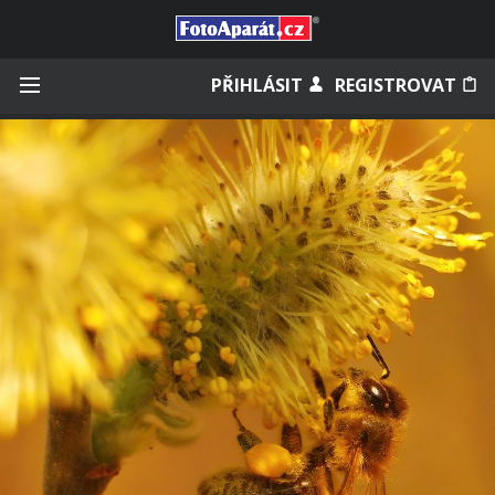
Přihlásit se
PŘIHLÁSIT
REGISTROVAT
Zapamatovat
Zapomněli jste heslo?
Měli jste účet na starém webu?