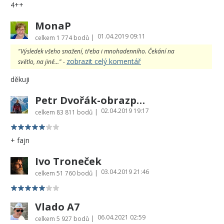
4++
MonaP
01.04.2019 09:11
|
celkem
1 774 bodů
"Výsledek všeho snažení, třeba i mnohadenního. Čekání na
zobrazit celý komentář
světlo, na jiné..." -
děkuji
Petr Dvořák-obrazprovas.cz
02.04.2019 19:17
|
celkem
83 811 bodů
+ fajn
Ivo Troneček
03.04.2019 21:46
|
celkem
51 760 bodů
Vlado A7
06.04.2021 02:59
|
celkem
5 927 bodů