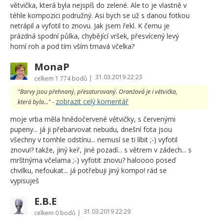
větvička, která byla nejspíš do zelené. Ale to je vlastně v
téhle kompozici podružný. Asi bych se už s danou fotkou
netrápil a vyfotil to znovu. Jak jsem řekl. K čemu je
prázdná spodní půlka, chybějící vršek, přesvícený levý
horní roh a pod tím vším tmavá včelka?
MonaP
31.03.2019 22:23
|
celkem
1 774 bodů
"Barvy jsou přehnaný, přesaturovaný. Oranžová je i větvička,
zobrazit celý komentář
která byla..." -
moje vrba měla hnědočervené větvičky, s červenými
pupeny... já ji přebarvovat nebudu, dnešní fota jsou
všechny v tomhle odstínu... nemusí se ti líbit ;-) vyfotil
znovu!? takže, jiný keř, jiné pozadí... s větrem v zádech... s
mrštnýma včelama ;-) vyfotit znovu? haloooo poseď
chvilku, nefoukat... já potřebuji jiný kompo! rád se
vypisuješ
E.B.E
31.03.2019 22:29
|
celkem
0 bodů