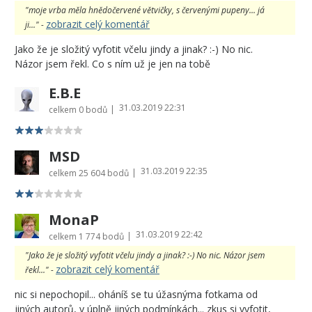
"moje vrba měla hnědočervené větvičky, s červenými pupeny... já
zobrazit celý komentář
ji..." -
Jako že je složitý vyfotit včelu jindy a jinak? :-) No nic.
Názor jsem řekl. Co s ním už je jen na tobě
E.B.E
31.03.2019 22:31
|
celkem
0 bodů
MSD
31.03.2019 22:35
|
celkem
25 604 bodů
MonaP
31.03.2019 22:42
|
celkem
1 774 bodů
"Jako že je složitý vyfotit včelu jindy a jinak? :-) No nic. Názor jsem
zobrazit celý komentář
řekl..." -
nic si nepochopil... oháníš se tu úžasnýma fotkama od
jiných autorů, v úplně jiných podmínkách... zkus si vyfotit,