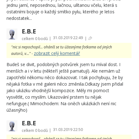
jednu jarní, neposednou, lačnou, ulítanou včelu, která s
ostatními bojuje o každý smítko pylu, kterého je letos
nedostatek...
E.B.E
31.03.2019 22:49
|
|
celkem
0 bodů
"nic si nepochopil... oháníš se tu úžasnýma fotkama od jiných
zobrazit celý komentář
autorů, v..." -
Budeš se divit, podobných potvůrek jsem tu míval dost. I
menších a i v letu (někteří ještě pamatují). Ale nemám už
zapotřebí někomu něco dokazovat. I tak pochybuju, že by
nějaká fotka v mé galerii něco změnila.Odkazy jsem přidal
jako ukázku vhodnější kompozice. Měly mi pomoct
vysvětlit, co myslím. Ukazování prstem tu nějak
nefunguje.( Mimochodem: Na oněch ukázkách není nic
úžasnýho)
E.B.E
31.03.2019 22:50
|
celkem
0 bodů
"nic si nepochopil... oháníš se tu úžasnýma fotkama od jiných