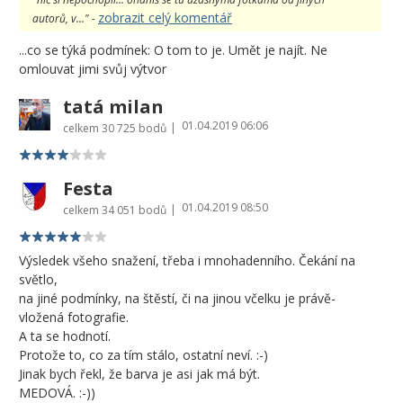
zobrazit celý komentář
autorů, v..." -
...co se týká podmínek: O tom to je. Umět je najít. Ne
omlouvat jimi svůj výtvor
tatá milan
01.04.2019 06:06
|
celkem
30 725 bodů
Festa
01.04.2019 08:50
|
celkem
34 051 bodů
Výsledek všeho snažení, třeba i mnohadenního. Čekání na
světlo,
na jiné podmínky, na štěstí, či na jinou včelku je právě-
vložená fotografie.
A ta se hodnotí.
Protože to, co za tím stálo, ostatní neví. :-)
Jinak bych řekl, že barva je asi jak má být.
MEDOVÁ. :-))