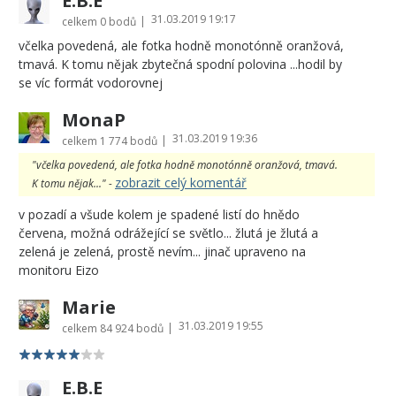
E.B.E
31.03.2019 19:17
|
celkem
0 bodů
včelka povedená, ale fotka hodně monotónně oranžová,
tmavá. K tomu nějak zbytečná spodní polovina ...hodil by
se víc formát vodorovnej
MonaP
31.03.2019 19:36
|
celkem
1 774 bodů
"včelka povedená, ale fotka hodně monotónně oranžová, tmavá.
zobrazit celý komentář
K tomu nějak..." -
v pozadí a všude kolem je spadené listí do hnědo
červena, možná odrážející se světlo... žlutá je žlutá a
zelená je zelená, prostě nevím... jinač upraveno na
monitoru Eizo
Marie
31.03.2019 19:55
|
celkem
84 924 bodů
E.B.E