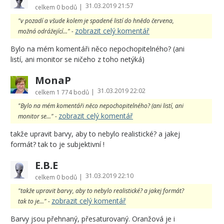
31.03.2019 21:57
|
celkem
0 bodů
"v pozadí a všude kolem je spadené listí do hnědo červena,
zobrazit celý komentář
možná odrážející..." -
Bylo na mém komentáři něco nepochopitelného? (ani
listí, ani monitor se ničeho z toho netýká)
MonaP
31.03.2019 22:02
|
celkem
1 774 bodů
"Bylo na mém komentáři něco nepochopitelného? (ani listí, ani
zobrazit celý komentář
monitor se..." -
takže upravit barvy, aby to nebylo realistické? a jakej
formát? tak to je subjektivní !
E.B.E
31.03.2019 22:10
|
celkem
0 bodů
"takže upravit barvy, aby to nebylo realistické? a jakej formát?
zobrazit celý komentář
tak to je..." -
Barvy jsou přehnaný, přesaturovaný. Oranžová je i