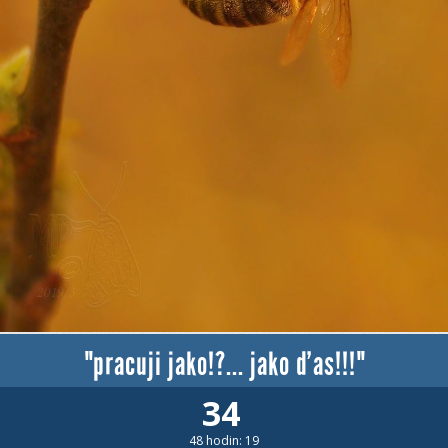
"pracuji jako!?... jako ďas!!!"
34
48 hodin: 19