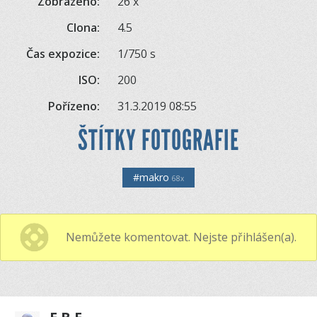
Zobrazeno:
26 x
Clona:
4.5
Čas expozice:
1/750 s
ISO:
200
Pořízeno:
31.3.2019 08:55
ŠTÍTKY FOTOGRAFIE
#makro
68x
Nemůžete komentovat. Nejste přihlášen(a).