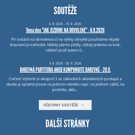
SOUTĚŽE
6.
8.
2026 - 10.
8.
2026
Téma dne "JAK JEZDÍME NA DOVOLENÉ" - 6.8.2026
Při cestách na dovolenou či na výlety obvykle používáme nějaký
dopravní prostředek. Někdy jdeme pěšky, někdy jedeme na kole,
někteří jezdí autem či…
4.
8.
2026 - 20.
9.
2026
BAREVNÁ PARTITURA ANEB KOMPONUJTE BAREVNĚ - 20.9.
Cvičení: Vyberte si alespoň 3 ze základních skladebných postupů a
zkuste je uplatnit pouze na jednom námětu např. na jednom zátiší, na
portrétu, aktu…
VŠECHNY SOUTĚŽE
DALŠÍ STRÁNKY