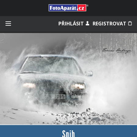
Přihlásit se
PŘIHLÁSIT
REGISTROVAT
Zapamatovat
Zapomněli jste heslo?
Měli jste účet na starém webu?
Snih