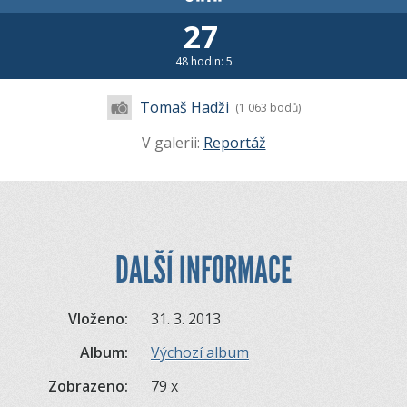
27
48 hodin: 5
Tomaš Hadži
(1 063 bodů)
V galerii:
Reportáž
DALŠÍ INFORMACE
Vloženo:
31. 3. 2013
Album:
Výchozí album
Zobrazeno:
79 x