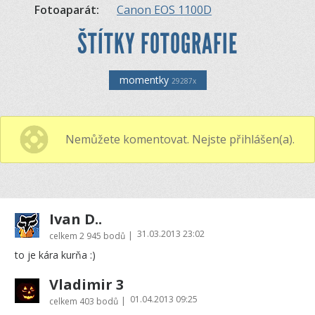
Fotoaparát:
Canon EOS 1100D
ŠTÍTKY FOTOGRAFIE
momentky
29287x
Nemůžete komentovat. Nejste přihlášen(a).
Ivan D..
31.03.2013 23:02
|
celkem
2 945 bodů
to je kára kurňa :)
Vladimir 3
01.04.2013 09:25
|
celkem
403 bodů