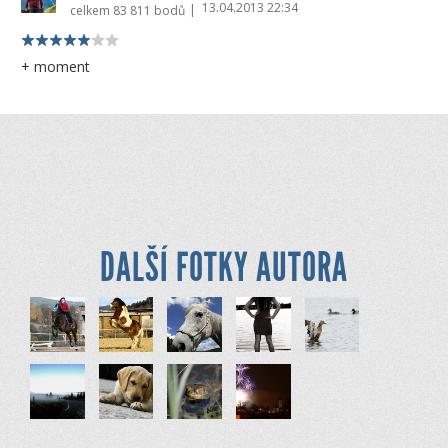
13.04.2013 22:34
|
celkem
83 811 bodů
+ moment
DALŠÍ FOTKY AUTORA