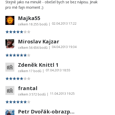
Stejně jako na minulé - obešel bych se bez nápisu. Jinak
pro mě fajn moment ;)
Majka55
02.04.2013 17:22
|
celkem
18 255 bodů
Miroslav Kajzar
04.04.2013 19:34
|
celkem
56 656 bodů
Zdeněk Knittl 1
07.04.2013 18:55
|
celkem
17 bodů
frantal
11.04.2013 19:25
|
celkem
3 572 bodů
Petr Dvořák-obrazprovas.cz