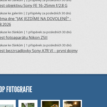
skuse ke článkům | 2 příspěvky za posledních 30 dnů
est objektivu Sony FE 16-25mm f/2.8 G
skuse ke galeriím | 2 příspěvky za posledních 30 dnů
éma dne "JAK JEZDÍME NA DOVOLENÉ" -
.8.2026
skuse ke článkům | 1 příspěvek za posledních 30 dnů
est fotoaparátu Nikon Z5II
skuse ke článkům | 1 příspěvek za posledních 30 dnů
est bezzrcadlovky Sony A7R VI - první dojmy
OP FOTOGRAFIE