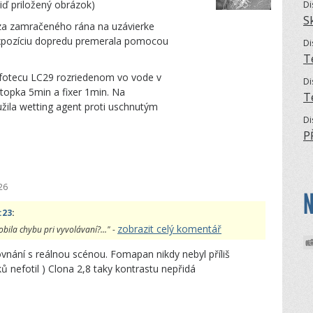
viď priložený obrázok)
Di
S
 za zamračeného rána na uzávierke
 expozíciu dopredu premerala pomocou
Di
T
lfotecu LC29 rozriedenom vo vode v
Di
opka 5min a fixer 1min. Na
T
ila wetting agent proti uschnutým
Di
P
!
26
:23
:
zobrazit celý komentář
obila chybu pri vyvolávaní?..." -
ovnání s reálnou scénou. Fomapan nikdy nebyl příliš
ků nefotil ) Clona 2,8 taky kontrastu nepřidá