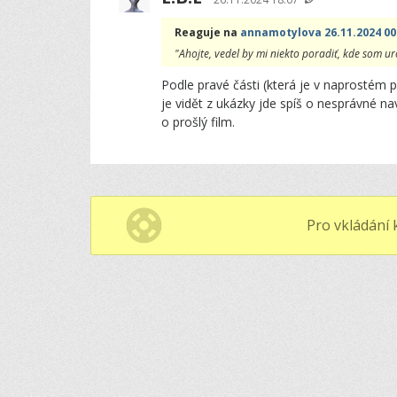
Reaguje na
annamotylova 26.11.2024 00
"Ahojte, vedel by mi niekto poradiť, kde som ur
Podle pravé části (která je v naprostém 
je vidět z ukázky jde spíš o nesprávné na
o prošlý film.
Pro vkládání 