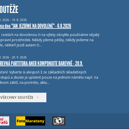
OUTĚŽE
8.
2026 - 10.
8.
2026
ma dne "JAK JEZDÍME NA DOVOLENÉ" - 6.8.2026
i cestách na dovolenou či na výlety obvykle používáme nějaký
pravní prostředek. Někdy jdeme pěšky, někdy jedeme na
le, někteří jezdí autem či…
8.
2026 - 20.
9.
2026
REVNÁ PARTITURA ANEB KOMPONUJTE BAREVNĚ - 20.9.
ičení: Vyberte si alespoň 3 ze základních skladebných
stupů a zkuste je uplatnit pouze na jednom námětu např. na
dnom zátiší, na portrétu, aktu…
VŠECHNY SOUTĚŽE