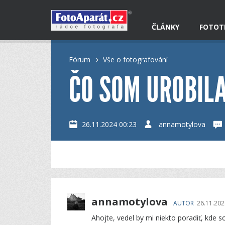
ČLÁNKY
FOTOT
Fórum
Vše o fotografování
ČO SOM UROBILA
26.11.2024 00:23
annamotylova
annamotylova
AUTOR
26.11.202
Ahojte, vedel by mi niekto poradiť, kde s