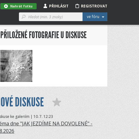
PŘIHLÁSIT
REGISTROVAT
Nahrát fotku
ve fóru
PŘILOŽENÉ FOTOGRAFIE U DISKUSE
OVÉ DISKUSE
skuse ke galeriím | 10.
7. 12:23
éma dne "JAK JEZDÍME NA DOVOLENÉ" -
.8.2026