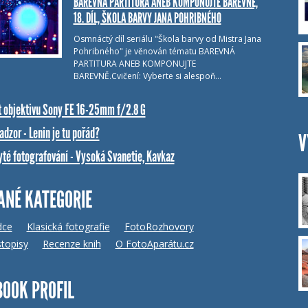
BAREVNÁ PARTITURA ANEB KOMPONUJTE BAREVNĚ,
18. DÍL, ŠKOLA BARVY JANA POHRIBNÉHO
Osmnáctý díl seriálu "Škola barvy od Mistra Jana
Pohribného" je věnován tématu BAREVNÁ
PARTITURA ANEB KOMPONUJTE
BAREVNĚ.Cvičení: Vyberte si alespoň…
t objektivu Sony FE 16-25mm f/2.8 G
dzor - Lenin je tu pořád?
V
yté fotografování - Vysoká Svanetie, Kavkaz
ANÉ KATEGORIE
dce
Klasická fotografie
FotoRozhovory
topisy
Recenze knih
O FotoAparátu.cz
BOOK PROFIL