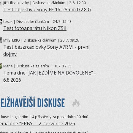
Jiří Hlisnikovský | Diskuse ke článkům | 2.
8. 12:30
Test objektivu Sony FE 16-25mm f/2.8 G
tosuk | Diskuse ke článkům | 24.
7. 15:43
Test fotoaparátu Nikon Z5II
MYSTERIO | Diskuse ke článkům | 20.
7. 09:26
Test bezzrcadlovky Sony A7R VI - první
dojmy
Marie | Diskuse ke galeriím | 10.
7. 12:35
Téma dne "JAK JEZDÍME NA DOVOLENÉ" -
6.8.2026
EJŽHAVĚJŠÍ DISKUSE
skuse ke galeriím | 4 příspěvky za posledních 30 dnů
éma dne "ERBY" - 2. července 2026