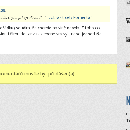
:23
:
zobrazit celý komentář
obila chybu pri vyvolávaní?..." -
pořádku) soudím, že chemie na vině nebyla. Z toho co
vinutí filmu do tanku ( slepené vrstvy), nebo jednoduše
komentářů musíte být přihlášen(a).
N
Di
T