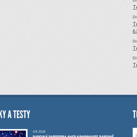
Di
T
Di
T
6
Di
T
Di
T
KY A TESTY
T
4.8.2026