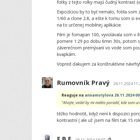
fotky z tejto rolky majú čudný kontrast (
Expozíciou by to byť nemalo, fotila som
1/60 a clone 2.8, a ešte k tomu som si
na to určenej mobilnej aplikácie.
Film je fomapan 100, vyvolávala som v I
pomere 1:29 po dobu 6min 30s, potom st
záverečnom premývaní vo vode som použ
kvapkám.
Vopred ďakujem za konštruktívne návrhy
Rumovník Pravý
26.11.2024 11:
Reaguje na
annamotylova 26.11.2024 00
"Ahojte, vedel by mi niekto poradiť, kde som ur
těžko hodnotit, když není k dispozici por
kontrastní ( ale už jsem na film tak 15 ro
E.B.E
26.11.2024 18:07