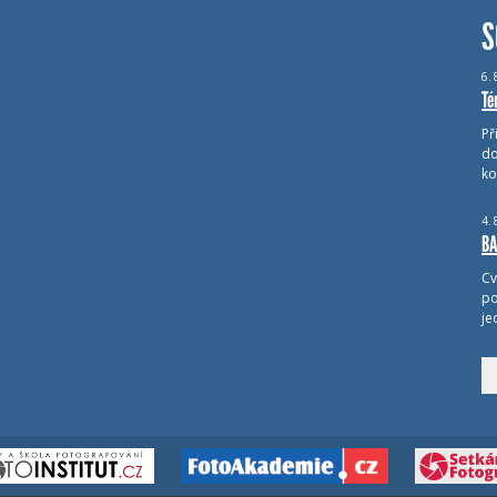
S
6.
Té
Př
do
ko
4.
BA
Cv
po
je