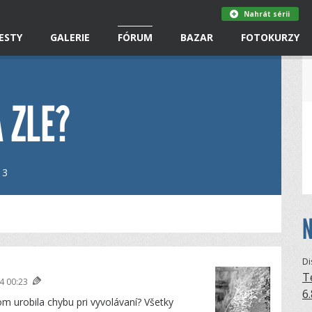
Nahrát sérii
ESTY
GALERIE
FÓRUM
BAZAR
FOTOKURZY
 ZLE?
3
N
Di
T
4 00:23
6
om urobila chybu pri vyvolávaní? Všetky