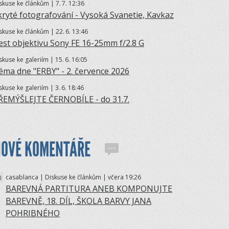
skuse ke článkům | 7.
7. 12:36
kryté fotografování - Vysoká Svanetie, Kavkaz
skuse ke článkům | 22.
6. 13:46
est objektivu Sony FE 16-25mm f/2.8 G
skuse ke galeriím | 15.
6. 16:05
éma dne "ERBY" - 2. července 2026
skuse ke galeriím | 3.
6. 18:46
ŘEMÝŠLEJTE ČERNOBÍLE - do 31.7.
NOVÉ KOMENTÁŘE
casablanca | Diskuse ke článkům | včera 19:26
BAREVNÁ PARTITURA ANEB KOMPONUJTE
BAREVNĚ, 18. DÍL, ŠKOLA BARVY JANA
POHRIBNÉHO