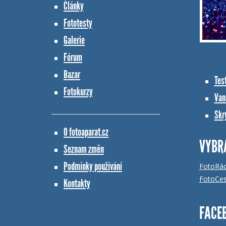
Články
Fototesty
Galerie
Fórum
Bazar
Tes
Fotokurzy
Vana
Skr
O fotoaparat.cz
VYBR
Seznam změn
Podmínky používání
FotoRá
FotoCes
Kontakty
FACE