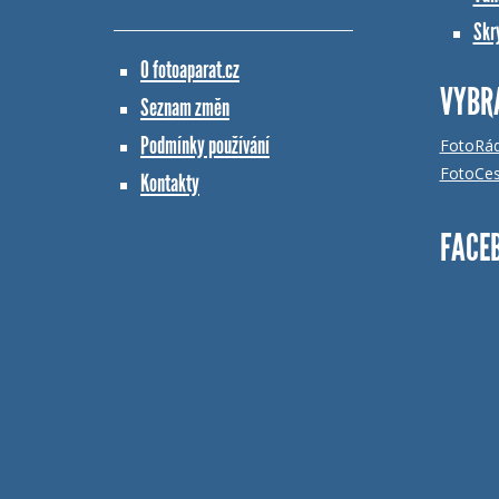
Skr
O fotoaparat.cz
VYBR
Seznam změn
Podmínky používání
FotoRá
FotoCes
Kontakty
FACE