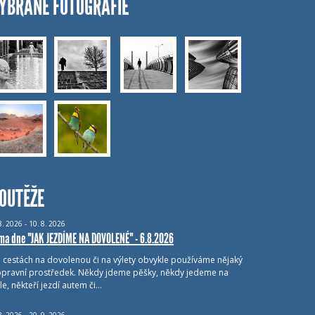
YBRANÉ FOTOGRAFIE
OUTĚŽE
8.
2026 - 10.
8.
2026
ma dne "JAK JEZDÍME NA DOVOLENÉ" - 6.8.2026
i cestách na dovolenou či na výlety obvykle používáme nějaký
pravní prostředek. Někdy jdeme pěšky, někdy jedeme na
le, někteří jezdí autem či…