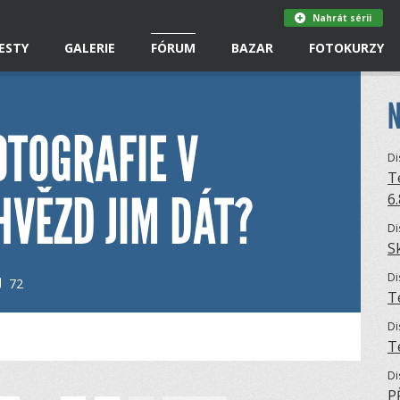
Nahrát sérii
ESTY
GALERIE
FÓRUM
BAZAR
FOTOKURZY
N
OTOGRAFIE V
Di
T
HVĚZD JIM DÁT?
6
Di
S
Di
72
T
Di
T
Di
P