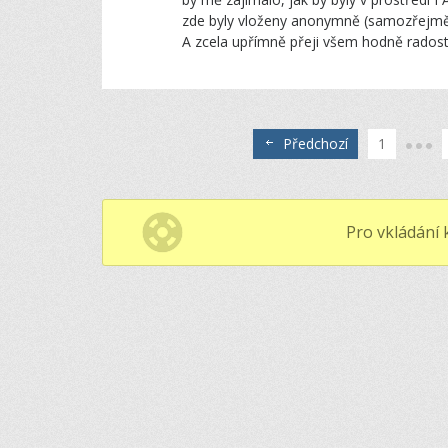
zde byly vloženy anonymně (samozřejmě t
A zcela upřímně přeji všem hodně radostí z
Předchozí
1
Pro vkládání 