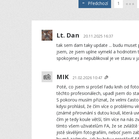
Předchozí
1
Lt. Dan
20.11.2025 16:37
tak sem dam taky update ... budu muset pri
jsem, ze jsem uplne vymekl a hodnotim 
spokojenej a nepublikoval je ve stavu v ja
MIK
21.02.2026 10:47
Poté, co jsem si prošel řadu knih od fot
těchto profesionálech, upadl jsem do st
S pokorou musím přiznat, že velmi často
kdysi prohlásil, že čím více o problému
(známé přirovnání s dutou koulí, která 
čím je tedy koule větší, tím více na nás
tímto všem uživatelům FA, že se zvláště
jistě skvělým fotografiím, neboť jsem za
by mě zajímalo, jak by byly v prostředí 