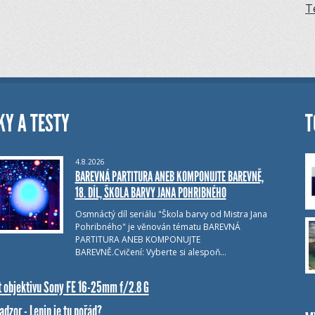
T
KY A TESTY
T
4.8.2026
BAREVNÁ PARTITURA ANEB KOMPONUJTE BAREVNĚ,
18. DÍL, ŠKOLA BARVY JANA POHRIBNÉHO
Osmnáctý díl seriálu "Škola barvy od Mistra Jana
Pohribného" je věnován tématu BAREVNÁ
PARTITURA ANEB KOMPONUJTE
BAREVNĚ.Cvičení: Vyberte si alespoň…
t objektivu Sony FE 16-25mm f/2.8 G
dzor - Lenin je tu pořád?