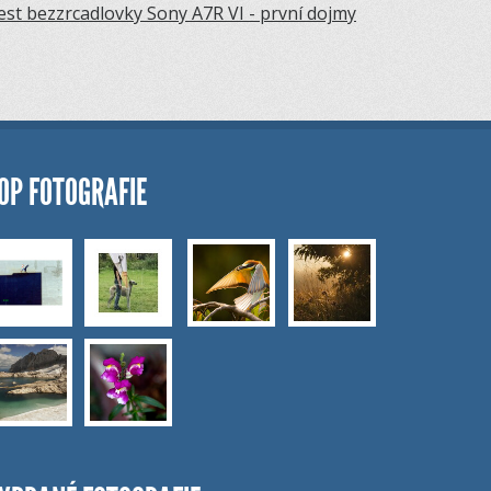
est bezzrcadlovky Sony A7R VI - první dojmy
OP FOTOGRAFIE