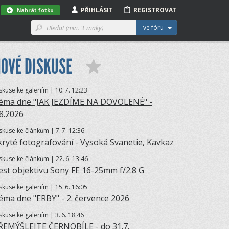
PŘIHLÁSIT
REGISTROVAT
Nahrát fotku
ve fóru
OVÉ DISKUSE
skuse ke galeriím | 10.
7. 12:23
éma dne "JAK JEZDÍME NA DOVOLENÉ" -
.8.2026
skuse ke článkům | 7.
7. 12:36
kryté fotografování - Vysoká Svanetie, Kavkaz
skuse ke článkům | 22.
6. 13:46
est objektivu Sony FE 16-25mm f/2.8 G
skuse ke galeriím | 15.
6. 16:05
éma dne "ERBY" - 2. července 2026
skuse ke galeriím | 3.
6. 18:46
ŘEMÝŠLEJTE ČERNOBÍLE - do 31.7.