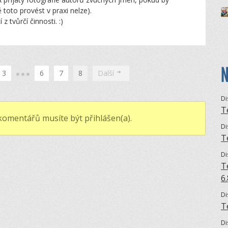
oto provést v praxi nelze).
 tvůrčí činnosti. :)
N
3
6
7
8
Další
Di
T
komentářů musíte být přihlášen(a).
Di
T
Di
T
6
Di
T
Di