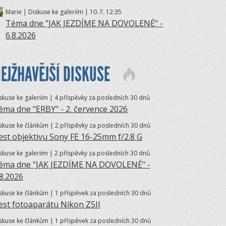
Marie | Diskuse ke galeriím | 10.
7. 12:35
Téma dne "JAK JEZDÍME NA DOVOLENÉ" -
6.8.2026
EJŽHAVĚJŠÍ DISKUSE
skuse ke galeriím | 4 příspěvky za posledních 30 dnů
éma dne "ERBY" - 2. července 2026
skuse ke článkům | 2 příspěvky za posledních 30 dnů
est objektivu Sony FE 16-25mm f/2.8 G
skuse ke galeriím | 2 příspěvky za posledních 30 dnů
éma dne "JAK JEZDÍME NA DOVOLENÉ" -
.8.2026
skuse ke článkům | 1 příspěvek za posledních 30 dnů
est fotoaparátu Nikon Z5II
skuse ke článkům | 1 příspěvek za posledních 30 dnů