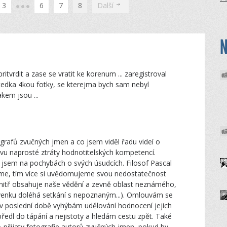
3
6
7
8
Další
tvrdit a zase se vratit ke korenum ... zaregistroval
tedka 4kou fotky, se kterejma bych sam nebyl
kem jsou ...
ografů zvučných jmen a co jsem viděl řadu videí o
avu naprosté ztráty hodnotitelských kompetencí.
 jsem na pochybách o svých úsudcích. Filosof Pascal
 víme, tím více si uvědomujeme svou nedostatečnost
uvnitř obsahuje naše vědění a zevně oblast neznámého,
 zvenku doléhá setkání s nepoznaným...). Omlouvám se
 v poslední době vyhýbám udělování hodnocení jejich
bředl do tápání a nejistoty a hledám cestu zpět. Také
FA přijaty fotografie autorů zvučných jmen, pokud by