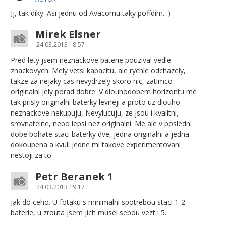
Jj, tak díky. Asi jednu od Avacomu taky pořídím. :)
Mirek Elsner
24.03.2013 18:57
Pred lety jsem neznackove baterie pouzival vedle
znackovych. Mely vetsi kapacitu, ale rychle odchazely,
takze za nejaky cas nevydrzely skoro nic, zatimco
originalni jely porad dobre. V dlouhodobem horizontu me
tak prisly originalni baterky levneji a proto uz dlouho
neznackove nekupuju, Nevylucuju, ze jsou i kvalitni,
srovnatelne, nebo lepsi nez originalni. Me ale v posledni
dobe bohate staci baterky dve, jedna originalni a jedna
dokoupena a kvuli jedne mi takove experimentovani
nestoji za to.
Petr Beranek 1
24.03.2013 19:17
Jak do ceho. U fotaku s minimalni spotrebou staci 1-2
baterie, u zrouta jsem jich musel sebou vezt i 5.