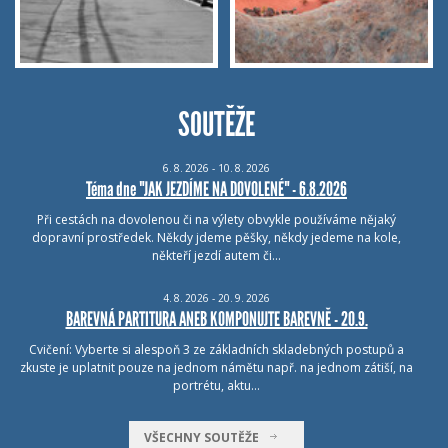
SOUTĚŽE
6.
8.
2026 - 10.
8.
2026
Téma dne "JAK JEZDÍME NA DOVOLENÉ" - 6.8.2026
Při cestách na dovolenou či na výlety obvykle používáme nějaký
dopravní prostředek. Někdy jdeme pěšky, někdy jedeme na kole,
někteří jezdí autem či…
4.
8.
2026 - 20.
9.
2026
BAREVNÁ PARTITURA ANEB KOMPONUJTE BAREVNĚ - 20.9.
Cvičení: Vyberte si alespoň 3 ze základních skladebných postupů a
zkuste je uplatnit pouze na jednom námětu např. na jednom zátiší, na
portrétu, aktu…
VŠECHNY SOUTĚŽE