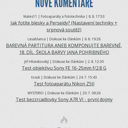
NOVÉ KOMENTÁŘE
Mates11 | Fotoaparáty a fototechnika | 8.
8. 17:53
Jak fotíte blesky a Perseidy? (Nastavení techniky +
srpnová soutěž)
casablanca | Diskuse ke článkům | 6.
8. 19:26
BAREVNÁ PARTITURA ANEB KOMPONUJTE BAREVNĚ,
18. DÍL, ŠKOLA BARVY JANA POHRIBNÉHO
Jiří Hlisnikovský | Diskuse ke článkům | 2.
8. 12:30
Test objektivu Sony FE 16-25mm f/2.8 G
tosuk | Diskuse ke článkům | 24.
7. 15:43
Test fotoaparátu Nikon Z5II
MYSTERIO | Diskuse ke článkům | 20.
7. 09:26
Test bezzrcadlovky Sony A7R VI - první dojmy