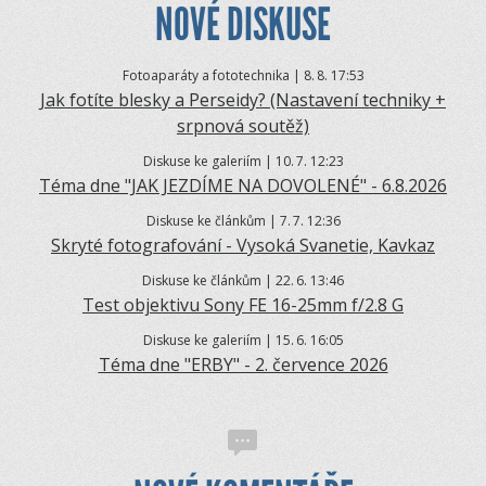
NOVÉ DISKUSE
Fotoaparáty a fototechnika | 8.
8. 17:53
Jak fotíte blesky a Perseidy? (Nastavení techniky +
srpnová soutěž)
Diskuse ke galeriím | 10.
7. 12:23
Téma dne "JAK JEZDÍME NA DOVOLENÉ" - 6.8.2026
Diskuse ke článkům | 7.
7. 12:36
Skryté fotografování - Vysoká Svanetie, Kavkaz
Diskuse ke článkům | 22.
6. 13:46
Test objektivu Sony FE 16-25mm f/2.8 G
Diskuse ke galeriím | 15.
6. 16:05
Téma dne "ERBY" - 2. července 2026