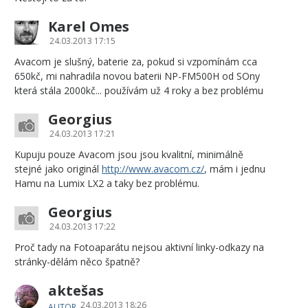
Karel Omes
24.03.2013 17:15
Avacom je slušný, baterie za, pokud si vzpomínám cca
650kč, mi nahradila novou baterii NP-FM500H od SOny
která stála 2000kč... používám už 4 roky a bez problému
Georgius
24.03.2013 17:21
Kupuju pouze Avacom jsou jsou kvalitní, minimálně
stejné jako originál
http://www.avacom.cz/
, mám i jednu
Hamu na Lumix LX2 a taky bez problému.
Georgius
24.03.2013 17:22
Proč tady na Fotoaparátu nejsou aktivní linky-odkazy na
stránky-dělám něco špatně?
aktešas
24.03.2013 18:26
AUTOR