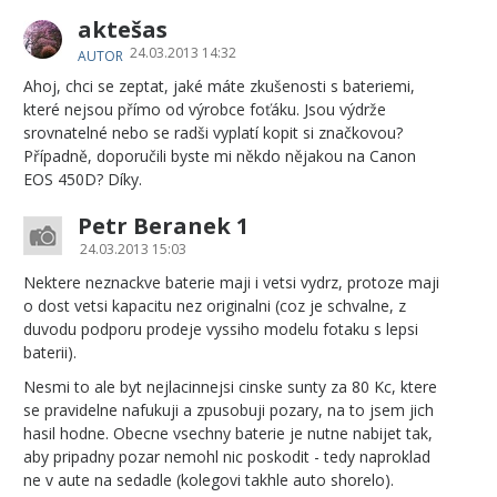
aktešas
24.03.2013 14:32
AUTOR
Ahoj, chci se zeptat, jaké máte zkušenosti s bateriemi,
které nejsou přímo od výrobce foťáku. Jsou výdrže
srovnatelné nebo se radši vyplatí kopit si značkovou?
Případně, doporučili byste mi někdo nějakou na Canon
EOS 450D? Díky.
Petr Beranek 1
24.03.2013 15:03
Nektere neznackve baterie maji i vetsi vydrz, protoze maji
o dost vetsi kapacitu nez originalni (coz je schvalne, z
duvodu podporu prodeje vyssiho modelu fotaku s lepsi
baterii).
Nesmi to ale byt nejlacinnejsi cinske sunty za 80 Kc, ktere
se pravidelne nafukuji a zpusobuji pozary, na to jsem jich
hasil hodne. Obecne vsechny baterie je nutne nabijet tak,
aby pripadny pozar nemohl nic poskodit - tedy naproklad
ne v aute na sedadle (kolegovi takhle auto shorelo).