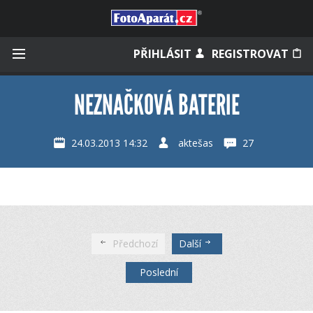
Přihlásit se
PŘIHLÁSIT
REGISTROVAT
NEZNAČKOVÁ BATERIE
Zapamatovat
24.03.2013 14:32
aktešas
27
Zapomněli jste heslo?
Měli jste účet na starém webu?
Předchozí
Další
Poslední