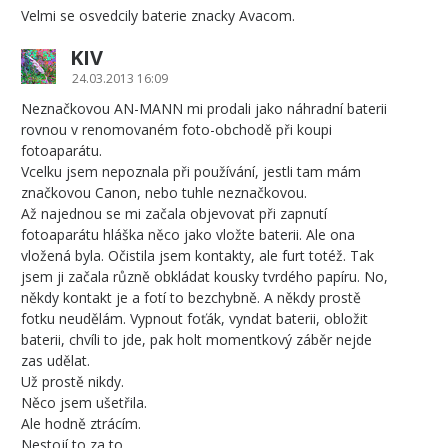
Velmi se osvedcily baterie znacky Avacom.
KIV
24.03.2013 16:09
Neznačkovou AN-MANN mi prodali jako náhradní baterii
rovnou v renomovaném foto-obchodě při koupi
fotoaparátu.
Vcelku jsem nepoznala při používání, jestli tam mám
značkovou Canon, nebo tuhle neznačkovou.
Až najednou se mi začala objevovat při zapnutí
fotoaparátu hláška něco jako vložte baterii. Ale ona
vložená byla. Očistila jsem kontakty, ale furt totéž. Tak
jsem ji začala různě obkládat kousky tvrdého papíru. No,
někdy kontakt je a fotí to bezchybně. A někdy prostě
fotku neudělám. Vypnout foťák, vyndat baterii, obložit
baterii, chvíli to jde, pak holt momentkový záběr nejde
zas udělat.
Už prostě nikdy.
Něco jsem ušetřila.
Ale hodně ztrácím.
Nestojí to za to.