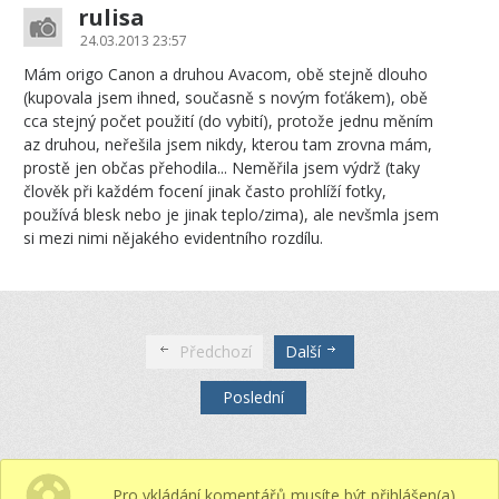
rulisa
24.03.2013 23:57
Mám origo Canon a druhou Avacom, obě stejně dlouho
(kupovala jsem ihned, současně s novým foťákem), obě
cca stejný počet použití (do vybití), protože jednu měním
az druhou, neřešila jsem nikdy, kterou tam zrovna mám,
prostě jen občas přehodila... Neměřila jsem výdrž (taky
člověk při každém focení jinak často prohlíží fotky,
používá blesk nebo je jinak teplo/zima), ale nevšmla jsem
si mezi nimi nějakého evidentního rozdílu.
Předchozí
Další
Poslední
Pro vkládání komentářů musíte být přihlášen(a).