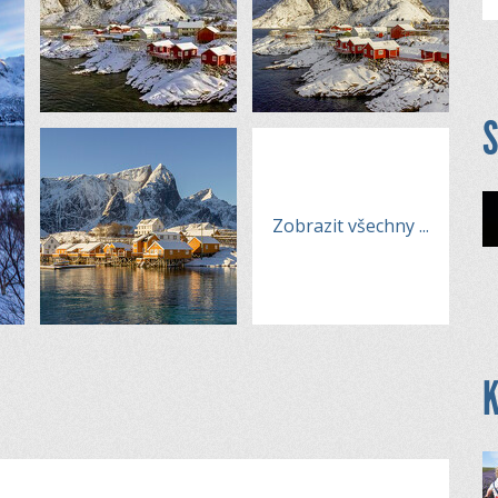
S
Zobrazit všechny
...
K