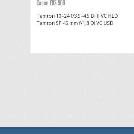
Canon EOS 90D
Tamron 10–24 f/3.5–4.5 Di II VC HLD
Tamron SP 45 mm f/1,8 Di VC USD