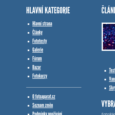
HLAVNÍ KATEGORIE
ČLÁN
Hlavní strana
Články
Fototesty
Galerie
Fórum
Bazar
Tes
Fotokurzy
Vana
Skr
O fotoaparat.cz
VYBR
Seznam změn
Podmínky používání
FotoRá