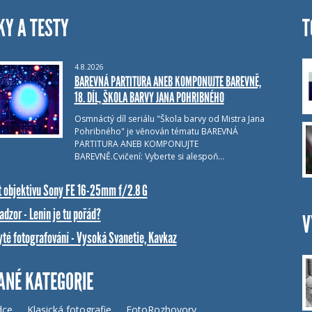
KY A TESTY
T
4.8.2026
BAREVNÁ PARTITURA ANEB KOMPONUJTE BAREVNĚ,
18. DÍL, ŠKOLA BARVY JANA POHRIBNÉHO
Osmnáctý díl seriálu "Škola barvy od Mistra Jana
Pohribného" je věnován tématu BAREVNÁ
PARTITURA ANEB KOMPONUJTE
BAREVNĚ.Cvičení: Vyberte si alespoň…
t objektivu Sony FE 16-25mm f/2.8 G
dzor - Lenin je tu pořád?
V
yté fotografování - Vysoká Svanetie, Kavkaz
ANÉ KATEGORIE
dce
Klasická fotografie
FotoRozhovory