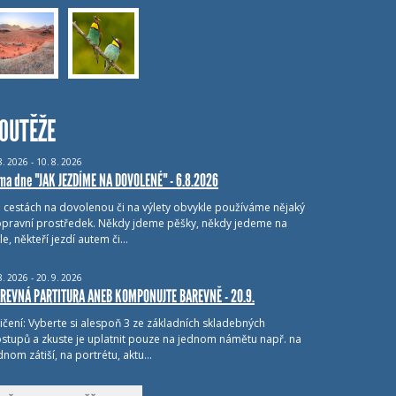
OUTĚŽE
8.
2026 - 10.
8.
2026
ma dne "JAK JEZDÍME NA DOVOLENÉ" - 6.8.2026
i cestách na dovolenou či na výlety obvykle používáme nějaký
pravní prostředek. Někdy jdeme pěšky, někdy jedeme na
le, někteří jezdí autem či…
8.
2026 - 20.
9.
2026
REVNÁ PARTITURA ANEB KOMPONUJTE BAREVNĚ - 20.9.
ičení: Vyberte si alespoň 3 ze základních skladebných
stupů a zkuste je uplatnit pouze na jednom námětu např. na
dnom zátiší, na portrétu, aktu…