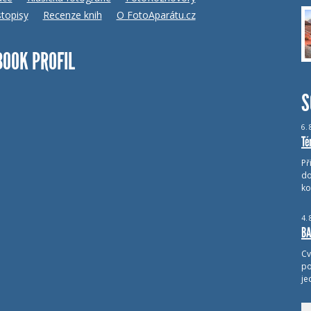
topisy
Recenze knih
O FotoAparátu.cz
BOOK PROFIL
S
6.
Té
Př
do
ko
4.
BA
Cv
po
je