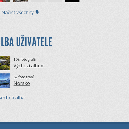
Načíst všechny
LBA UŽIVATELE
108 fotografií
Výchozí album
62 fotografií
Norsko
echna alba ...