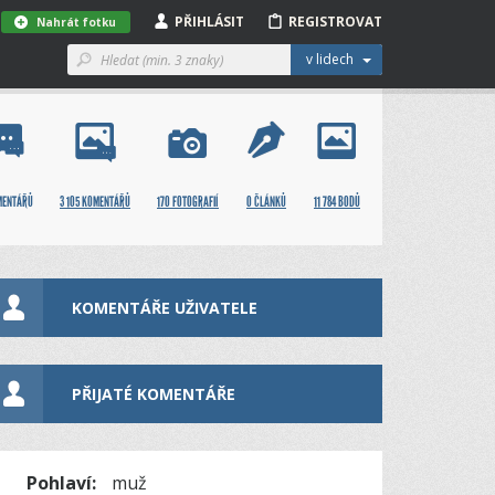
PŘIHLÁSIT
REGISTROVAT
Nahrát fotku
v lidech
MENTÁŘŮ
3 105 KOMENTÁŘŮ
170 FOTOGRAFIÍ
0 ČLÁNKŮ
11 784 BODŮ
KOMENTÁŘE UŽIVATELE
PŘIJATÉ KOMENTÁŘE
Pohlaví:
muž