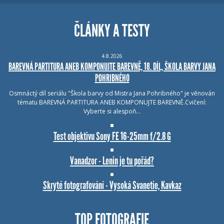
ČLÁNKY A TESTY
4.8.2026
BAREVNÁ PARTITURA ANEB KOMPONUJTE BAREVNĚ, 18. DÍL, ŠKOLA BARVY JANA
POHRIBNÉHO
Osmnáctý díl seriálu "Škola barvy od Mistra Jana Pohribného" je věnován
tématu BAREVNÁ PARTITURA ANEB KOMPONUJTE BAREVNĚ.Cvičení:
Vyberte si alespoň…
Test objektivu Sony FE 16-25mm f/2.8 G
Vanadzor - Lenin je tu pořád?
Skryté fotografování - Vysoká Svanetie, Kavkaz
TOP FOTOGRAFIE