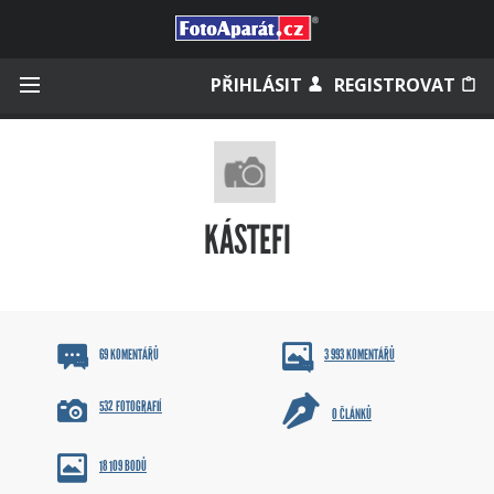
Přihlásit se
PŘIHLÁSIT
REGISTROVAT
Zapamatovat
KÁSTEFI
Zapomněli jste heslo?
Měli jste účet na starém webu?
69 KOMENTÁŘŮ
3 993 KOMENTÁŘŮ
532 FOTOGRAFIÍ
0 ČLÁNKŮ
18 109 BODŮ