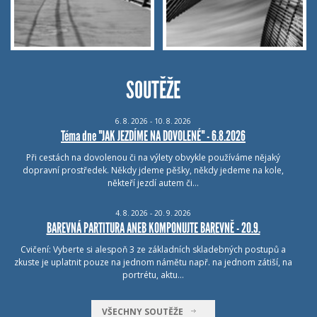
SOUTĚŽE
6.
8.
2026 - 10.
8.
2026
Téma dne "JAK JEZDÍME NA DOVOLENÉ" - 6.8.2026
Při cestách na dovolenou či na výlety obvykle používáme nějaký
dopravní prostředek. Někdy jdeme pěšky, někdy jedeme na kole,
někteří jezdí autem či…
4.
8.
2026 - 20.
9.
2026
BAREVNÁ PARTITURA ANEB KOMPONUJTE BAREVNĚ - 20.9.
Cvičení: Vyberte si alespoň 3 ze základních skladebných postupů a
zkuste je uplatnit pouze na jednom námětu např. na jednom zátiší, na
portrétu, aktu…
VŠECHNY SOUTĚŽE