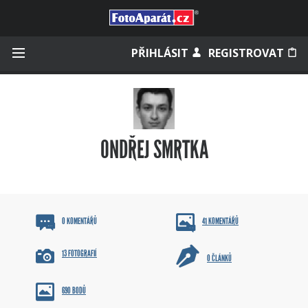
Přihlásit se
PŘIHLÁSIT
REGISTROVAT
Zapamatovat
ONDŘEJ SMRTKA
Zapomněli jste heslo?
Měli jste účet na starém webu?
0 KOMENTÁŘŮ
41 KOMENTÁŘŮ
13 FOTOGRAFIÍ
0 ČLÁNKŮ
690 BODŮ