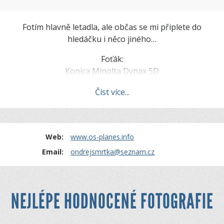
Fotím hlavně letadla, ale občas se mi připlete do
hledáčku i něco jiného…
Foťák:
Konica Minolta Dynax 5D
Objektivy:
Číst více...
KM AF DT 18–70mm f/3.5–5.6 (D)
Sigma 70–300mm f/4–5.6 DG MACRO
Web:
www.os-planes.info
Email:
ondrejsmrtka@seznam.cz
NEJLÉPE HODNOCENÉ FOTOGRAFIE