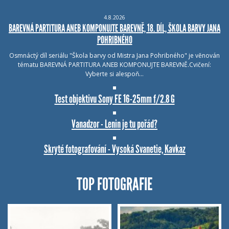
4.8.2026
BAREVNÁ PARTITURA ANEB KOMPONUJTE BAREVNĚ, 18. DÍL, ŠKOLA BARVY JANA
POHRIBNÉHO
Osmnáctý díl seriálu "Škola barvy od Mistra Jana Pohribného" je věnován
tématu BAREVNÁ PARTITURA ANEB KOMPONUJTE BAREVNĚ.Cvičení:
Vyberte si alespoň…
Test objektivu Sony FE 16-25mm f/2.8 G
Vanadzor - Lenin je tu pořád?
Skryté fotografování - Vysoká Svanetie, Kavkaz
TOP FOTOGRAFIE