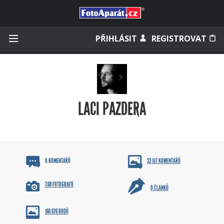
Přihlásit se
PŘIHLÁSIT
REGISTROVAT
Zapamatovat
LACI PAZDERA
Zapomněli jste heslo?
Měli jste účet na starém webu?
0 KOMENTÁŘŮ
33 517 KOMENTÁŘŮ
268 FOTOGRAFIÍ
0 ČLÁNKŮ
166 676 BODŮ