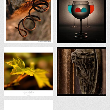
AF-S DX Nikkor 18–105mm f/3.5–5.6 G ED VR
AF-S DX Nikkor 18–55mm f/3.5–5.6 G
AF-S DX Nikkor 55–200mm f/4–5,6 G
Sigma 105mm f/2,8 DG Macro EX
Nikon SB 600
Sigma makroblesk EM-140DG