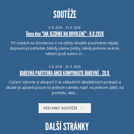
SOUTĚŽE
6.
8.
2026 - 10.
8.
2026
Téma dne "JAK JEZDÍME NA DOVOLENÉ" - 6.8.2026
Při cestách na dovolenou či na výlety obvykle používáme nějaký
dopravní prostředek. Někdy jdeme pěšky, někdy jedeme na kole,
někteří jezdí autem či…
4.
8.
2026 - 20.
9.
2026
BAREVNÁ PARTITURA ANEB KOMPONUJTE BAREVNĚ - 20.9.
Cvičení: Vyberte si alespoň 3 ze základních skladebných postupů a
zkuste je uplatnit pouze na jednom námětu např. na jednom zátiší, na
portrétu, aktu…
VŠECHNY SOUTĚŽE
DALŠÍ STRÁNKY