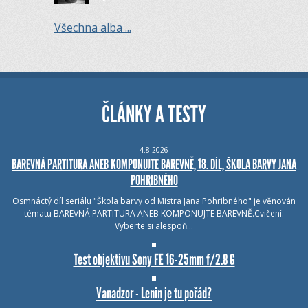
Všechna alba ...
ČLÁNKY A TESTY
4.8.2026
BAREVNÁ PARTITURA ANEB KOMPONUJTE BAREVNĚ, 18. DÍL, ŠKOLA BARVY JANA
POHRIBNÉHO
Osmnáctý díl seriálu "Škola barvy od Mistra Jana Pohribného" je věnován
tématu BAREVNÁ PARTITURA ANEB KOMPONUJTE BAREVNĚ.Cvičení:
Vyberte si alespoň…
Test objektivu Sony FE 16-25mm f/2.8 G
Vanadzor - Lenin je tu pořád?