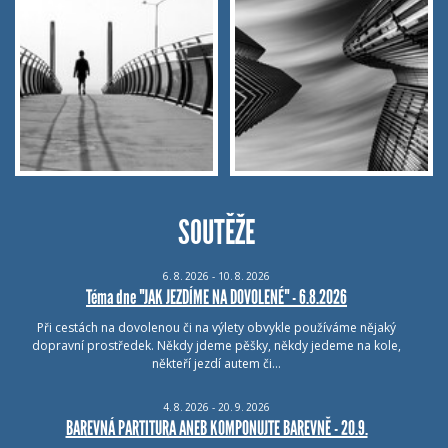
SOUTĚŽE
6.
8.
2026 - 10.
8.
2026
Téma dne "JAK JEZDÍME NA DOVOLENÉ" - 6.8.2026
Při cestách na dovolenou či na výlety obvykle používáme nějaký
dopravní prostředek. Někdy jdeme pěšky, někdy jedeme na kole,
někteří jezdí autem či…
4.
8.
2026 - 20.
9.
2026
BAREVNÁ PARTITURA ANEB KOMPONUJTE BAREVNĚ - 20.9.