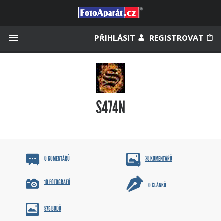
Přihlásit se
PŘIHLÁSIT
REGISTROVAT
Zapamatovat
S474N
Zapomněli jste heslo?
Měli jste účet na starém webu?
0 KOMENTÁŘŮ
28 KOMENTÁŘŮ
10 FOTOGRAFIÍ
0 ČLÁNKŮ
975 BODŮ