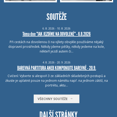
SOUTĚŽE
6.
8.
2026 - 10.
8.
2026
Téma dne "JAK JEZDÍME NA DOVOLENÉ" - 6.8.2026
Při cestách na dovolenou či na výlety obvykle používáme nějaký
dopravní prostředek. Někdy jdeme pěšky, někdy jedeme na kole,
někteří jezdí autem či…
4.
8.
2026 - 20.
9.
2026
BAREVNÁ PARTITURA ANEB KOMPONUJTE BAREVNĚ - 20.9.
Cvičení: Vyberte si alespoň 3 ze základních skladebných postupů a
zkuste je uplatnit pouze na jednom námětu např. na jednom zátiší, na
portrétu, aktu…
VŠECHNY SOUTĚŽE
DALŠÍ STRÁNKY