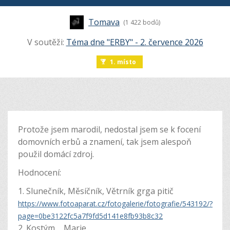
Tomava
(1 422 bodů)
V soutěži:
Téma dne "ERBY" - 2. července 2026
1. místo
Protože jsem marodil, nedostal jsem se k focení
domovních erbů a znamení, tak jsem alespoň
použil domácí zdroj.
Hodnocení:
1. Slunečník, Měsíčník, Větrník grga pitič
https://www.fotoaparat.cz/fotogalerie/fotografie/543192/?
page=0be3122fc5a7f9fd5d141e8fb93b8c32
2. Kostým ... Marie