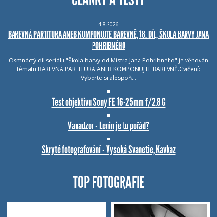
4.8.2026
BAREVNÁ PARTITURA ANEB KOMPONUJTE BAREVNĚ, 18. DÍL, ŠKOLA BARVY JANA
POHRIBNÉHO
Osmnáctý díl seriálu "Škola barvy od Mistra Jana Pohribného" je věnován
tématu BAREVNÁ PARTITURA ANEB KOMPONUJTE BAREVNĚ.Cvičení:
Vyberte si alespoň…
Test objektivu Sony FE 16-25mm f/2.8 G
Vanadzor - Lenin je tu pořád?
Skryté fotografování - Vysoká Svanetie, Kavkaz
TOP FOTOGRAFIE