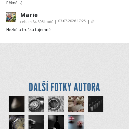
Pěkné :-)
Marie
03.07.2026 17:25
|
|
celkem
84 896 bodů
Hezké a trošku tajemné.
DALŠÍ FOTKY AUTORA