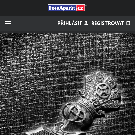
Přihlásit se
PŘIHLÁSIT
REGISTROVAT
Zapamatovat
Zapomněli jste heslo?
Měli jste účet na starém webu?