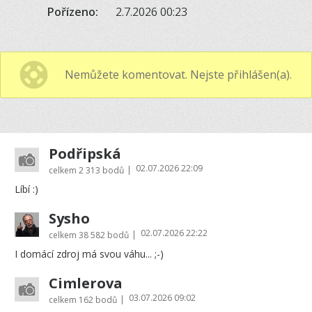
Pořízeno:
2.7.2026 00:23
Nemůžete komentovat. Nejste přihlášen(a).
Podřipská
02.07.2026 22:09
|
celkem
2 313 bodů
Líbí :)
Sysho
02.07.2026 22:22
|
celkem
38 582 bodů
I domácí zdroj má svou váhu... ;-)
Cimlerova
03.07.2026 09:02
|
celkem
162 bodů