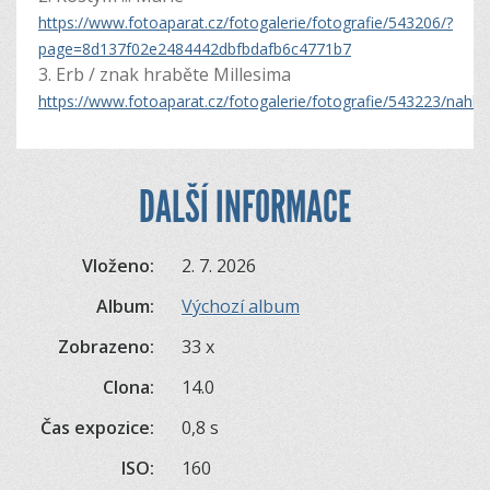
https://www.fotoaparat.cz/fotogalerie/fotografie/543206/?
page=8d137f02e2484442dbfbdafb6c4771b7
3. Erb / znak hraběte Millesima
https://www.fotoaparat.cz/fotogalerie/fotografie/543223/nahle
DALŠÍ INFORMACE
Vloženo:
2. 7. 2026
Album:
Výchozí album
Zobrazeno:
33 x
Clona:
14.0
Čas expozice:
0,8 s
ISO:
160