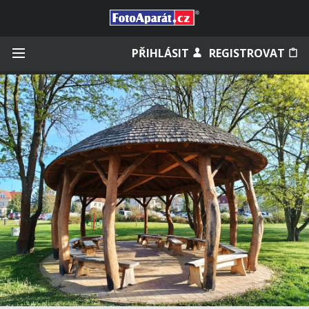
Přihlásit se
PŘIHLÁSIT
REGISTROVAT
Zapamatovat
Zapomněli jste heslo?
Měli jste účet na starém webu?