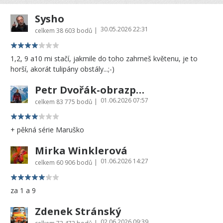
Sysho
30.05.2026 22:31
|
celkem
38 603 bodů
1,2, 9 a10 mi stačí, jakmile do toho zahrneš květenu, je to
horší, akorát tulipány obstály...;-)
Petr Dvořák-obrazprovas.cz
01.06.2026 07:57
|
celkem
83 775 bodů
+ pěkná série Maruško
Mirka Winklerová
01.06.2026 14:27
|
celkem
60 906 bodů
za 1 a 9
Zdenek Stránský
02.06.2026 09:39
|