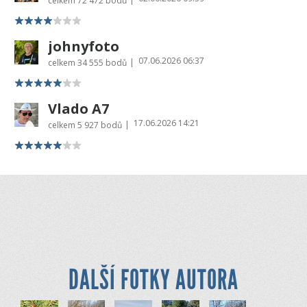
celkem
72 472 bodů
johnyfoto
07.06.2026 06:37
|
celkem
34 555 bodů
Vlado A7
17.06.2026 14:21
|
celkem
5 927 bodů
DALŠÍ FOTKY AUTORA