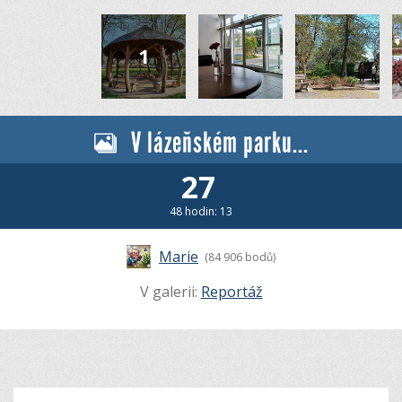
V lázeňském parku...
27
48 hodin: 13
Marie
(84 906 bodů)
V galerii:
Reportáž