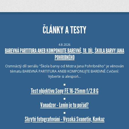
ČLÁNKY A TESTY
4.8.2026
BAREVNÁ PARTITURA ANEB KOMPONUJTE BAREVNĚ, 18. DÍL, ŠKOLA BARVY JANA
POHRIBNÉHO
Osmnáctý díl seriálu "Škola barvy od Mistra Jana Pohribného" je věnován
tématu BAREVNÁ PARTITURA ANEB KOMPONUJTE BAREVNĚ.Cvičení:
Vyberte si alespoň…
Test objektivu Sony FE 16-25mm f/2.8 G
Vanadzor - Lenin je tu pořád?
Skryté fotografování - Vysoká Svanetie, Kavkaz