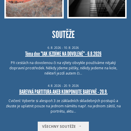
SOUTĚŽE
6.
8.
2026 - 10.
8.
2026
Téma dne "JAK JEZDÍME NA DOVOLENÉ" - 6.8.2026
Při cestách na dovolenou či na výlety obvykle používáme nějaký
dopravní prostředek. Někdy jdeme pěšky, někdy jedeme na kole,
někteří jezdí autem či…
4.
8.
2026 - 20.
9.
2026
BAREVNÁ PARTITURA ANEB KOMPONUJTE BAREVNĚ - 20.9.
Cvičení: Vyberte si alespoň 3 ze základních skladebných postupů a
zkuste je uplatnit pouze na jednom námětu např. na jednom zátiší, na
portrétu, aktu…
VŠECHNY SOUTĚŽE