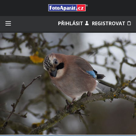
Přihlásit se
PŘIHLÁSIT
REGISTROVAT
Zapamatovat
Zapomněli jste heslo?
Měli jste účet na starém webu?