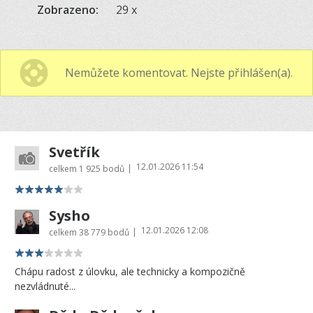
Zobrazeno:
29 x
Nemůžete komentovat. Nejste přihlášen(a).
Svetřík
12.01.2026 11:54
|
celkem
1 925 bodů
Sysho
12.01.2026 12:08
|
celkem
38 779 bodů
Chápu radost z úlovku, ale technicky a kompozičně
nezvládnuté...