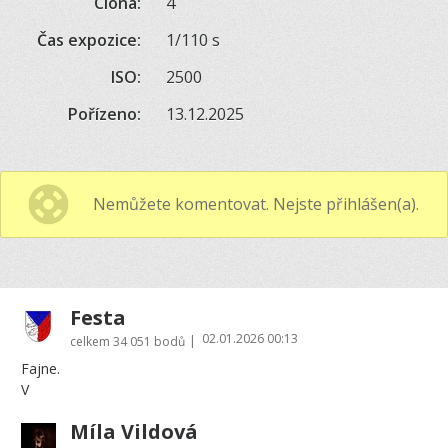
Clona:
4
Čas expozice:
1/110 s
ISO:
2500
Pořízeno:
13.12.2025
Nemůžete komentovat. Nejste přihlášen(a).
Festa
02.01.2026 00:13
|
celkem
34 051 bodů
Fajne.
V
Míla Vildová