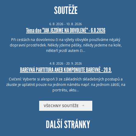
SOUTĚŽE
6.
8.
2026 - 10.
8.
2026
Téma dne "JAK JEZDÍME NA DOVOLENÉ" - 6.8.2026
Při cestách na dovolenou či na výlety obvykle používáme nějaký
dopravní prostředek. Někdy jdeme pěšky, někdy jedeme na kole,
někteří jezdí autem či…
4.
8.
2026 - 20.
9.
2026
BAREVNÁ PARTITURA ANEB KOMPONUJTE BAREVNĚ - 20.9.
Cvičení: Vyberte si alespoň 3 ze základních skladebných postupů a
zkuste je uplatnit pouze na jednom námětu např. na jednom zátiší, na
portrétu, aktu…
VŠECHNY SOUTĚŽE
DALŠÍ STRÁNKY