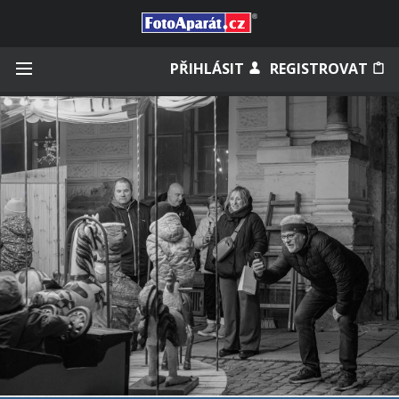
Přihlásit se
PŘIHLÁSIT
REGISTROVAT
Zapamatovat
Zapomněli jste heslo?
Měli jste účet na starém webu?