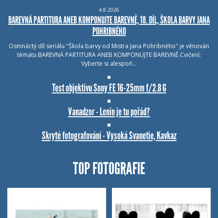
4.8.2026
BAREVNÁ PARTITURA ANEB KOMPONUJTE BAREVNĚ, 18. DÍL, ŠKOLA BARVY JANA
POHRIBNÉHO
Osmnáctý díl seriálu "Škola barvy od Mistra Jana Pohribného" je věnován
tématu BAREVNÁ PARTITURA ANEB KOMPONUJTE BAREVNĚ.Cvičení:
Vyberte si alespoň…
Test objektivu Sony FE 16-25mm f/2.8 G
Vanadzor - Lenin je tu pořád?
Skryté fotografování - Vysoká Svanetie, Kavkaz
TOP FOTOGRAFIE