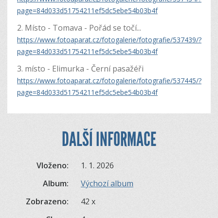
page=84d033d51754211ef5dc5ebe54b03b4f
2. Místo - Tomava - Pořád se točí...
https://www.fotoaparat.cz/fotogalerie/fotografie/537439/?
page=84d033d51754211ef5dc5ebe54b03b4f
3. místo - Elimurka - Černí pasažéři
https://www.fotoaparat.cz/fotogalerie/fotografie/537445/?
page=84d033d51754211ef5dc5ebe54b03b4f
DALŠÍ INFORMACE
Vloženo:
1. 1. 2026
Album:
Výchozí album
Zobrazeno:
42 x