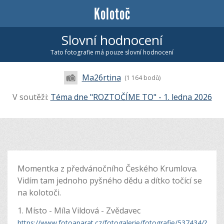
Kolotoč
Slovní hodnocení
Tato fotografie má pouze slovní hodnocení
Ma26rtina
(1 164 bodů)
V soutěži:
Téma dne "ROZTOČÍME TO" - 1. ledna 2026
Momentka z předvánočního Českého Krumlova.
Vidím tam jednoho pyšného dědu a dítko točící se
na kolotoči.
1. Místo - Míla Vildová - Zvědavec
https://www.fotoaparat.cz/fotogalerie/fotografie/537434/?