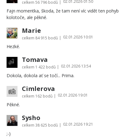
02.01.2026 01:50
|
celkem
56 796 bodů
Fajn momentka, škoda, že tam není víc vidět ten pohyb
kolotoče, ale pěkné.
Marie
02.01.2026 10:01
|
celkem
84 915 bodů
Hezké.
Tomava
02.01.2026 13:54
|
celkem
1 422 bodů
Dokola, dokola ať se točí... Prima.
Cimlerova
02.01.2026 19:01
|
celkem
162 bodů
Pěkné.
Sysho
02.01.2026 19:21
|
celkem
38 625 bodů
;-)