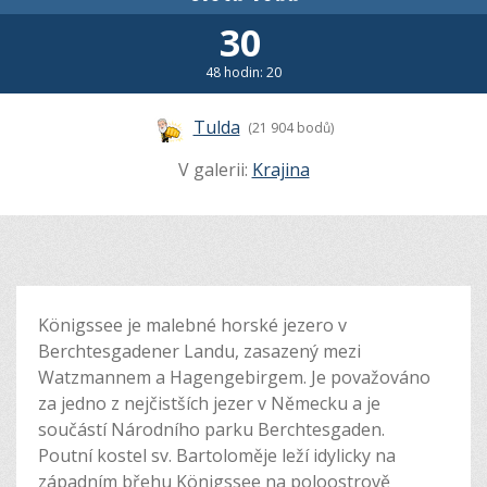
30
48 hodin: 20
Tulda
(21 904 bodů)
V galerii:
Krajina
Königssee je malebné horské jezero v
Berchtesgadener Landu, zasazený mezi
Watzmannem a Hagengebirgem. Je považováno
za jedno z nejčistších jezer v Německu a je
součástí Národního parku Berchtesgaden.
Poutní kostel sv. Bartoloměje leží idylicky na
západním břehu Königssee na poloostrově