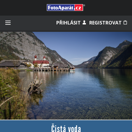
Přihlásit se
PŘIHLÁSIT
REGISTROVAT
Zapamatovat
Zapomněli jste heslo?
Měli jste účet na starém webu?
Čistá voda