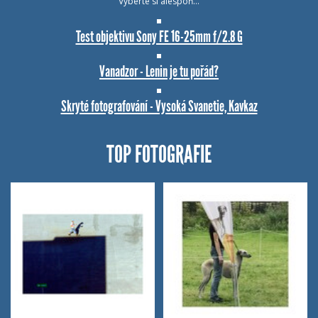
Vyberte si alespoň…
Test objektivu Sony FE 16-25mm f/2.8 G
Vanadzor - Lenin je tu pořád?
Skryté fotografování - Vysoká Svanetie, Kavkaz
TOP FOTOGRAFIE