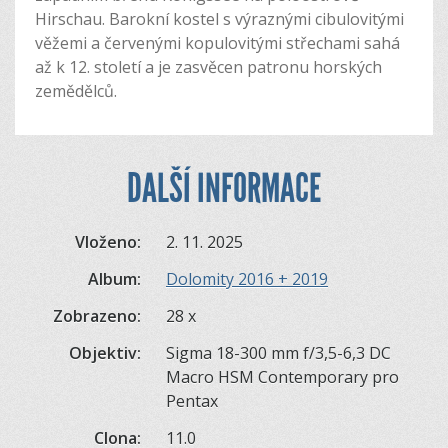
Hirschau. Barokní kostel s výraznými cibulovitými
věžemi a červenými kopulovitými střechami sahá
až k 12. století a je zasvěcen patronu horských
zemědělců.
DALŠÍ INFORMACE
Vloženo:
2. 11. 2025
Album:
Dolomity 2016 + 2019
Zobrazeno:
28 x
Objektiv:
Sigma 18-300 mm f/3,5-6,3 DC
Macro HSM Contemporary pro
Pentax
Clona:
11.0