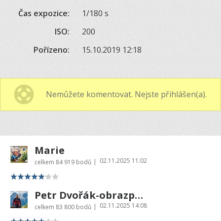
Čas expozice:
1/180 s
ISO:
200
Pořízeno:
15.10.2019 12:18
Nemůžete komentovat. Nejste přihlášen(a).
Marie
02.11.2025 11:02
|
celkem
84 919 bodů
Petr Dvořák-obrazprovas.cz
02.11.2025 14:08
|
celkem
83 800 bodů