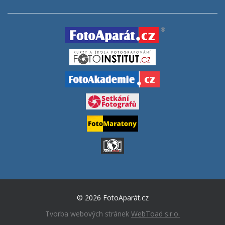
© 2026 FotoAparát.cz
Tvorba webových stránek
WebToad s.r.o.