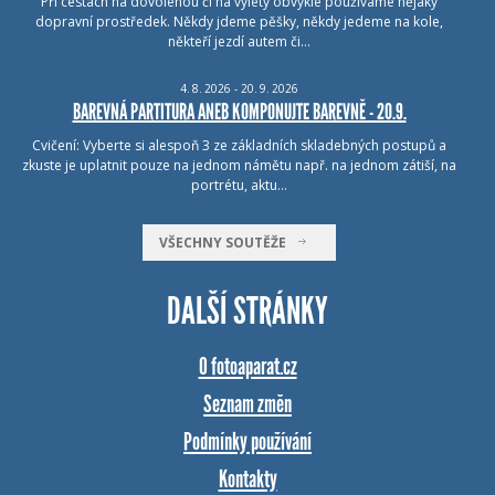
Při cestách na dovolenou či na výlety obvykle používáme nějaký
dopravní prostředek. Někdy jdeme pěšky, někdy jedeme na kole,
někteří jezdí autem či…
4.
8.
2026 - 20.
9.
2026
BAREVNÁ PARTITURA ANEB KOMPONUJTE BAREVNĚ - 20.9.
Cvičení: Vyberte si alespoň 3 ze základních skladebných postupů a
zkuste je uplatnit pouze na jednom námětu např. na jednom zátiší, na
portrétu, aktu…
VŠECHNY SOUTĚŽE
DALŠÍ STRÁNKY
O fotoaparat.cz
Seznam změn
Podmínky používání
Kontakty