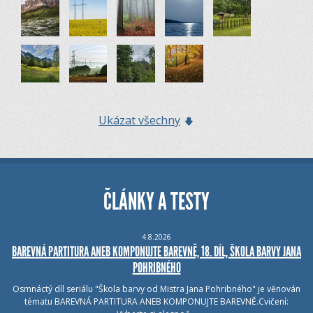
Ukázat všechny
ČLÁNKY A TESTY
4.8.2026
BAREVNÁ PARTITURA ANEB KOMPONUJTE BAREVNĚ, 18. DÍL, ŠKOLA BARVY JANA
POHRIBNÉHO
Osmnáctý díl seriálu "Škola barvy od Mistra Jana Pohribného" je věnován
tématu BAREVNÁ PARTITURA ANEB KOMPONUJTE BAREVNĚ.Cvičení: