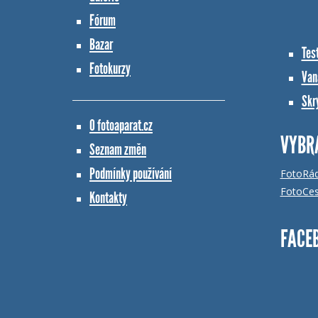
Fórum
Bazar
Tes
Fotokurzy
Vana
Skr
O fotoaparat.cz
VYBR
Seznam změn
Podmínky používání
FotoRá
FotoCes
Kontakty
FACE