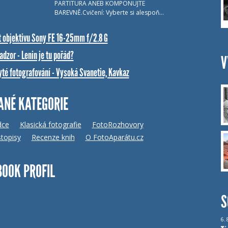
PARTITURA ANEB KOMPONUJTE
BAREVNĚ.Cvičení: Vyberte si alespoň…
t objektivu Sony FE 16-25mm f/2.8 G
dzor - Lenin je tu pořád?
V
yté fotografování - Vysoká Svanetie, Kavkaz
ANÉ KATEGORIE
dce
Klasická fotografie
FotoRozhovory
topisy
Recenze knih
O FotoAparátu.cz
BOOK PROFIL
S
6.