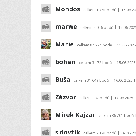
Mondos
|
celkem
1 781 bodů
15.06.20
marwe
|
celkem
2 056 bodů
15.06.202
Marie
|
celkem
84 924 bodů
15.06.2025
bohan
|
celkem
3 172 bodů
15.06.2025
Buša
|
celkem
31 649 bodů
16.06.2025 1
Zázvor
|
celkem
397 bodů
17.06.2025 
Mirek Kajzar
celkem
36 701 bodů
s.dovžik
|
celkem
2 191 bodů
07.05.20