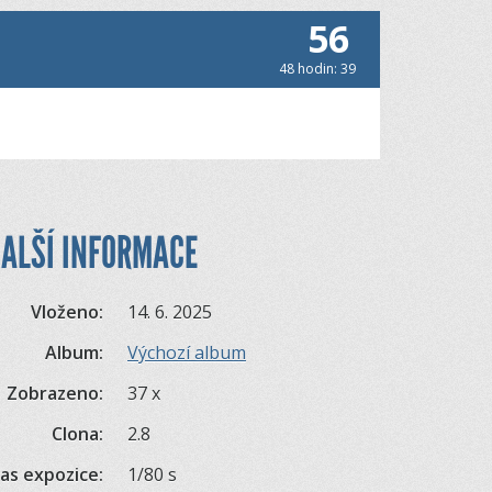
56
48 hodin: 39
ALŠÍ INFORMACE
Vloženo:
14. 6. 2025
Album:
Výchozí album
Zobrazeno:
37 x
Clona:
2.8
as expozice:
1/80 s