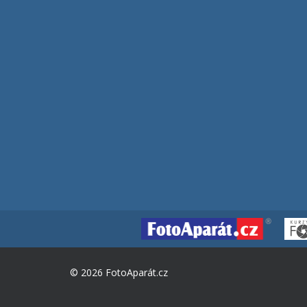
© 2026 FotoAparát.cz