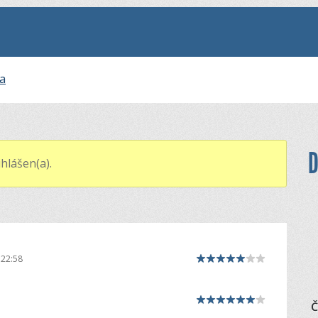
na
D
hlášen(a).
 22:58
Č