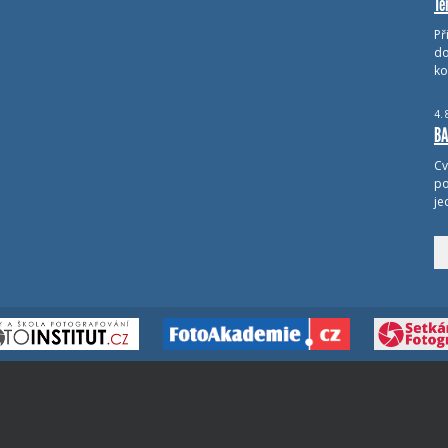
Té
Př
do
ko
4.
BA
Cv
po
je