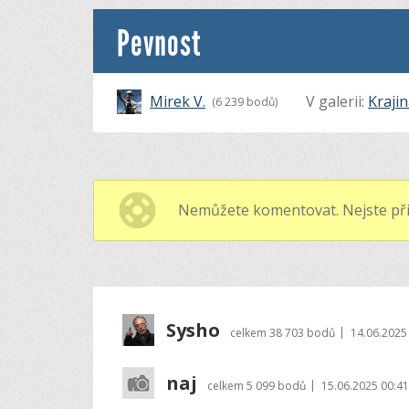
Pevnost
Mirek V.
V galerii:
Kraji
(6 239 bodů)
Nemůžete komentovat. Nejste při
Sysho
|
celkem
38 703 bodů
14.06.2025
naj
|
celkem
5 099 bodů
15.06.2025 00:41