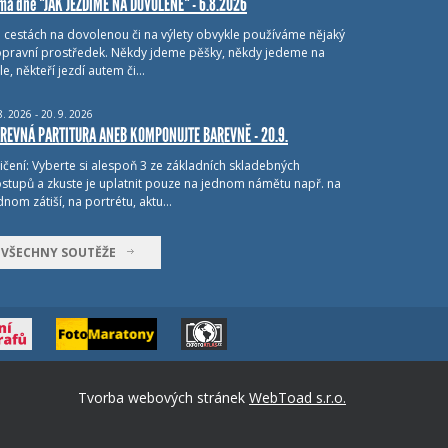
ma dne "JAK JEZDÍME NA DOVOLENÉ" - 6.8.2026
i cestách na dovolenou či na výlety obvykle používáme nějaký
pravní prostředek. Někdy jdeme pěšky, někdy jedeme na
le, někteří jezdí autem či…
8.
2026 - 20.
9.
2026
REVNÁ PARTITURA ANEB KOMPONUJTE BAREVNĚ - 20.9.
ičení: Vyberte si alespoň 3 ze základních skladebných
stupů a zkuste je uplatnit pouze na jednom námětu např. na
dnom zátiší, na portrétu, aktu…
VŠECHNY SOUTĚŽE
Tvorba webových stránek
WebToad s.r.o.