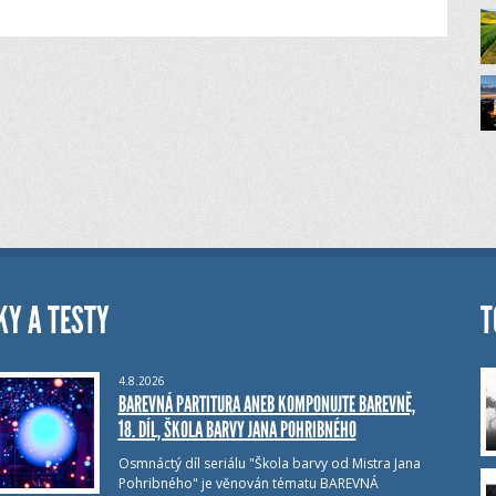
KY A TESTY
T
4.8.2026
BAREVNÁ PARTITURA ANEB KOMPONUJTE BAREVNĚ,
18. DÍL, ŠKOLA BARVY JANA POHRIBNÉHO
Osmnáctý díl seriálu "Škola barvy od Mistra Jana
Pohribného" je věnován tématu BAREVNÁ