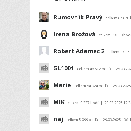
Rumovník Pravý
celkem
67 670
Irena Brožová
celkem
39 830 bod
Robert Adamec 2
celkem
131 7
GL1001
|
celkem
46 812 bodů
28.03.20
Marie
|
celkem
84 924 bodů
29.03.2025
MIK
|
celkem
9 337 bodů
29.03.2025 12:3
naj
|
celkem
5 099 bodů
29.03.2025 13:14