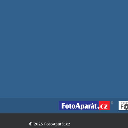
© 2026 FotoAparát.cz