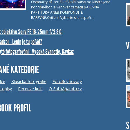
Osmnáctý díl seriálu "Škola barvy od Mistra Jana
Pohribného" je věnován tématu BAREVNÁ
PARTITURA ANEB KOMPONUJTE
BAREVNĚ.Cvičení: Vyberte si alespoň…
t objektivu Sony FE 16-25mm f/2.8 G
dzor - Lenin je tu pořád?
V
yté fotografování - Vysoká Svanetie, Kavkaz
ANÉ KATEGORIE
dce
Klasická fotografie
FotoRozhovory
topisy
Recenze knih
O FotoAparátu.cz
BOOK PROFIL
S