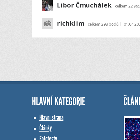
Libor Čmuchálek
celkem
22 99
richklim
|
celkem
298 bodů
01.04.20
HLAVNÍ KATEGORIE
ČLÁN
Hlavní strana
Články
Fototesty