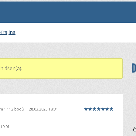
Krajina
D
hlášen(a).
|
em
1 112 bodů
28.03.2025 18:31
 19:01
Č