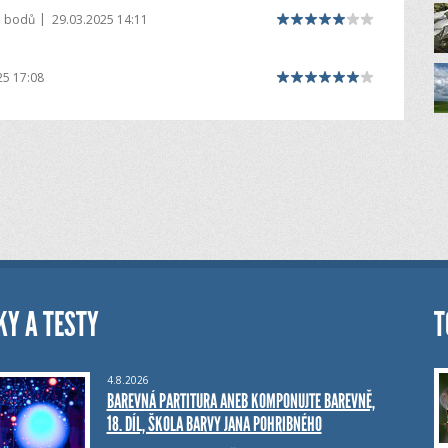
|
5 bodů
29.03.2025 14:11
25 17:08
KY A TESTY
T
4.8.2026
BAREVNÁ PARTITURA ANEB KOMPONUJTE BAREVNĚ,
18. DÍL, ŠKOLA BARVY JANA POHRIBNÉHO