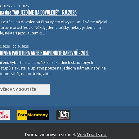
8.
2026 - 10.
8.
2026
ma dne "JAK JEZDÍME NA DOVOLENÉ" - 6.8.2026
i cestách na dovolenou či na výlety obvykle používáme nějaký
pravní prostředek. Někdy jdeme pěšky, někdy jedeme na
le, někteří jezdí autem či…
8.
2026 - 20.
9.
2026
REVNÁ PARTITURA ANEB KOMPONUJTE BAREVNĚ - 20.9.
ičení: Vyberte si alespoň 3 ze základních skladebných
stupů a zkuste je uplatnit pouze na jednom námětu např. na
dnom zátiší, na portrétu, aktu…
VŠECHNY SOUTĚŽE
Tvorba webových stránek
WebToad s.r.o.