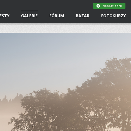
Nahrát sérii
ESTY
GALERIE
FÓRUM
BAZAR
FOTOKURZY