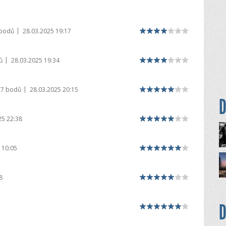
|
 bodů
28.03.2025 19:17
|
ů
28.03.2025 19:34
|
17 bodů
28.03.2025 20:15
D
25 22:38
 10:05
8
D