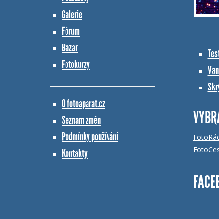
Galerie
Fórum
Bazar
Tes
Fotokurzy
Vana
Skr
O fotoaparat.cz
VYBR
Seznam změn
Podmínky používání
FotoRá
FotoCes
Kontakty
FACE