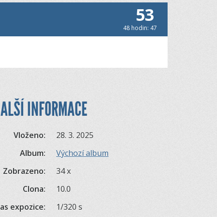
53
48 hodin: 47
ALŠÍ INFORMACE
Vloženo:
28. 3. 2025
Album:
Výchozí album
Zobrazeno:
34 x
Clona:
10.0
as expozice:
1/320 s