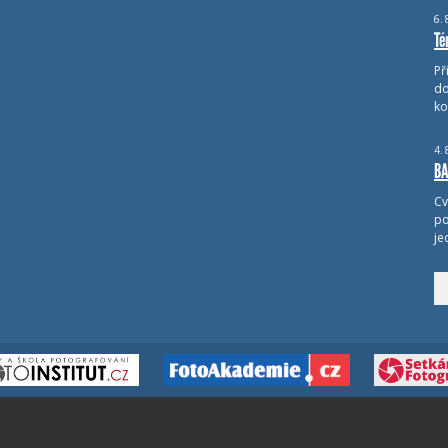
6.
Té
Př
do
ko
4.
BA
Cv
po
je