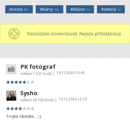
#cesta
#barvy
#blázen
#zelená
35x
10x
1x
1x
Nemůžete komentovat. Nejste přihlášen(a).
PK fotograf
19.12.2024 10:49
|
celkem
7 525 bodů
Sysho
19.12.2024 12:19
|
celkem
38 703 bodů
Trojka obstála... ;-)