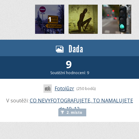
Dada
9
Soutěžní hodnocení: 9
Fotolůzr
(250 bodů)
V soutěži:
CO NEVYFOTOGRAFUJETE, TO NAMALUJETE
do 19. 12.
2. místo