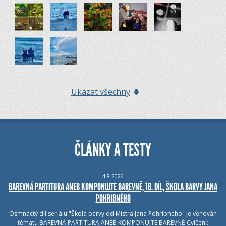
Ukázat všechny
ČLÁNKY A TESTY
4.8.2026
BAREVNÁ PARTITURA ANEB KOMPONUJTE BAREVNĚ, 18. DÍL, ŠKOLA BARVY JANA
POHRIBNÉHO
Osmnáctý díl seriálu "Škola barvy od Mistra Jana Pohribného" je věnován
tématu BAREVNÁ PARTITURA ANEB KOMPONUJTE BAREVNĚ.Cvičení: