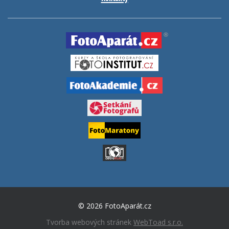
© 2026 FotoAparát.cz
Tvorba webových stránek
WebToad s.r.o.