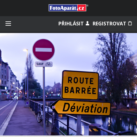
Přihlásit se
PŘIHLÁSIT
REGISTROVAT
Zapamatovat
Zapomněli jste heslo?
Měli jste účet na starém webu?