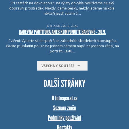
Při cestách na dovolenou či na výlety obvykle používáme nějaký
dopravní prostředek. Někdy jdeme pěšky, někdy jedeme na kole,
někteří jezdí autem či…
4.
8.
2026 - 20.
9.
2026
BAREVNÁ PARTITURA ANEB KOMPONUJTE BAREVNĚ - 20.9.
Cvičení: Vyberte si alespoň 3 ze základních skladebných postupů a
zkuste je uplatnit pouze na jednom námětu např. na jednom zátiší, na
portrétu, aktu…
VŠECHNY SOUTĚŽE
DALŠÍ STRÁNKY
O fotoaparat.cz
Seznam změn
Podmínky používání
Kontakty