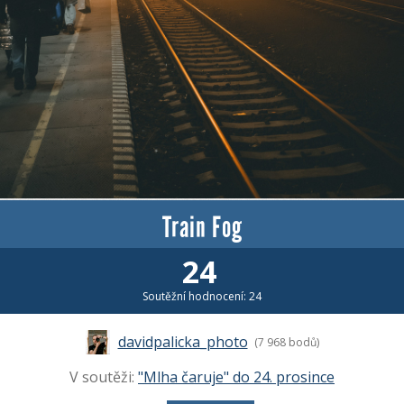
Train Fog
24
Soutěžní hodnocení: 24
davidpalicka_photo
(7 968 bodů)
V soutěži:
"Mlha čaruje" do 24. prosince