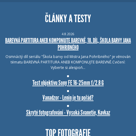
ČLÁNKY A TESTY
4.8.2026
BAREVNÁ PARTITURA ANEB KOMPONUJTE BAREVNĚ, 18. DÍL, ŠKOLA BARVY JANA
POHRIBNÉHO
Osmnáctý díl seriálu "Škola barvy od Mistra Jana Pohribného" je věnován
tématu BAREVNÁ PARTITURA ANEB KOMPONUJTE BAREVNĚ.Cvičení:
Vyberte si alespoň…
Test objektivu Sony FE 16-25mm f/2.8 G
Vanadzor - Lenin je tu pořád?
Skryté fotografování - Vysoká Svanetie, Kavkaz
TOP FOTOGRAFIE