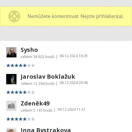
Nemůžete komentovat. Nejste přihlášen(a).
Sysho
08.12.2024 18:35
|
celkem
38 625 bodů
Jaroslav Boklažuk
08.12.2024 20:48
|
celkem
12 394 bodů
Zdeněk49
09.12.2024 11:51
|
celkem
5 141 bodů
Inna Bystrakova