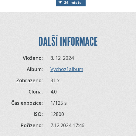
36. místo
DALŠÍ INFORMACE
Vloženo:
8. 12. 2024
Album:
Výchozí album
Zobrazeno:
31 x
Clona:
4.0
Čas expozice:
1/125 s
ISO:
12800
Pořízeno:
7.12.2024 17:46