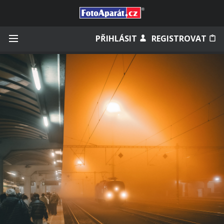
Přihlásit se
PŘIHLÁSIT
REGISTROVAT
Zapamatovat
Zapomněli jste heslo?
Měli jste účet na starém webu?