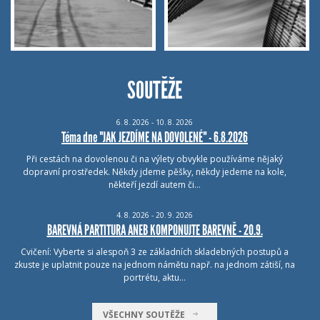
SOUTĚŽE
6.
8.
2026 - 10.
8.
2026
Téma dne "JAK JEZDÍME NA DOVOLENÉ" - 6.8.2026
Při cestách na dovolenou či na výlety obvykle používáme nějaký
dopravní prostředek. Někdy jdeme pěšky, někdy jedeme na kole,
někteří jezdí autem či…
4.
8.
2026 - 20.
9.
2026
BAREVNÁ PARTITURA ANEB KOMPONUJTE BAREVNĚ - 20.9.
Cvičení: Vyberte si alespoň 3 ze základních skladebných postupů a
zkuste je uplatnit pouze na jednom námětu např. na jednom zátiší, na
portrétu, aktu…
VŠECHNY SOUTĚŽE