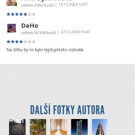
15.12.2024 12:57
|
celkem
4 053 bodů
DaHo
22.12.2024 16:43
|
celkem
50 308 bodů
Na šířku by to bylo lepší,přesto oslovila.
DALŠÍ FOTKY AUTORA