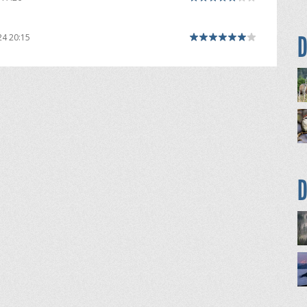
D
24 20:15
D