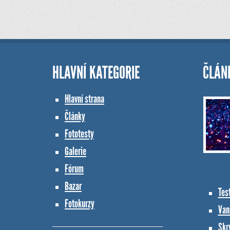
HLAVNÍ KATEGORIE
ČLÁN
Hlavní strana
Články
Fototesty
Galerie
Fórum
Bazar
Tes
Fotokurzy
Vana
Skr