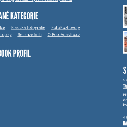
ANÉ KATEGORIE
dce
Klasická fotografie
FotoRozhovory
topisy
Recenze knih
O FotoAparátu.cz
BOOK PROFIL
S
6.
Té
Př
do
ko
4.
BA