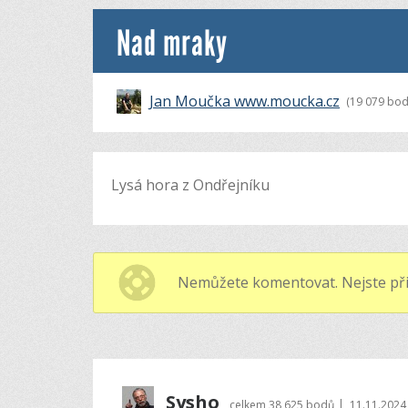
Nad mraky
Jan Moučka www.moucka.cz
(19 079 bod
Lysá hora z Ondřejníku
Nemůžete komentovat. Nejste při
Sysho
|
celkem
38 625 bodů
11.11.2024