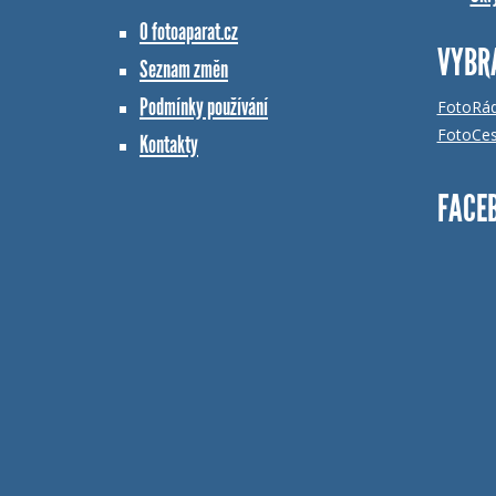
O fotoaparat.cz
VYBR
Seznam změn
Podmínky používání
FotoRá
FotoCes
Kontakty
FACE