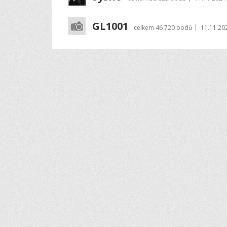
GL1001
|
celkem
46 720 bodů
11.11.20