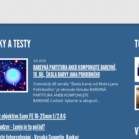
KY A TESTY
T
4.8.2026
BAREVNÁ PARTITURA ANEB KOMPONUJTE BAREVNĚ,
18. DÍL, ŠKOLA BARVY JANA POHRIBNÉHO
Osmnáctý díl seriálu "Škola barvy od Mistra Jana
Pohribného" je věnován tématu BAREVNÁ
PARTITURA ANEB KOMPONUJTE
BAREVNĚ.Cvičení: Vyberte si alespoň…
t objektivu Sony FE 16-25mm f/2.8 G
dzor - Lenin je tu pořád?
V
yté fotografování - Vysoká Svanetie, Kavkaz