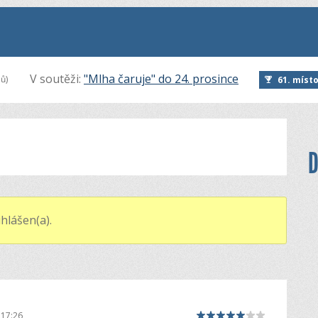
V soutěži:
"Mlha čaruje" do 24. prosince
ů)
61. míst
D
hlášen(a).
 17:26