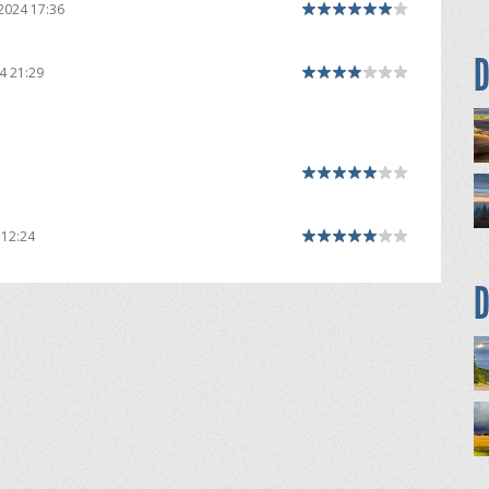
2024 17:36
D
4 21:29
 12:24
D