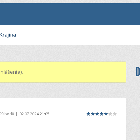
Krajina
D
hlášen(a).
|
99 bodů
02.07.2024 21:05