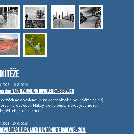
OUTĚŽE
8.
2026 - 10.
8.
2026
ma dne "JAK JEZDÍME NA DOVOLENÉ" - 6.8.2026
i cestách na dovolenou či na výlety obvykle používáme nějaký
pravní prostředek. Někdy jdeme pěšky, někdy jedeme na
le, někteří jezdí autem či…
8.
2026 - 20.
9.
2026
REVNÁ PARTITURA ANEB KOMPONUJTE BAREVNĚ - 20.9.