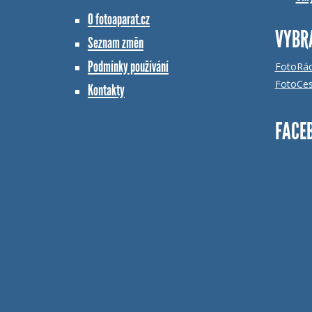
O fotoaparat.cz
VYBR
Seznam změn
Podmínky používání
FotoRá
FotoCes
Kontakty
FACE