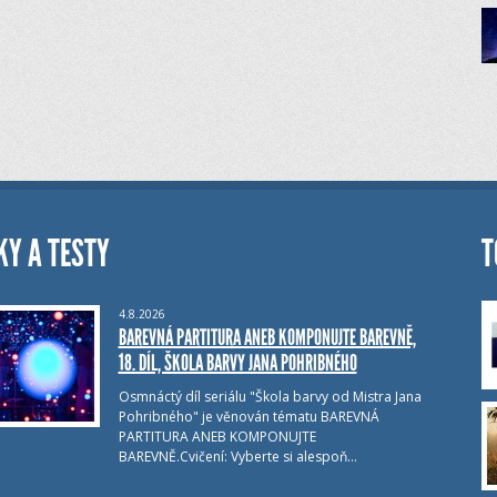
KY A TESTY
T
4.8.2026
BAREVNÁ PARTITURA ANEB KOMPONUJTE BAREVNĚ,
18. DÍL, ŠKOLA BARVY JANA POHRIBNÉHO
Osmnáctý díl seriálu "Škola barvy od Mistra Jana
Pohribného" je věnován tématu BAREVNÁ
PARTITURA ANEB KOMPONUJTE
BAREVNĚ.Cvičení: Vyberte si alespoň…