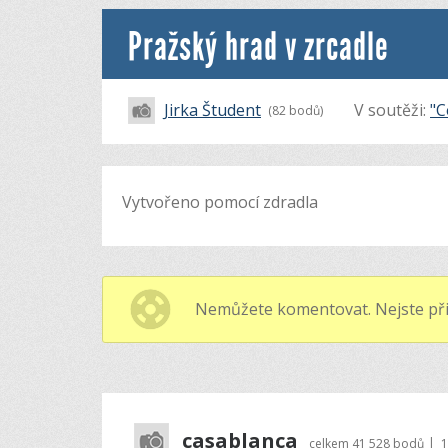
Pražský hrad v zrcadle
Jirka Študent
V soutěži:
"C
(82 bodů)
Vytvořeno pomocí zdradla
Nemůžete komentovat. Nejste při
casablanca
|
celkem
41 528 bodů
1