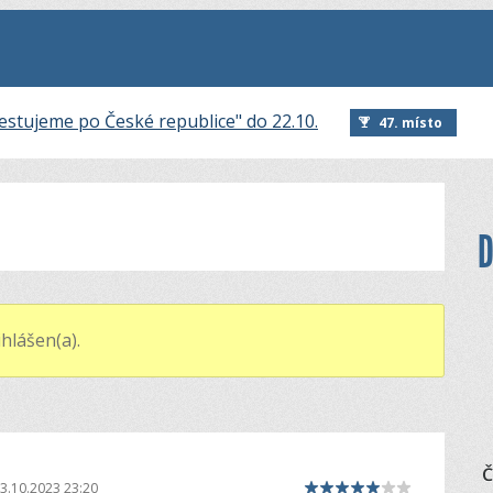
estujeme po České republice" do 22.10.
47. místo
D
hlášen(a).
Č
3.10.2023 23:20