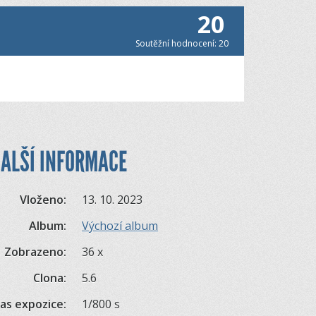
20
Soutěžní hodnocení: 20
ALŠÍ INFORMACE
Vloženo:
13. 10. 2023
Album:
Výchozí album
Zobrazeno:
36 x
Clona:
5.6
as expozice:
1/800 s