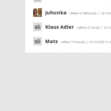
Juhunka
|
celkem
5 948 bodů
14.10.2
Klaus Adler
|
celkem
21 bodů
15.10
Mats
|
celkem
114 bodů
23.10.2023 11: