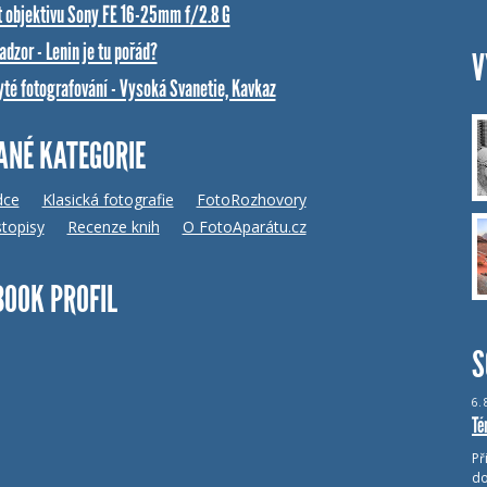
t objektivu Sony FE 16-25mm f/2.8 G
dzor - Lenin je tu pořád?
V
yté fotografování - Vysoká Svanetie, Kavkaz
ANÉ KATEGORIE
dce
Klasická fotografie
FotoRozhovory
topisy
Recenze knih
O FotoAparátu.cz
BOOK PROFIL
S
6.
Té
Př
do