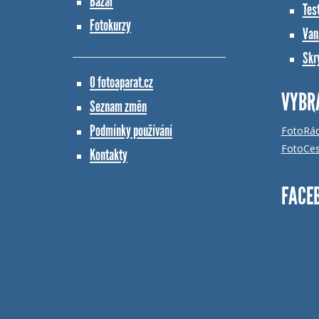
Bazar
Tes
Fotokurzy
Vana
Skr
O fotoaparat.cz
VYBR
Seznam změn
Podmínky používání
FotoRá
FotoCes
Kontakty
FACE