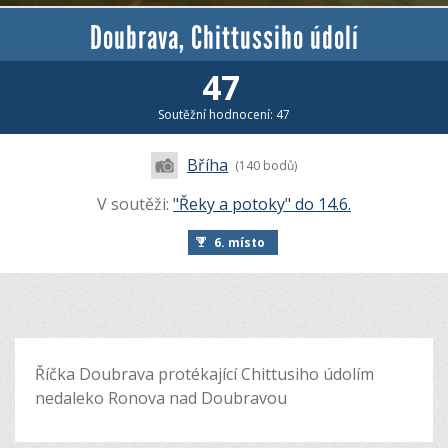
Doubrava, Chittussiho údolí
47
Soutěžní hodnocení: 47
Bříha
(140 bodů)
V soutěži:
"Řeky a potoky" do 14.6.
6. místo
Říčka Doubrava protékající Chittusiho údolím
nedaleko Ronova nad Doubravou