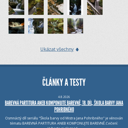
Ukázat všechny
ČLÁNKY A TESTY
4.8.2026
BAREVNÁ PARTITURA ANEB KOMPONUJTE BAREVNĚ, 18. DÍL, ŠKOLA BARVY JANA
POHRIBNÉHO
Osmnáctý díl seriálu "Škola barvy od Mistra Jana Pohribného" je věnován
tématu BAREVNÁ PARTITURA ANEB KOMPONUJTE BAREVNĚ.Cvičení: