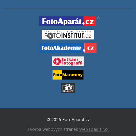
© 2026 FotoAparát.cz
Tvorba webových stránek
WebToad s.r.o.