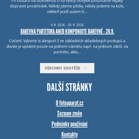
Při cestách na dovolenou či na výlety obvykle používáme nějaký
dopravní prostředek. Někdy jdeme pěšky, někdy jedeme na kole,
někteří jezdí autem či…
4.
8.
2026 - 20.
9.
2026
BAREVNÁ PARTITURA ANEB KOMPONUJTE BAREVNĚ - 20.9.
Cvičení: Vyberte si alespoň 3 ze základních skladebných postupů a
zkuste je uplatnit pouze na jednom námětu např. na jednom zátiší, na
portrétu, aktu…
VŠECHNY SOUTĚŽE
DALŠÍ STRÁNKY
O fotoaparat.cz
Seznam změn
Podmínky používání
Kontakty