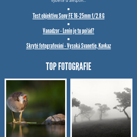
Vyberte si alespoň…
Test objektivu Sony FE 16-25mm f/2.8 G
Vanadzor - Lenin je tu pořád?
Skryté fotografování - Vysoká Svanetie, Kavkaz
TOP FOTOGRAFIE