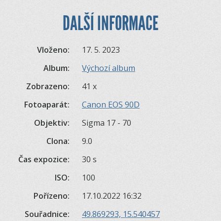
DALŠÍ INFORMACE
Vloženo:
17. 5. 2023
Album:
Výchozí album
Zobrazeno:
41 x
Fotoaparát:
Canon EOS 90D
Objektiv:
Sigma 17 - 70
Clona:
9.0
Čas expozice:
30 s
ISO:
100
Pořízeno:
17.10.2022 16:32
Souřadnice:
49.869293, 15.540457