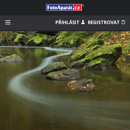
Přihlásit se
PŘIHLÁSIT
REGISTROVAT
Zapamatovat
Zapomněli jste heslo?
Měli jste účet na starém webu?