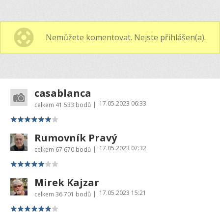
Nemůžete komentovat. Nejste přihlášen(a).
casablanca
17.05.2023 06:33
|
celkem
41 533 bodů
Rumovník Pravý
17.05.2023 07:32
|
celkem
67 670 bodů
Mirek Kajzar
17.05.2023 15:21
|
celkem
36 701 bodů