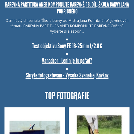
BAREVNÁ PARTITURA ANEB KOMPONUJTE BAREVNĚ, 18. DÍL, ŠKOLA BARVY JANA
POHRIBNÉHO
Osmnáctý díl seriálu "Škola barvy od Mistra Jana Pohribného" je věnován
tématu BAREVNÁ PARTITURA ANEB KOMPONUJTE BAREVNĚ.Cvičení:
Vyberte si alespoň…
Test objektivu Sony FE 16-25mm f/2.8 G
Vanadzor - Lenin je tu pořád?
Skryté fotografování - Vysoká Svanetie, Kavkaz
TOP FOTOGRAFIE