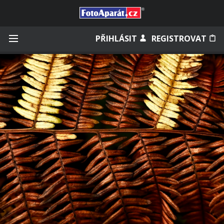
Přihlásit se
PŘIHLÁSIT
REGISTROVAT
Zapamatovat
Zapomněli jste heslo?
Měli jste účet na starém webu?