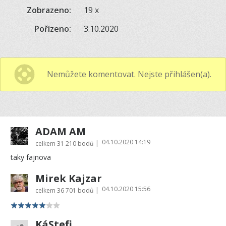
Zobrazeno:
19 x
Pořízeno:
3.10.2020
Nemůžete komentovat. Nejste přihlášen(a).
ADAM AM
04.10.2020 14:19
|
celkem
31 210 bodů
taky fajnova
Mirek Kajzar
04.10.2020 15:56
|
celkem
36 701 bodů
KáStefi