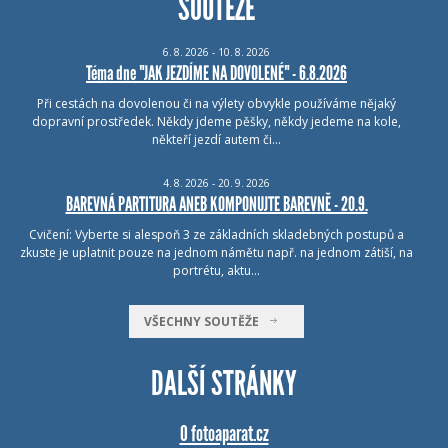
SOUTĚŽE
6.
8.
2026 - 10.
8.
2026
Téma dne "JAK JEZDÍME NA DOVOLENÉ" - 6.8.2026
Při cestách na dovolenou či na výlety obvykle používáme nějaký
dopravní prostředek. Někdy jdeme pěšky, někdy jedeme na kole,
někteří jezdí autem či…
4.
8.
2026 - 20.
9.
2026
BAREVNÁ PARTITURA ANEB KOMPONUJTE BAREVNĚ - 20.9.
Cvičení: Vyberte si alespoň 3 ze základních skladebných postupů a
zkuste je uplatnit pouze na jednom námětu např. na jednom zátiší, na
portrétu, aktu…
VŠECHNY SOUTĚŽE
DALŠÍ STRÁNKY
O fotoaparat.cz