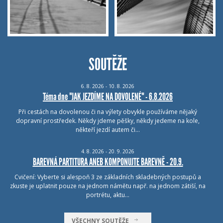
SOUTĚŽE
6.
8.
2026 - 10.
8.
2026
Téma dne "JAK JEZDÍME NA DOVOLENÉ" - 6.8.2026
Při cestách na dovolenou či na výlety obvykle používáme nějaký
dopravní prostředek. Někdy jdeme pěšky, někdy jedeme na kole,
někteří jezdí autem či…
4.
8.
2026 - 20.
9.
2026
BAREVNÁ PARTITURA ANEB KOMPONUJTE BAREVNĚ - 20.9.
Cvičení: Vyberte si alespoň 3 ze základních skladebných postupů a
zkuste je uplatnit pouze na jednom námětu např. na jednom zátiší, na
portrétu, aktu…
VŠECHNY SOUTĚŽE