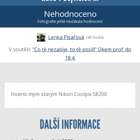
Nehodnoceno
Fotografie ještě nezískala hodnocení
Lenka Písařová
(45 bodů)
V soutěži:
"Co tě nezabije, to tě posílí" Okem prof. do
18.4.
foceno mým starým Nikon Coolpix S8200
DALŠÍ INFORMACE