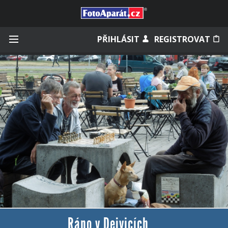
Přihlásit se
PŘIHLÁSIT
REGISTROVAT
Zapamatovat
Zapomněli jste heslo?
Měli jste účet na starém webu?
Ráno v Dejvicích ...