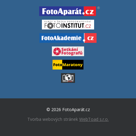
© 2026 FotoAparát.cz
Tvorba webových stránek
WebToad s.r.o.