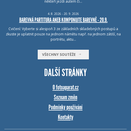
někteří jezdí autem či…
4.
8.
2026 - 20.
9.
2026
BAREVNÁ PARTITURA ANEB KOMPONUJTE BAREVNĚ - 20.9.
Cvičení: Vyberte si alespoň 3 ze základních skladebných postupů a
zkuste je uplatnit pouze na jednom námětu např. na jednom zátiší, na
portrétu, aktu…
VŠECHNY SOUTĚŽE
DALŠÍ STRÁNKY
O fotoaparat.cz
Seznam změn
Podmínky používání
Kontakty