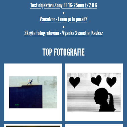
Test objektivu Sony FE 16-25mm f/2.8 G
Vanadzor - Lenin je tu pořád?
Skryté fotografování - Vysoká Svanetie, Kavkaz
TOP FOTOGRAFIE