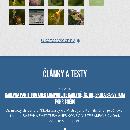
Ukázat všechny
ČLÁNKY A TESTY
4.8.2026
BAREVNÁ PARTITURA ANEB KOMPONUJTE BAREVNĚ, 18. DÍL, ŠKOLA BARVY JANA
POHRIBNÉHO
Osmnáctý díl seriálu "Škola barvy od Mistra Jana Pohribného" je věnován
tématu BAREVNÁ PARTITURA ANEB KOMPONUJTE BAREVNĚ.Cvičení:
Vyberte si alespoň…