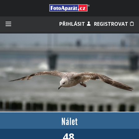
Přihlásit se
PŘIHLÁSIT
REGISTROVAT
Zapamatovat
Zapomněli jste heslo?
Měli jste účet na starém webu?
Nálet
48