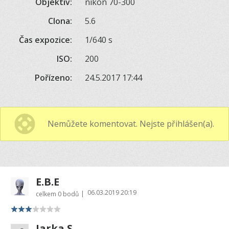
Objektiv:
nikon 70-300
Clona:
5.6
Čas expozice:
1/640 s
ISO:
200
Pořízeno:
24.5.2017 17:44
Nemůžete komentovat. Nejste přihlášen(a).
E.B.E
06.03.2019 20:19
|
celkem
0 bodů
Jarka S.