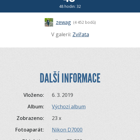
48 hodin: 32
zewag
(4 452 bodů)
V galerii:
Zvířata
DALŠÍ INFORMACE
Vloženo:
6. 3. 2019
Album:
Výchozí album
Zobrazeno:
23 x
Fotoaparát:
Nikon D7000