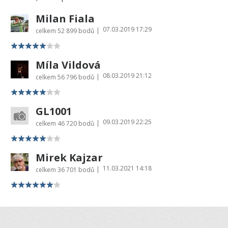
Milan Fiala
07.03.2019 17:29
|
celkem
52 899 bodů
Míla Vildová
08.03.2019 21:12
|
celkem
56 796 bodů
GL1001
09.03.2019 22:25
|
celkem
46 720 bodů
Mirek Kajzar
11.03.2021 14:18
|
celkem
36 701 bodů