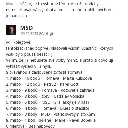
Moc se těším, je to výborné téma. Autoři fotek by
nemuseli psát názvy písní a museli - nebo mohli - bychom
je hádat. :-)
MSD
09.06.2025 20:16
Milí kolegové,
tentokrát (snad poprvé) hlasovali všichni účastníci, kterých
však bylo pouze deset :-(
Věřím, že již nebudete své volby měnit, a proto si dovoluji
vyhlásit výsledky již nyní.
S převahou a zaslouženě zvítězil Tomava.
1. místo - 16 bodů - Tomava - Marta Kubišová
2. místo - 12 bodů - Petr52 - Karel Gott
3. místo - 9 bodů - Tomava - Rozkvetlá zahrada
4. místo - 8 bodů - dpryl - Ladislav Vodička
5. místo - 6 bodů - MSD - Síla lásky (je v nás)
6. místo - 4 body - Tomava - Blues o stabilitě
7. místo - 3 body - MSD - Vstříc světlým zítřkům
8. místo - 1 bod - dělené - Marie - Pavel Bobek a
Cimlerová - Bez nápovědy