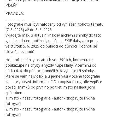
PÍSEŇ"
PRAVIDLA:
---------------
Fotografie musí být nafoceny od vyhlášení tohoto tématu
(7. 5. 2025) až do 5. 6. 2025.
Vkládejte max. 3 aktuální (nikoliv archivní) snímky do této
galerie s datem pořízení, nejlépe s EXIF daty, a to pouze
ve čtvrtek 5. 6. 2025 od půlnoci do půlnoci. Hodnotí se
slovně, bez bodů.
Hodnoťte snímky ostatních soutěžících, komentujte,
poukazujte na chyby a vyzdvihujte klady. V termínu od
pátku 6. 6. do půlnoci pondělí 9. 6. vyberte tři snímky,
které se vám nejvíc líbí a u jedné vaší vložené fotografie
zadejte „upravit informace.“ Do popisu fotografie vepište
pořadí snímků od prvního po třetí místo následujícím
způsobem:
1. místo - název fotografie - autor - zkopírujte link na
fotografii
2. místo - název fotografie - autor - zkopírujte link na
fotografii