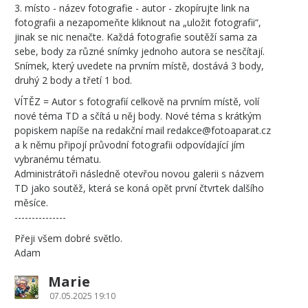
3. místo - název fotografie - autor - zkopírujte link na
fotografii a nezapomeňte kliknout na „uložit fotografii“,
jinak se nic nenačte. Každá fotografie soutěží sama za
sebe, body za různé snímky jednoho autora se nesčítají.
Snímek, který uvedete na prvním místě, dostává 3 body,
druhý 2 body a třetí 1 bod.
VÍTĚZ = Autor s fotografií celkově na prvním místě, volí
nové téma TD a sčítá u něj body. Nové téma s krátkým
popiskem napíše na redakční mail redakce@fotoaparat.cz
a k němu připojí průvodní fotografii odpovídající jím
vybranému tématu.
Administrátoři následně otevřou novou galerii s názvem
TD jako soutěž, která se koná opět první čtvrtek dalšího
měsíce.
---------------
Přeji všem dobré světlo.
Adam
Marie
07.05.2025 19:10