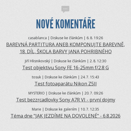
NOVÉ KOMENTÁŘE
casablanca | Diskuse ke článkům | 6.
8. 19:26
BAREVNÁ PARTITURA ANEB KOMPONUJTE BAREVNĚ,
18. DÍL, ŠKOLA BARVY JANA POHRIBNÉHO
Jiří Hlisnikovský | Diskuse ke článkům | 2.
8. 12:30
Test objektivu Sony FE 16-25mm f/2.8 G
tosuk | Diskuse ke článkům | 24.
7. 15:43
Test fotoaparátu Nikon Z5II
MYSTERIO | Diskuse ke článkům | 20.
7. 09:26
Test bezzrcadlovky Sony A7R VI - první dojmy
Marie | Diskuse ke galeriím | 10.
7. 12:35
Téma dne "JAK JEZDÍME NA DOVOLENÉ" - 6.8.2026