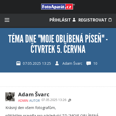
Přihlásit se
PŘIHLÁSIT
REGISTROVAT
TÉMA DNE "MOJE OBLÍBENÁ PÍSEŇ" -
ČTVRTEK 5. ČERVNA
Zapamatovat
07.05.2025 13:25
Adam Švarc
10
Zapomněli jste heslo?
Měli jste účet na starém webu?
Adam Švarc
07.05.2025 13:26
ADMIN
AUTOR
Krásný den všem fotografům,
přikládám pravidla pro následující TD "MOJE OBLÍBENÁ