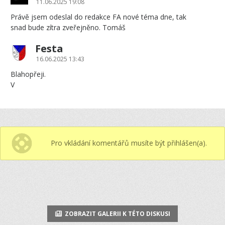
11.06.2025 19:08
Právě jsem odeslal do redakce FA nové téma dne, tak
snad bude zítra zveřejněno. Tomáš
Festa
16.06.2025 13:43
Blahopřeji.
V
Pro vkládání komentářů musíte být přihlášen(a).
ZOBRAZIT GALERII K TÉTO DISKUSI