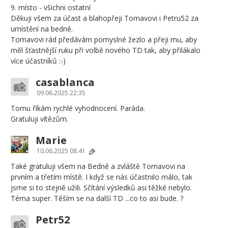
9. místo - všichni ostatní
Děkuji všem za účast a blahopřeji Tomavovi i Petru52 za
umístění na bedně.
Tomavovi rád předávám pomyslné žezlo a přeji mu, aby
měl šťastnější ruku při volbě nového TD tak, aby přilákalo
více účastníků :-)
casablanca
09.06.2025 22:35
Tomu říkám rychlé vyhodnocení. Paráda.
Gratuluji vítězům.
Marie
10.06.2025 08:41
Také gratuluji všem na Bedně a zvláště Tomavovi na
prvním a třetím místě. I když se nás účastnilo málo, tak
jsme si to stejně užili. Sčítání výsledků asi těžké nebylo.
Téma super. Těším se na další TD ...co to asi bude. ?
Petr52