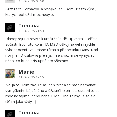
10.06.2025 08:50
Gratulace Tomavovi a poděkování všem účastníkům ,
kterých bohužel moc nebylo.
Tomava
10.06.2025 21:53
Blahopřeji Petrovi52 k umístění a děkuji všem, kteří se
zúčastnili tohoto kola TD. MSD děkuji za velmi rychlé
vyhodnocení i za krásné téma a připomínku Dany. Nad
novým TD usilovně přemýšlím a snažím se vymyslet
něco, co bude přístupné pro všechny. T.
Marie
11.06.2025 17:15
No já to vidím tak, že asi není třeba se moc namahat
vymyšlením báječného a úžasného téma... ostatní to asi
moc nezajímá, nebo nebaví. Mají jiné zájmy. Já se ale
těším jako vždy.:-)
Tomava