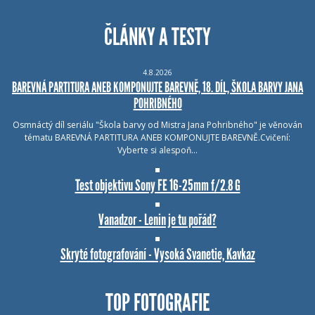
ČLÁNKY A TESTY
4.8.2026
BAREVNÁ PARTITURA ANEB KOMPONUJTE BAREVNĚ, 18. DÍL, ŠKOLA BARVY JANA
POHRIBNÉHO
Osmnáctý díl seriálu "Škola barvy od Mistra Jana Pohribného" je věnován
tématu BAREVNÁ PARTITURA ANEB KOMPONUJTE BAREVNĚ.Cvičení:
Vyberte si alespoň…
Test objektivu Sony FE 16-25mm f/2.8 G
Vanadzor - Lenin je tu pořád?
Skryté fotografování - Vysoká Svanetie, Kavkaz
TOP FOTOGRAFIE